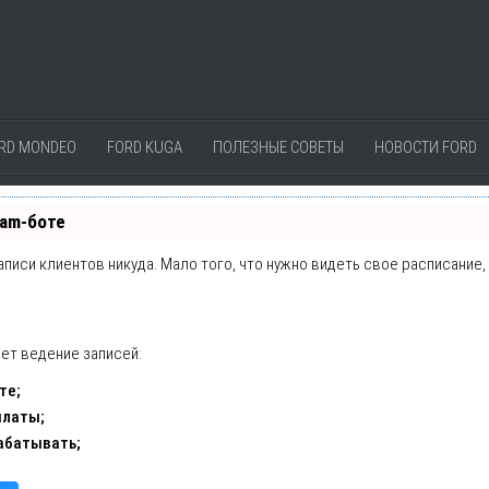
RD MONDEO
FORD KUGA
ПОЛЕЗНЫЕ СОВЕТЫ
НОВОСТИ FORD
ram-боте
записи клиентов никуда. Мало того, что нужно видеть свое расписание
ет ведение записей:
те;
платы;
абатывать;