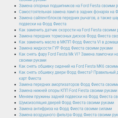
Замена опорных подшипников на Ford Fiesta своими 
Самостоятельная замена ламп в задних фонарях на Ф
Замена сайлентблоков передних рычагов, а также ш
подвески на Форд Фиеста
Как заменить датчик скорости на Ford Fiesta своими
Замена передних тормозных дисков Форд Фиеста св
Как заменить масло в МКПП Форд Фиеста VI в домаш
Замена жидкости ГУР Форд Фиеста своими руками
Как снять фару Ford Fiesta Mk VI? Замена лампочки 
своими руками
Как снять обшивку сидений на Ford Fiesta MK6 своим
Как снять обшивку двери Форд Фиеста? Правильный
карт Фиеста
Замена передних амортизаторов Форд Фиеста своим
Замена нижней опоры КПП Ford Fiesta своими руками
Меняем пружины задней подвески на Форд Фиеста с
Шумоизоляция дверей Форд Фиеста своими руками
Замена антифриза на Форд Фиеста своими силами
Замена воздушного фильтра Форд Фиеста своими ру