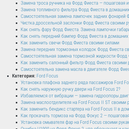
Замена троса ручника на Форд Фиеста — пошаговая 
Замена топливного фильтра Форд Фиеста в домашних
Самостоятельная замена лампочек задних фонарей 
Чистка дроссельной заслонки Форд Фиеста своими р
Как снять фару Форд Фиеста. Замена лампочки габари
Как снять передний бампер Форд Фиеста в домашних
Как заменить свечи Форд Фиеста своими силами
Замена передних тормозных колодок Форд Фиеста с
Самостоятельная замена тормозной жидкости Форд 
Как заменить салонный фильтр Форд Фиеста своими 
Самостоятельна замена масла в двигателе Форд Фие
Категория:
Ford Focus
Установка плафона заднего ряда пассажиров Ford Fo
Как снять наружную ручку двери на Ford Focus 2?
Избавляемся от вибрации — замена гидроопоры двига
Замена маслоотделителя на Ford Focus II ST своими 
Как заменить бендикс стартера на Ford Focus II в до
Как прокачать тормоза на Форд Фокус 2 — пошагова
Установка омывателя фар на Ford Focus своими рука
Ошибка U1900 на Форд Фокус 2, что обозначает и как