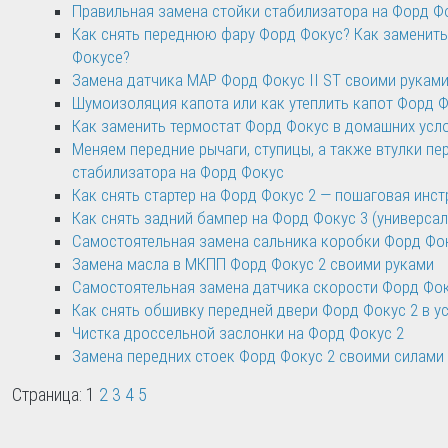
Правильная замена стойки стабилизатора на Форд Ф
Как снять переднюю фару Форд Фокус? Как заменить
Фокусе?
Замена датчика MAP Форд Фокус II ST своими рукам
Шумоизоляция капота или как утеплить капот Форд Ф
Как заменить термостат Форд Фокус в домашних усл
Меняем передние рычаги, ступицы, а также втулки пе
стабилизатора на Форд Фокус
Как снять стартер на Форд Фокус 2 — пошаговая инст
Как снять задний бампер на Форд Фокус 3 (универсал)
Самостоятельная замена сальника коробки Форд Фо
Замена масла в МКПП Форд Фокус 2 своими руками
Самостоятельная замена датчика скорости Форд Фок
Как снять обшивку передней двери Форд Фокус 2 в у
Чистка дроссельной заслонки на Форд Фокус 2
Замена передних стоек Форд Фокус 2 своими силами
Страница: 1
2
3
4
5