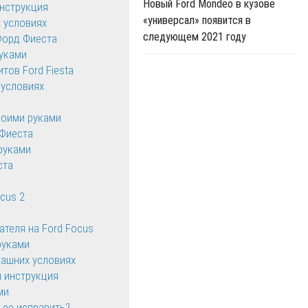
Новый Ford Mondeo в кузове
инструкция
«универсал» появится в
 условиях
следующем 2021 году
Форд Фиеста
уками
тов Ford Fiesta
 условиях
воими руками
Фиеста
руками
ста
cus 2
теля на Ford Focus
руками
машних условиях
я инструкция
ми
 ее исправить?