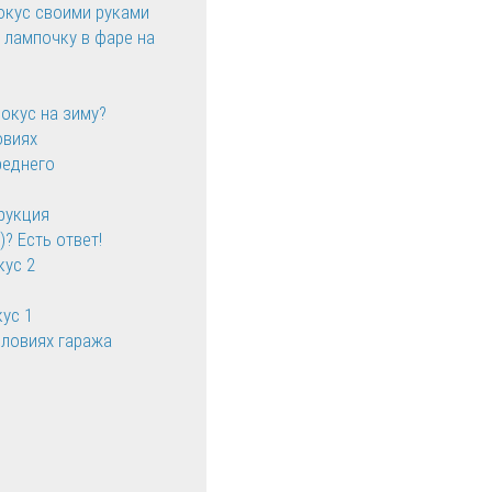
окус своими руками
 лампочку в фаре на
и
окус на зиму?
овиях
реднего
рукция
? Есть ответ!
кус 2
ус 1
словиях гаража