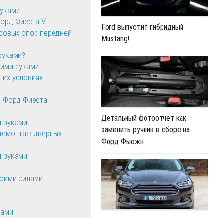
руками
орд Фиеста VI
Ford выпустит гибридный
аровых опор передней
Mustang!
 руками?
оими руками
них условиях
на Форд Фиеста
Детальный фотоотчет как
и руками
заменить ручник в сборе на
 демонтаж дверных
Форд Фьюжн
и руками
воими силами
ками