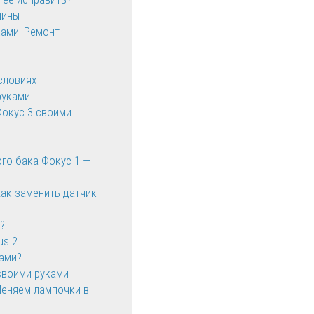
шины
ками. Ремонт
словиях
руками
Фокус 3 своими
ого бака Фокус 1 —
Как заменить датчик
?
us 2
ками?
своими руками
Меняем лампочки в