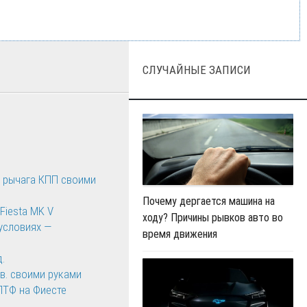
СЛУЧАЙНЫЕ ЗАПИСИ
у рычага КПП своими
Почему дергается машина на
Fiesta MK V
ходу? Причины рывков авто во
условиях —
время движения
д.
. в. своими руками
 ПТФ на Фиесте