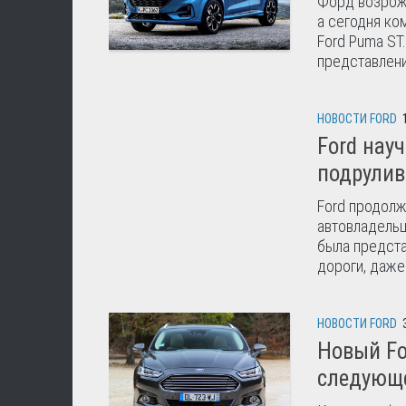
Форд возрожд
а сегодня ко
Ford Puma ST
представлени
НОВОСТИ FORD
Ford нау
подрулив
Ford продолж
автовладельц
была предста
дороги, даже
НОВОСТИ FORD
Новый Fo
следующе