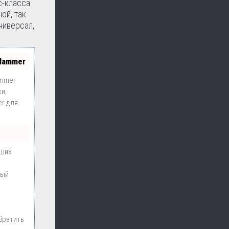
с-класса
ой, так
ниверсал,
Hammer
mmer
и,
er для
чших
ный
братить