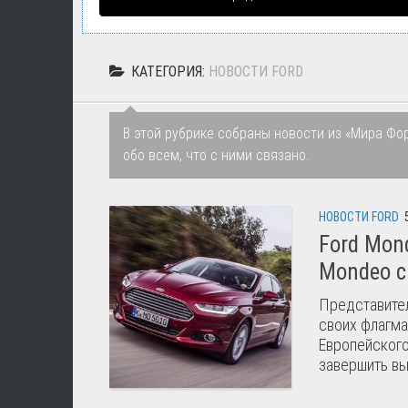
КАТЕГОРИЯ:
НОВОСТИ FORD
В этой рубрике собраны новости из «Мира Фо
обо всем, что с ними связано.
НОВОСТИ FORD
Ford Mon
Mondeo c
Представител
своих флагма
Европейского
завершить вы