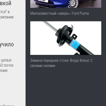
овкой
тся" в
Малоизвестный «зверь»: Ford Puma
компании
лучило
е целых
Замена передних стоек Форд Фокус 2
50 почти
своими силами
ения