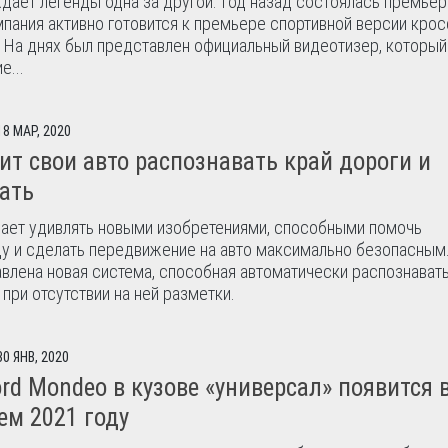
ает легенды одна за другой. Год назад состоялась премьера
мпания активно готовится к премьере спортивной версии кро
. На днях был представлен официальный видеотизер, который
е...
18 МАР, 2020
чит свои авто распознавать край дороги и
ать
ает удивлять новыми изобретениями, способными помочь
у и сделать передвижение на авто максимально безопасным.
влена новая система, способная автоматически распознавать
 при отсутствии на ней разметки.
30 ЯНВ, 2020
rd Mondeo в кузове «универсал» появится 
м 2021 году