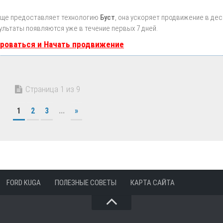
ще предоставляет технологию
Буст
, она ускоряет продвижение в дес
ультаты появляются уже в течение первых 7 дней.
роваться и Начать продвижение
Страница 1 из 9
1
2
3
...
»
FORD KUGA
ПОЛЕЗНЫЕ СОВЕТЫ
КАРТА САЙТА