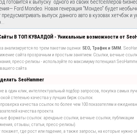
д готовится к выпуску одного из своих бестселлеров бизне
ения— Ford Mondeo. Новая генерация "Мондео" будет необычн
т предусматривать выпуск данного авто в кузовах хетчбэк и у
..
Сайты В ТОП КУВАЛДОЙ - Уникальные возможности от Seo
а анализируется по трем пакетам оценки:
SEO, Трафик и SMM.
SeoHa
ижение сайта прозрачным и простым занятием. Ссылки, вечные ссылк
инания, пресс-релизы - используйте по максимуму потенциал SeoHamm
вашего сайта.
 делать SeoHammer
е в один клик, интеллектуальный подбор запросов, покупка самых лу
окой степенью качества у лучших бирж ссылок.
 проверка качества ссылок по более чем 100 показателям и ежеднев
азателей качества проекта.
ные форматы ссылок: арендные ссылки, вечные ссылки, публикации
мнения, отзывы, статьи, пресс-релизы).
покажет, где рост или падение, а также запросы, на которые нужно о