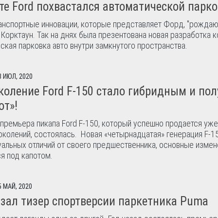
те Ford похвастался автоматической парк
анспортные инновации, которые представляет Форд, "рождаю
 Корктаун. Так на днях была презентована новая разработка 
ская парковка авто внутри замкнутого пространства.
3 ИЮЛ, 2020
коление Ford F-150 стало гибридным и по
от»!
премьера пикапа Ford F-150, который успешно продается уж
околений, состоялась. Новая «четырнадцатая» генерация F-1
уальных отличий от своего предшественника, основные измен
я под капотом.
5 МАЙ, 2020
азал тизер спортверсии паркетника Puma