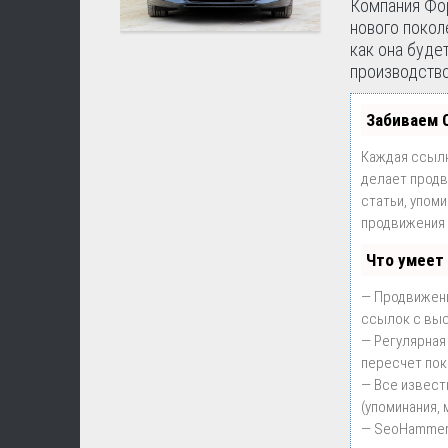
Компания Фор
нового покол
как она буде
производство.
Забиваем 
Каждая ссылк
делает продв
статьи, упом
продвижения 
Что умеет
— Продвижени
ссылок с выс
— Регулярная
пересчет пок
— Все извест
(упоминания, 
— SeoHammer 