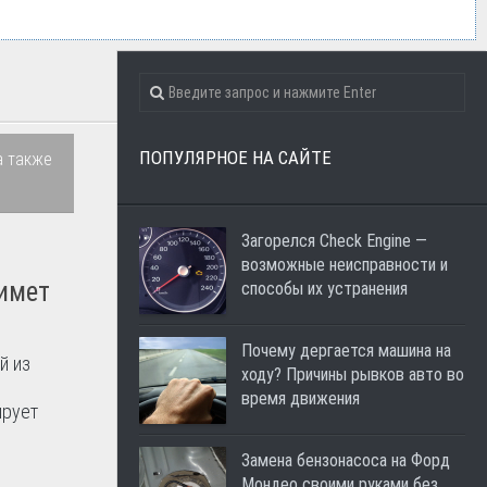
ПОПУЛЯРНОЕ НА САЙТЕ
а также
Загорелся Check Engine —
возможные неисправности и
нимет
способы их устранения
Почему дергается машина на
й из
ходу? Причины рывков авто во
время движения
ирует
Замена бензонасоса на Форд
Мондео своими руками без