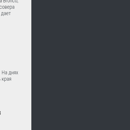
 Bronco,
ссовера
 дает
 На днях
 края
в