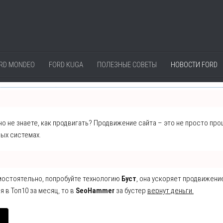
RD MONDEO
FORD KUGA
ПОЛЕЗНЫЕ СОВЕТЫ
НОВОСТИ FORD
 но не знаете, как продвигать? Продвижение сайта – это не просто пр
ых системах.
амостоятельно, попробуйте технологию
Буст
, она ускоряет продвижени
я в Топ10 за месяц, то в
SeoHammer
за бустер
вернут деньги.