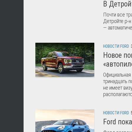
В Детрой
Почти все тр
Детройте р-н
— автоматиче
НОВОСТИ FORD
Новое по
«автопил
Официальная 
тринадцать п
не имеет виз
располагаютс
НОВОСТИ FORD
Ford пок