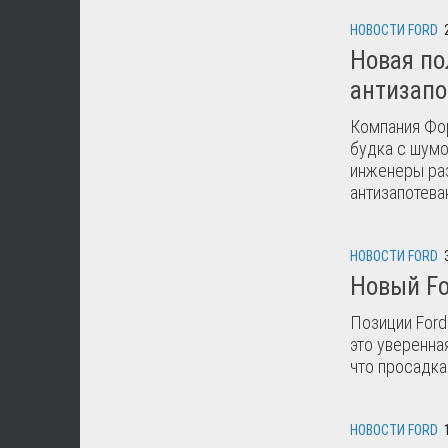
НОВОСТИ FORD
Новая по
антизапо
Компания Фор
будка с шумо
инженеры ра
антизапотева
НОВОСТИ FORD
Новый Fo
Позиции Ford
это уверенна
что просадка 
НОВОСТИ FORD