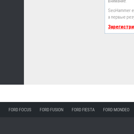
внимание.
SeoHammer е
а первые рез
Зарегистри
FORD FOCUS
FORD FUSION
FORD FIESTA
FORD MONDEO