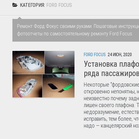
КАТЕГОРИЯ:
FORD FOCUS
Ремонт Форд Фокус своими руками. Пошаговые инструкц
фотоотчеты по самостоятельному ремонту Ford Focus
FORD FOCUS
24 ИЮН, 2020
Установка плафо
ряда пассажиров
Некоторые "фордовские
откровенно непонятны, 
неизвестно почему зад
лишен своего плафона. 
недоразумение, естест
исправить, тем более, чт
надо — канцелярский нож