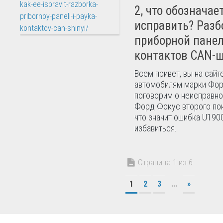
2, что обозначает
исправить? Разб
приборной панел
контактов CAN-
Всем привет, вы на сай
автомобилям марки Фор
поговорим о неисправно
Форд Фокус второго пок
что значит ошибка U1900
избавиться.
Страница 1 из 6
1
2
3
...
»