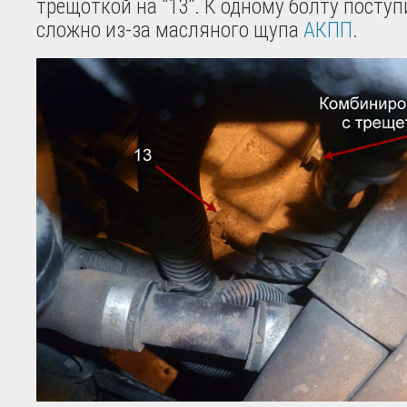
трещоткой на "13". К одному болту поступ
сложно из-за масляного щупа
АКПП
.