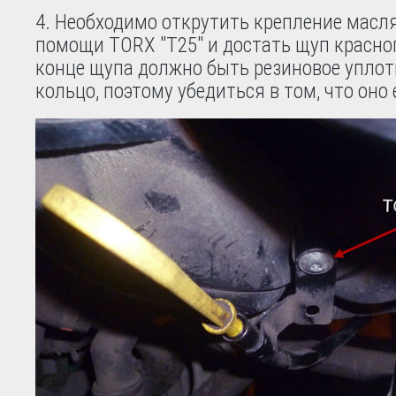
Необходимо открутить крепление масл
помощи TORX "T25" и достать щуп красног
конце щупа должно быть резиновое упло
кольцо, поэтому убедиться в том, что оно 