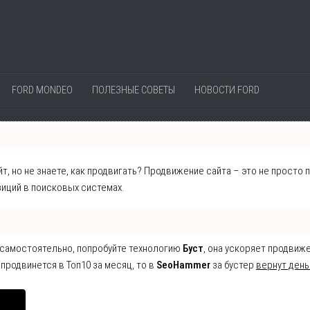
FORD MONDEO
ПОЛЕЗНЫЕ СОВЕТЫ
НОВОСТИ FORD
т, но не знаете, как продвигать? Продвижение сайта – это не просто
иций в поисковых системах.
е самостоятельно, попробуйте технологию
Буст
, она ускоряет продвиж
 продвинется в Топ10 за месяц, то в
SeoHammer
за бустер
вернут день