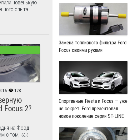
купили новенькую
нного опыта...
Замена топливного фильтра Ford
Focus своими руками
2016
128
верную
Спортивные Fiesta и Focus — уже
d Focus 2?
не секрет. Ford презентовал
новое поколение серии ST-LINE
одня на Форд
м о том, как