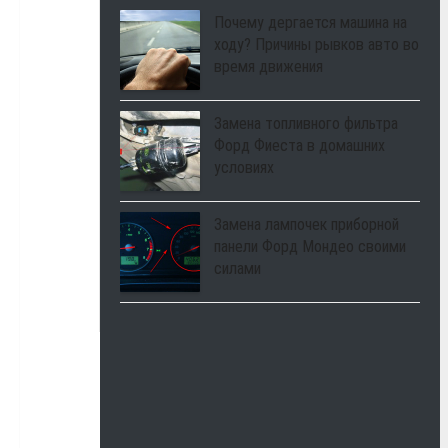
Почему дергается машина на
ходу? Причины рывков авто во
время движения
Замена топливного фильтра
Форд Фиеста в домашних
условиях
Замена лампочек приборной
панели Форд Мондео своими
силами