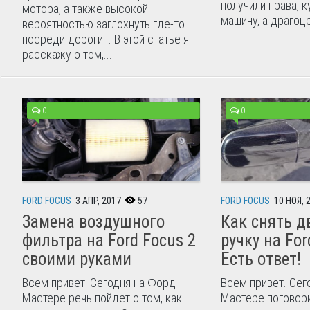
получили права, 
мотора, а также высокой
машину, а драгоце
вероятностью заглохнуть где-то
посреди дороги... В этой статье я
расскажу о том,...
0
0
FORD FOCUS
3 АПР, 2017
57
FORD FOCUS
10 НОЯ, 
Замена воздушного
Как снять д
фильтра на Ford Focus 2
ручку на For
своими руками
Есть ответ!
Всем привет! Сегодня на Форд
Всем привет. Сег
Мастере речь пойдет о том, как
Мастере поговори