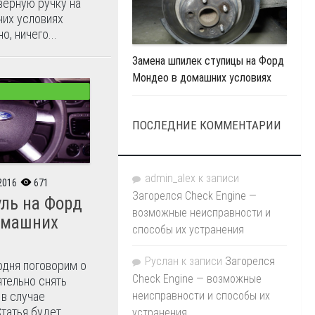
верную ручку на
них условиях
о, ничего...
Замена шпилек ступицы на Форд
Мондео в домашних условиях
ПОСЛЕДНИЕ КОММЕНТАРИИ
admin_alex
к записи
2016
671
Загорелся Check Engine —
уль на Форд
возможные неисправности и
домашних
способы их устранения
Руслан
к записи
Загорелся
одня поговорим о
Check Engine — возможные
ятельно снять
неисправности и способы их
 в случае
татья будет
устранения