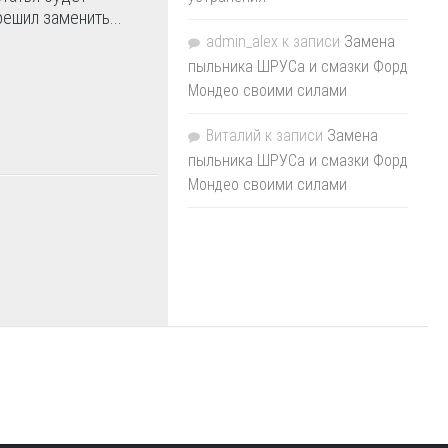
решил заменить...
admin_alex
к записи
Замена
пыльника ШРУСа и смазки Форд
Мондео своими силами
Виталий
к записи
Замена
пыльника ШРУСа и смазки Форд
Мондео своими силами