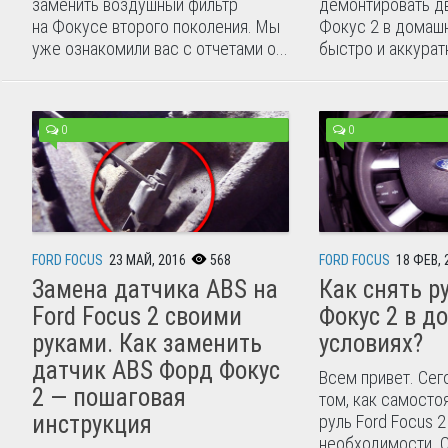
заменить воздушный фильтр
демонтировать д
на Фокусе второго поколения. Мы
Фокус 2 в домаш
уже ознакомили вас с отчетами о...
быстро и аккуратн
0
0
FORD FOCUS
23 МАЙ, 2016
568
FORD FOCUS
18 ФЕВ, 
Замена датчика ABS на
Как снять р
Ford Focus 2 своими
Фокус 2 в 
руками. Как заменить
условиях?
датчик ABS Форд Фокус
Всем привет. Сег
2 — пошаговая
том, как самосто
инструкция
руль Ford Focus 2
необходимости. С