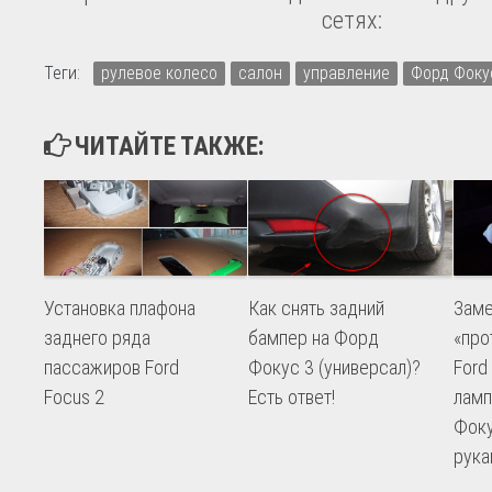
сетях:
Теги:
рулевое колесо
салон
управление
Форд Фоку
ЧИТАЙТЕ ТАКЖЕ:
Установка плафона
Как снять задний
Заме
заднего ряда
бампер на Форд
«про
пассажиров Ford
Фокус 3 (универсал)?
Ford
Focus 2
Есть ответ!
ламп
Фоку
рука