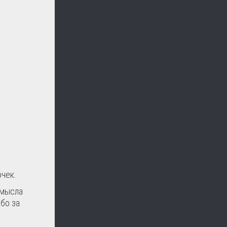
чек.
смысла
ибо за