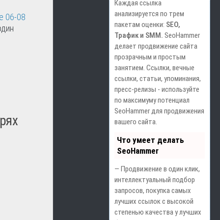
Каждая ссылка
анализируется по трем
е 06-08
пакетам оценки:
SEO,
один
Трафик и SMM.
SeoHammer
делает продвижение сайта
прозрачным и простым
занятием. Ссылки, вечные
ссылки, статьи, упоминания,
пресс-релизы - используйте
по максимуму потенциал
SeoHammer для продвижения
арях
вашего сайта.
Что умеет делать
SeoHammer
— Продвижение в один клик,
интеллектуальный подбор
запросов, покупка самых
лучших ссылок с высокой
степенью качества у лучших