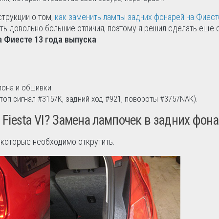
струкции о том,
как заменить лампы задних фонарей на Фиест
ть довольно большие отличия, поэтому я решил сделать еще 
а Фиесте 13 года выпуска
.
лона и обшивки.
оп-сигнал #3157K, задний ход #921, повороты #3757NAK).
 Fiesta VI? Замена лампочек в задних фон
 которые необходимо открутить.