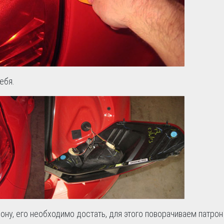
ебя.
рону, его необходимо достать, для этого поворачиваем патрон