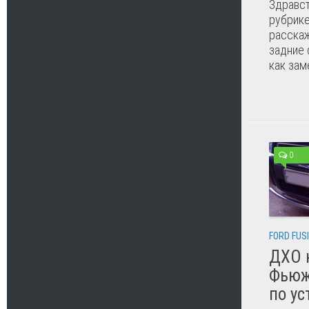
Здравст
рубрике
расскаж
задние 
как зам
0
FORD FUS
ДХО 
Фьюж
по ус