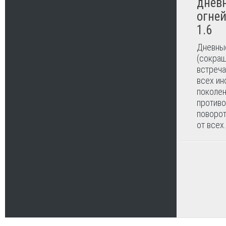
днев
огней
1.6
Дневны
(сокра
встреча
всех ин
поколен
противо
поворот
от всех.