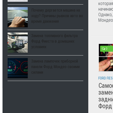
которая
начина
Почему дергается машина на
Однако,
ходу? Причины рывков авто во
Мондео 
время движения
Замена топливного фильтра
Форд Фиеста в домашних
условиях
0
Замена лампочек приборной
панели Форд Мондео своими
силами
FORD FIE
Само
заме
задн
Форд 