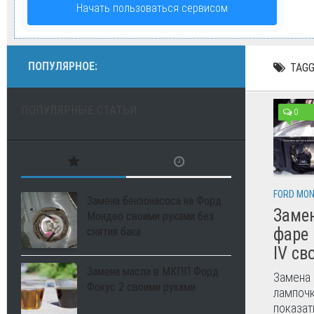
Начать пользоваться сервисом
ПОПУЛЯРНОЕ:
TAGG
ПОПУЛЯРНЫЕ СТАТЬИ
0
FORD MO
Замена бензонасоса на Форд
Заме
Мондео своими руками без
фаре 
снятия бака
IV св
Замена масла в МКПП Форд
Замена
Фокус 2 своими руками
лампочк
показат