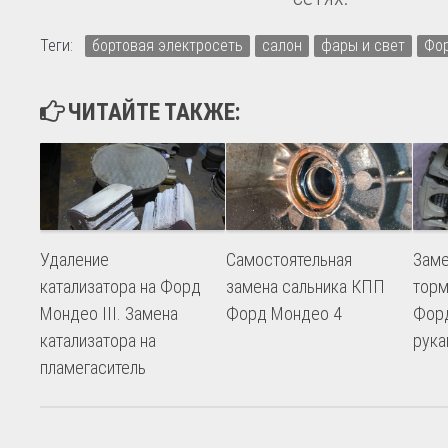
Теги:
бортовая электросеть
салон
фары и свет
Фор
ЧИТАЙТЕ ТАКЖЕ:
Удаление
Самостоятельная
Заме
катализатора на Форд
замена сальника КПП
торм
Мондео III. Замена
Форд Мондео 4
Фор
катализатора на
рука
пламегаситель