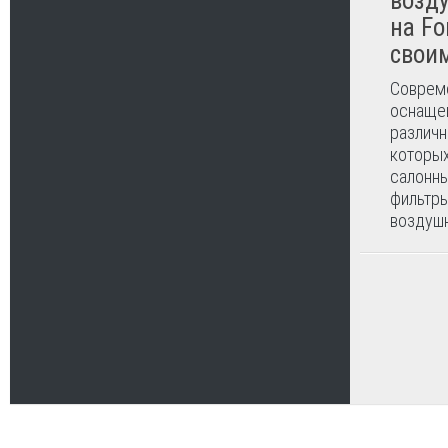
возд
на Fo
свои
Соврем
оснаще
различн
которых
салонны
фильтры
воздушн