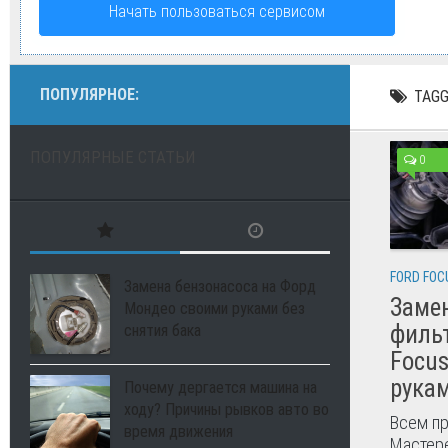
Начать пользоваться сервисом
ПОПУЛЯРНОЕ:
TAGG
ПОПУЛЯРНЫЕ СТАТЬИ
0
FORD FOC
Замена бензонасоса на Форд
Заме
Мондео своими руками без
фильт
снятия бака
Focus
рука
Почему дергается машина на
ходу? Причины рывков авто во
Всем пр
время движения
Мастере