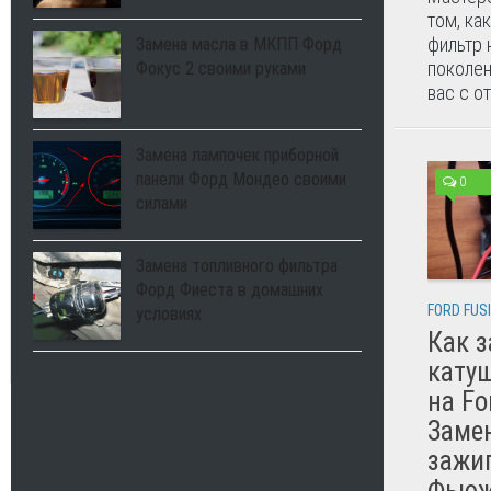
том, ка
фильтр 
Замена масла в МКПП Форд
поколен
Фокус 2 своими руками
вас с от
Замена лампочек приборной
панели Форд Мондео своими
0
силами
Замена топливного фильтра
Форд Фиеста в домашних
FORD FUS
условиях
Как 
кату
на Fo
Заме
зажи
Фьюж