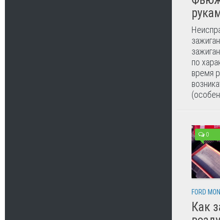
рука
Неиспра
зажиган
зажиган
по хара
время р
возника
(особенн
0
FORD MO
Как 