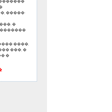
��������
�
�, �����-
���, �
��������
�����
����
,
�� ���, �
� �
�