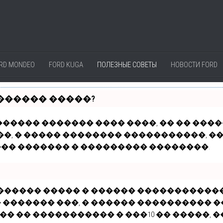
RD MONDEO
FORD KUGA
ПОЛЕЗНЫЕ СОВЕТЫ
НОВОСТИ FORD
������ �����?
����� ������� ���� ����, �� �� ���
��, � ����� �������� �����������, 
�� ������� � ��������� ��������.
 ������ ����� � ������ ����������
������� ���, � ������ ���������� �
�� �� ����������� � ���10 �� �����, �