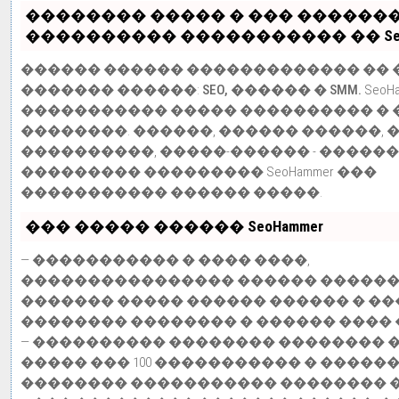
�������� ����� � ��� �������
���������� ����������� �� SeoH
������ ������ ������������� �� 
������� ������:
SEO, ������ � SMM.
Seo
����������� ����� ���������� �
��������. ������, ������ ������, 
����������, �����-������ - �����
��������� ��������� SeoHammer ���
����������� ������ �����.
��� ����� ������ SeoHammer
— ����������� � ���� ����,
���������������� ������ ������
������� ����� ������ ������ � �
�������� �������� � ������ ���� 
— ���������� �������� �������� 
����� ��� 100 ����������� � �����
�������� ����������� �������� 