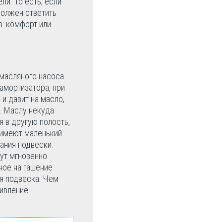
и. То есть, если
должен ответить
в: комфорт или
масляного насоса.
амортизатора, при
и давит на масло,
. Маслу некуда
я в другую полость,
я имеют маленький
ания подвески.
гут мгновенно
ное на гашение
ся подвеска. Чем
тивление