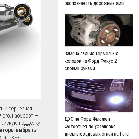
распознавать дорожные ямы
Замена задних тормозных
колодок на Форд Фокус 2
своими руками
ь и серьезная
 чего, наоборот —
ДХО на Форд Фьюжен.
итайскую подделку
Фотоотчет по установке
заторы выбрать
,
дневных ходовых огней на Ford
, а также