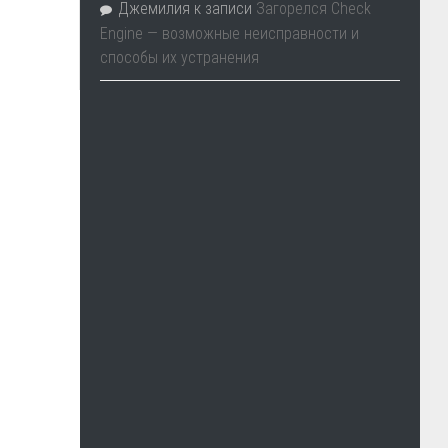
Джемилия
к записи
Загорелся Check
Engine — возможные неисправности и
способы их устранения