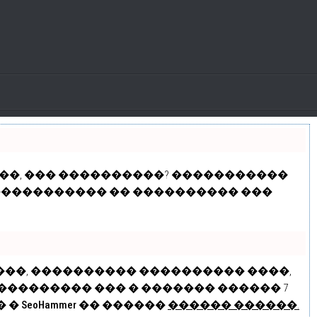
���, ��� ����������? �����������
������������ �� ���������� ���
����, ���������� ����������
����
,
��������� ��� � ������� ������ 7
� �
SeoHammer
�� ������
������ ������.