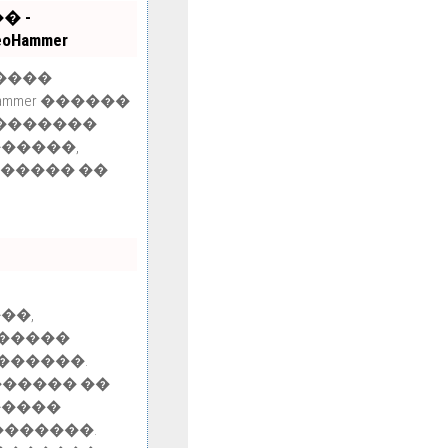
� -
ammer
����
Hammer ������
 �������
������,
������ ��
��,
������
������.
������ ��
�����
�������.