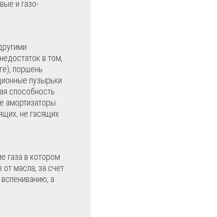
вые и газо-
 другими
недостаток в том,
ге), поршень
ационные пузырьки
ая способность
те амортизаторы
ящих, не гасящих
е газа в котором
от масла, за счет
 вспениванию, а