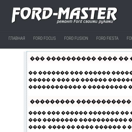
ГЛАВНАЯ
FORD FOCUS
FORD FUSION
FORD FIESTA
FO
��� ���������� ���� �� 
�� ������� ��� ������ �����
����� � ��� �� ������ �����
������������ � ��������� �
��������� �����������
���� ��� ������ ������� ��
��� �������� ����������� � 
����. ���� �� ���� ������ � �