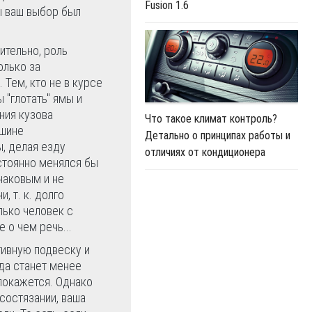
Fusion 1.6
ы ваш выбор был
ительно, роль
олько за
Тем, кто не в курсе
 "глотать" ямы и
ния кузова
Что такое климат контроль?
ашине
Детально о принципах работы и
ы, делая езду
отличиях от кондиционера
стоянно менялся бы
наковым и не
, т. к. долго
лько человек с
о чем речь...
тивную подвеску и
зда станет менее
 покажется. Однако
состязании, ваша