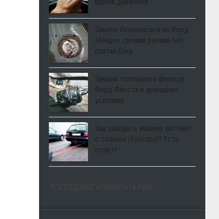
время движения
Замена бензонасоса на Форд
Мондео своими руками без
снятия бака
Замена топливного фильтра
Форд Фиеста в домашних
условиях
Как заводить машину автомат
с толкача (буксира)? Есть
ответ!
ПОСЛЕДНИЕ КОММЕНТАРИИ