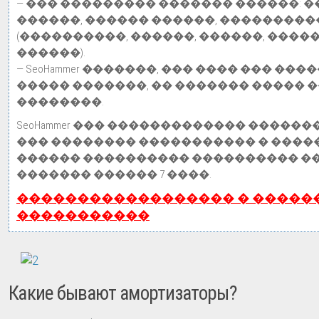
— ��� ��������� ������� ������: 
������, ������ ������, ���������
(����������, ������, ������, �����
������).
— SeoHammer �������, ��� ���� ��� ����
����� �������, �� ������� ����� 
��������.
SeoHammer ��� ������������� �����
��� �������� ����������� � �����
������ ���������� ���������� ��
������� ������ 7 ����.
������������������ � �����
�����������
Какие бывают амортизаторы?