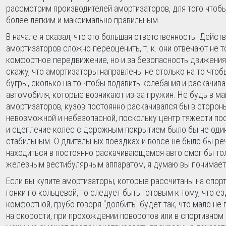
рассмотрим производителей амортизаторов, для того чтоб
более легким и максимально правильным.
В начале я сказал, что это большая ответственность. Действ
амортизаторов сложно переоценить, т. к. они отвечают не т
комфортное передвижение, но и за безопасность движения. 
скажу, что амортизаторы направлены не столько на то чтобы
бугры, сколько на то чтобы подавить колебания и раскачива
автомобиля, которые возникают из-за пружин. Не будь в м
амортизаторов, кузов постоянно раскачивался бы в сторон
невозможной и небезопасной, поскольку центр тяжести по
и сцепление колес с дорожным покрытием было бы не оди
стабильным. О длительных поездках и вовсе не было бы речи
находиться в постоянно раскачивающемся авто смог бы то
железным вестибулярным аппаратом, я думаю вы понимаете 
Если вы купите амортизаторы, которые рассчитаны на спор
гонки по кольцевой, то следует быть готовым к тому, что е
комфортной, грубо говоря "долбить" будет так, что мало не
на скорости, при прохождении поворотов или в спортивном 