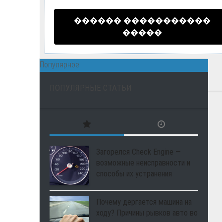
������ �����������
�����
Популярное:
ПОПУЛЯРНЫЕ СТАТЬИ
Загорелся Check Engine —
возможные неисправности и
способы их устранения
Почему дергается машина на
ходу? Причины рывков авто во