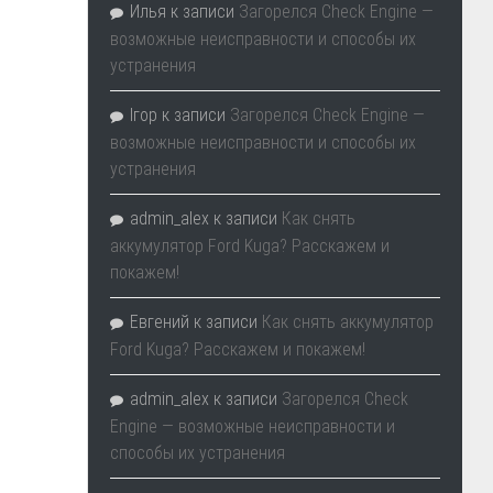
Илья
к записи
Загорелся Check Engine —
возможные неисправности и способы их
устранения
Ігор
к записи
Загорелся Check Engine —
возможные неисправности и способы их
устранения
admin_alex
к записи
Как снять
аккумулятор Ford Kuga? Расскажем и
покажем!
Евгений
к записи
Как снять аккумулятор
Ford Kuga? Расскажем и покажем!
admin_alex
к записи
Загорелся Check
Engine — возможные неисправности и
способы их устранения