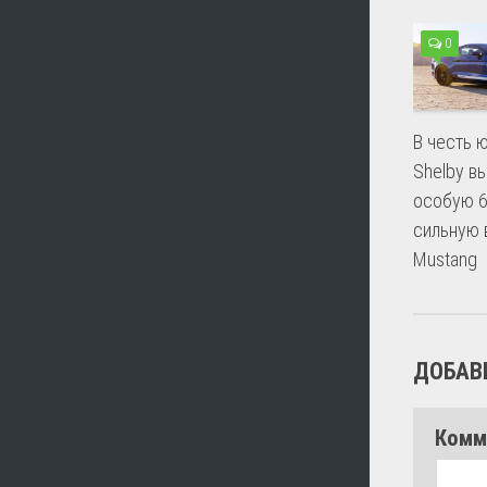
0
В честь 
Shelby в
особую 6
сильную
Mustang
ДОБАВ
Комм