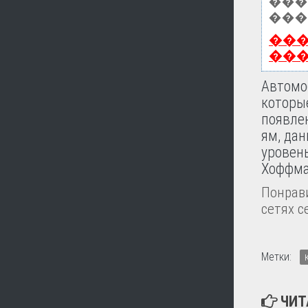
���
���
��
��
Автомо
которы
появле
ям, да
уровен
Хоффма
Понрави
сетях с
Метки:
ЧИТ