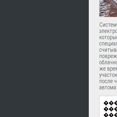
Систем
электр
которы
специа
считыв
повреж
облачн
же врем
участок
после ч
автома
��
��
���