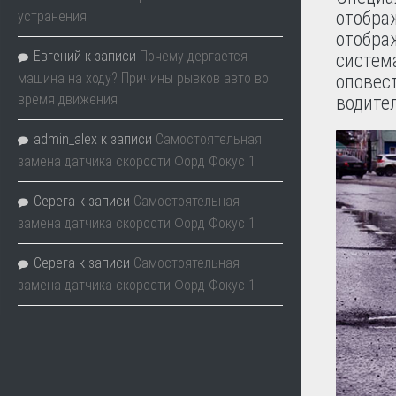
отобра
устранения
отобра
Евгений
к записи
Почему дергается
система
машина на ходу? Причины рывков авто во
оповест
время движения
водител
admin_alex
к записи
Самостоятельная
замена датчика скорости Форд Фокус 1
Серега
к записи
Самостоятельная
замена датчика скорости Форд Фокус 1
Серега
к записи
Самостоятельная
замена датчика скорости Форд Фокус 1