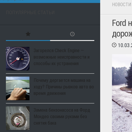
НОВОСТИ
ПОПУЛЯРНЫЕ СТАТЬИ
Ford 
доро
10.03
Загорелся Check Engine —
возможные неисправности и
способы их устранения
Почему дергается машина на
ходу? Причины рывков авто во
время движения
Замена бензонасоса на Форд
Мондео своими руками без
снятия бака