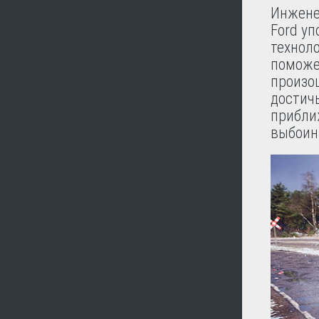
Инжене
Ford у
техноло
поможе
произош
достич
прибли
выбоин