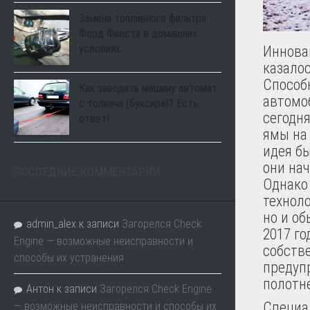
Замена топливного фильтра
Форд Фиеста в домашних
условиях
Иннова
казалос
Способ
Как заводить машину автомат
автомо
с толкача (буксира)? Есть
сегодн
ответ!
ямы на 
идея б
они нач
ПОСЛЕДНИЕ КОММЕНТАРИИ
Однако 
технол
но и об
admin_alex
к записи
Загорелся Check
2017 го
Engine — возможные неисправности и
собств
способы их устранения
предуп
полотн
Антон
к записи
Загорелся Check Engine
Специал
— возможные неисправности и способы их