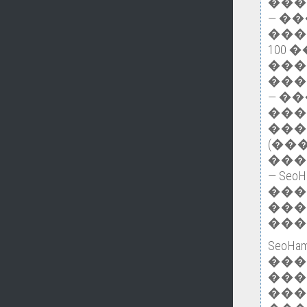
���
— �
���
100
���
���
— �
���
���
(��
���
— Se
���
���
���
Seo
��
���
���