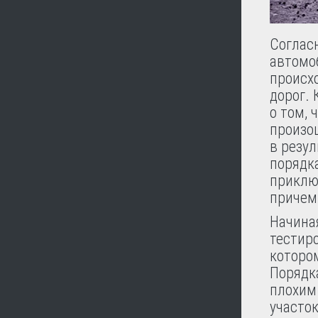
Соглас
автомо
происх
дорог.
о том, 
произош
в резул
порядка
приклю
причем 
Начиная
тестир
которо
Порядк
плохим
участок