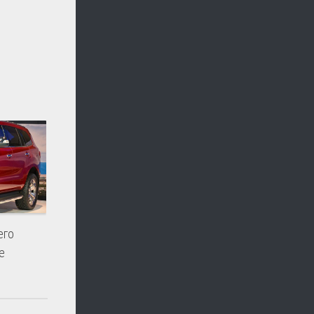
его
е