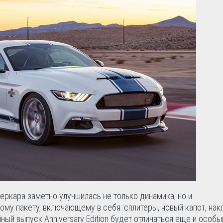
ркара заметно улучшилась не только динамика, но и
му пакету, включающему в себя: сплитеры, новый капот, нак
ный выпуск Anniversary Edition будет отличаться еще и особ