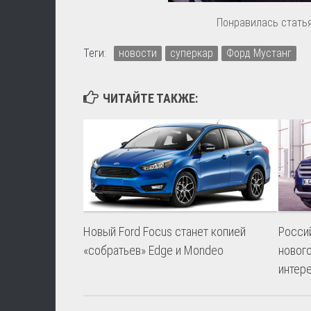
Понравилась статья
Теги:
новости
суперкар
Форд Мустанг
ЧИТАЙТЕ ТАКЖЕ:
Новый Ford Focus станет копией
Росси
«собратьев» Edge и Mondeo
нового
интер