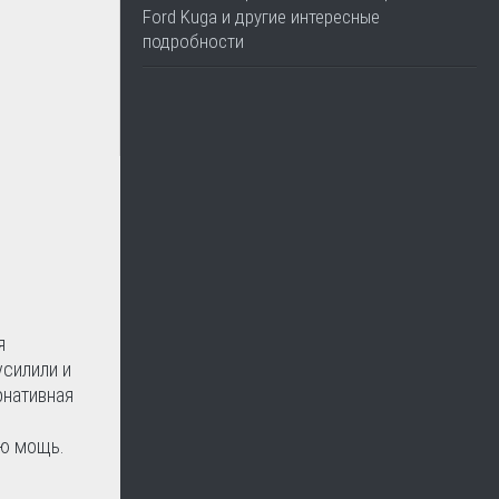
Ford Kuga и другие интересные
подробности
я
усилили и
рнативная
ую мощь.