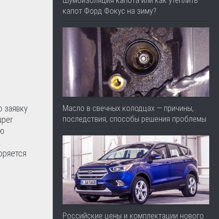
Шумоизоляция капота или как утеплить
капот Форд Фокус на зиму?
Масло в свечных колодцах — причины,
ю заявку
последствия, способы решения проблемы
uper
ую
.
коряется
Российские цены и комплектации нового