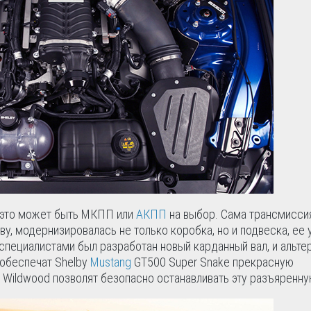
, это может быть МКПП или
АКПП
на выбор. Сама трансмисси
у, модернизировалась не только коробка, но и подвеска, ее 
специалистами был разработан новый карданный вал, и альте
t обеспечат Shelby
Mustang
GT500 Super Snake прекрасную
 Wildwood позволят безопасно останавливать эту разъяренн