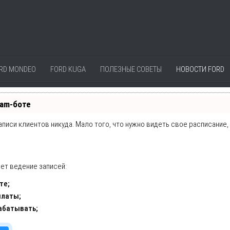
RD MONDEO
FORD KUGA
ПОЛЕЗНЫЕ СОВЕТЫ
НОВОСТИ FORD
ram-боте
записи клиентов никуда. Мало того, что нужно видеть свое расписание
ет ведение записей:
те;
платы;
абатывать;