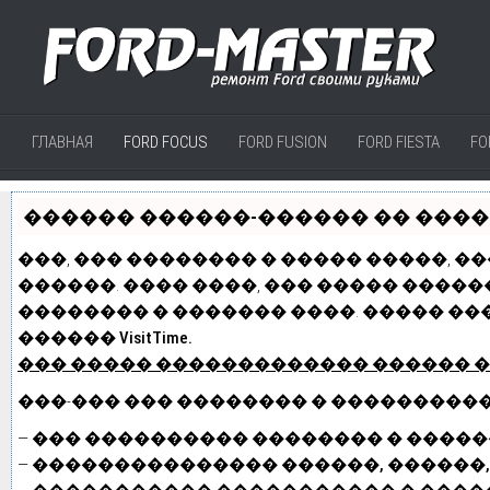
ГЛАВНАЯ
FORD FOCUS
FORD FUSION
FORD FIESTA
FO
������ ������-������ �� ������
���, ��� �������� � ����� �����, �
������. ���� ����, ��� ����� �����
�������� � ������� ����. ����� ��
������ VisitTime.
��� ����� �������������
������ 
���-��� ��� �������� � ���������
—
��� ���������� �������� � ������
—
��������������� ������, ������,