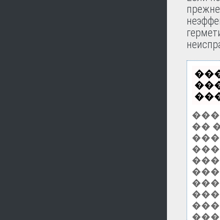
прежне
неэффе
гермет
неиспр
��
��
���
���
�� 
����
���
���
���
���
���
���
���