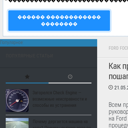
—
����������� ����������� � ����
������ ������������
��������
Популярное:
FORD FOC
ПОПУЛЯРНЫЕ СТАТЬИ
Как п
пошаг
21.05
Загорелся Check Engine —
возможные неисправности и
Всем п
способы их устранения
руковод
на Ford
Почему дергается машина на
процед
ходу? Причины рывков авто во