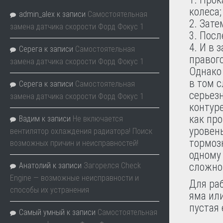
колеса;
admin_alex
к записи
Самостоятельная
Зате
замена датчика скорости Форд Фокус 1
Посл
И в 
Серега
к записи
Самостоятельная
правого
замена датчика скорости Форд Фокус 1
Однако
в том с
Серега
к записи
Самостоятельная
серьезн
замена датчика скорости Форд Фокус 1
контуре
как пр
Вадим
к записи
Не включается
уровен
вентилятор охлаждения радиатора! Поиск
тормоз
возможных причин и неисправностей!
одному 
Анатолий
к записи
Загорелся Check
сложно
Engine — возможные неисправности и
Для раб
способы их устранения
яма или
пустая 
Самый умный
к записи
Самостоятельная