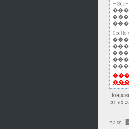
— Se
���
���
���
Seo
��
���
���
���
���
��
��
Понрави
сетях с
Метки: