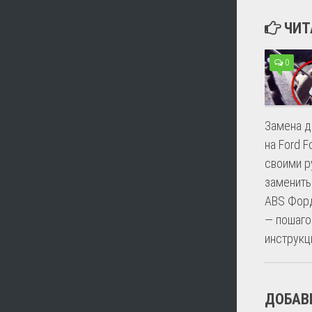
ЧИТ
0
Замена д
на Ford F
своими р
заменить
ABS Фор
— пошаго
инструкц
ДОБАВ