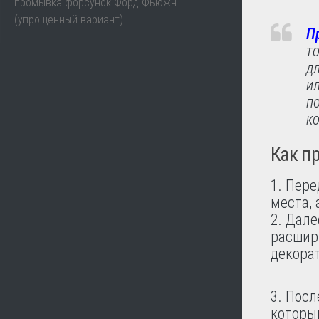
промывка форсунок Форд Фьюжн
(упрощенный вариант)
П
т
д
ил
п
к
Как п
Пере
места,
Дале
расшир
декора
Посл
который