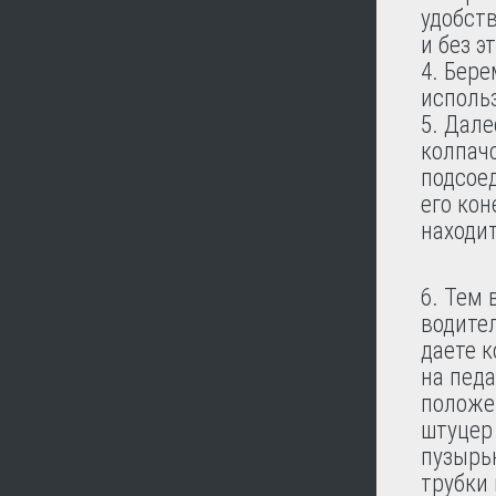
удобст
и без эт
Бере
использ
Дале
колпачо
подсое
его кон
находи
Тем 
водител
даете 
на педа
положе
штуцер 
пузырь
трубки 