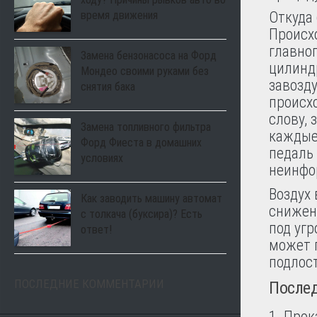
время движения
Откуда 
Происхо
главног
Замена бензонасоса на Форд
цилинд
Мондео своими руками без
завозд
снятия бака
происх
слову,
Замена топливного фильтра
каждые 
Форд Фиеста в домашних
педаль 
условиях
неинфо
Воздух 
Как заводить машину автомат
снижен
с толкача (буксира)? Есть
под угр
ответ!
может 
подлос
ПОСЛЕДНИЕ КОММЕНТАРИИ
Послед
Прок