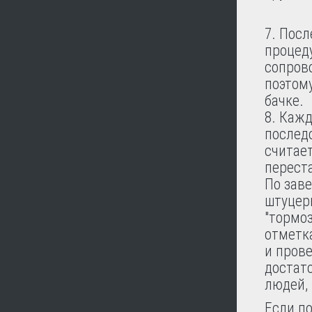
Посл
процеду
сопров
поэтом
бачке.
Кажд
послед
считает
переста
По зав
штуцер
"тормоз
отметка
и прове
достато
людей,
Если п