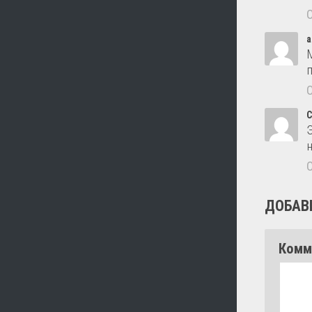
а
н
ДОБАВ
Комм