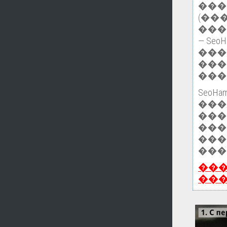
���
(��
���
— Se
���
���
���
Seo
��
���
���
���
���
��
��