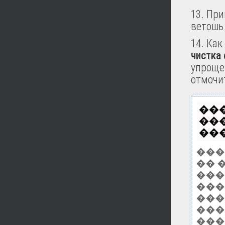
13. Пр
ветошь
14. Как
чистка 
упроще
отмочит
��
��
���
���
�� 
����
���
���
���
���