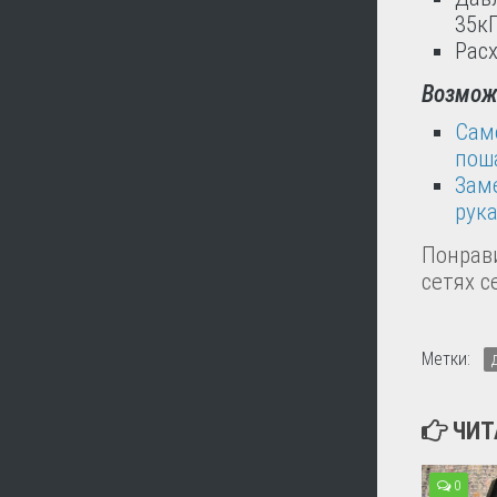
35кП
Расх
Возможн
Сам
пош
Зам
рук
Понрави
сетях с
Метки:
ЧИТ
0