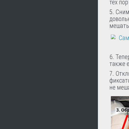
тех пор
5. Сним
доволь
мешать
6. Тепе
также е
7. Отк
фиксато
не меш