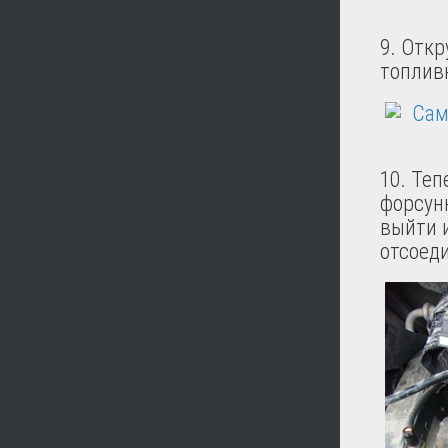
9. Отк
топлив
10. Теп
форсун
выйти 
отсоеди