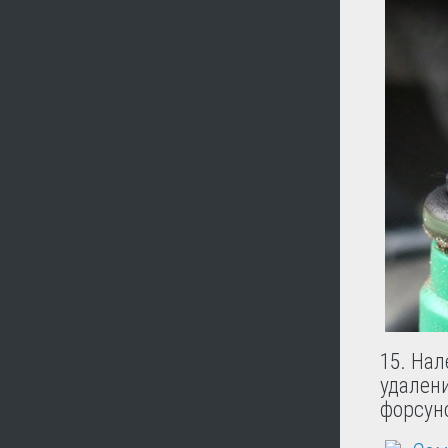
15. Нал
удалени
форсуно