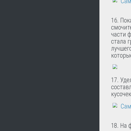
16. Пок
смочит
части 
стала г
лучшег
которы
17. Уде
состав
кусочек
18. На 