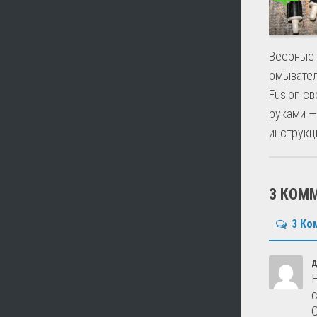
Веерные
омывател
Fusion с
руками —
инструкц
3 КОМ
3 Ко