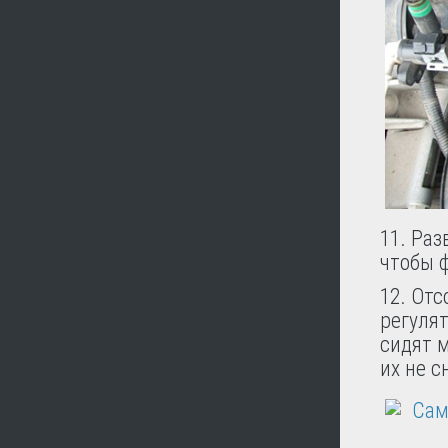
11. Раз
чтобы 
12. От
регуля
сидят м
их не с