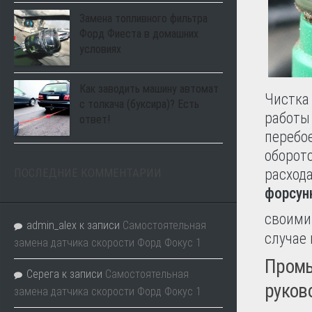
Замена топливного фильтра
Форд Фиеста в домашних
условиях
Как заводить машину автомат
Чистка
с толкача (буксира)? Есть
работы
ответ!
перебо
оборот
ПОСЛЕДНИЕ КОММЕНТАРИИ
расхода
форсунк
своими
admin_alex
к записи
Самостоятельная
случае 
замена датчика скорости Форд Фокус 1
Промы
Серега
к записи
Самостоятельная
руков
замена датчика скорости Форд Фокус 1