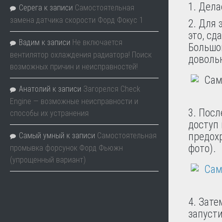
1. Дела
Серега
к записи
Самостоятельная
замена датчика скорости Форд Фокус 1
2. Для 
это, сд
Вадим
к записи
Не включается
Большо
вентилятор охлаждения радиатора! Поиск
доволь
возможных причин и неисправностей!
Анатолий
к записи
Загорелся Check
Engine — возможные неисправности и
3. Посл
способы их устранения
доступ 
предохр
Самый умный
к записи
Самостоятельная
фото).
промывка форсунок Форд Фьюжн
(упрощенный вариант)
4. Зате
запусти