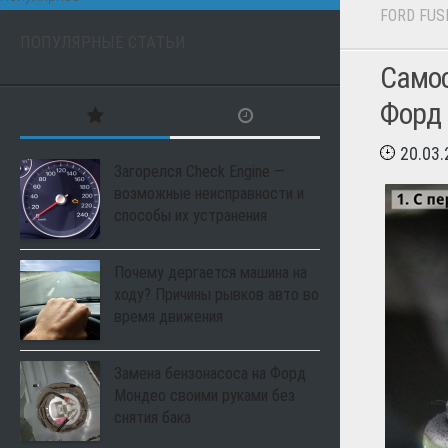
FORD FUS
ПОПУЛЯРНЫЕ СТАТЬИ
Самос
Форд
20.03
Загорелся Check Engine —
возможные неисправности и
способы их устранения
Почему дергается машина на
ходу? Причины рывков авто во
время движения
Замена бензонасоса на Форд
Мондео своими руками без
снятия бака