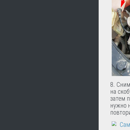
8. Сним
на скоб
затем п
нужно н
повтори