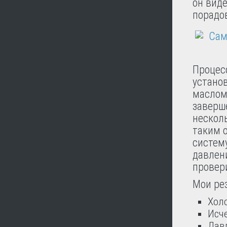
он вид
порадо
Процес
устано
маслом
заверше
несколь
таким о
систему
давлен
провери
Мои ре
Хол
Исч
Дав