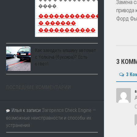
Замена с
����.
привода 
������������������
Форд Ф
� ������
�����������
Как заводить машину автомат
с толкача (буксира)? Есть
3 КОМ
ответ!
3 Ко
ПОСЛЕДНИЕ КОММЕНТАРИИ
а
Илья
к записи
Загорелся Check Engine —
возможные неисправности и способы их
устранения