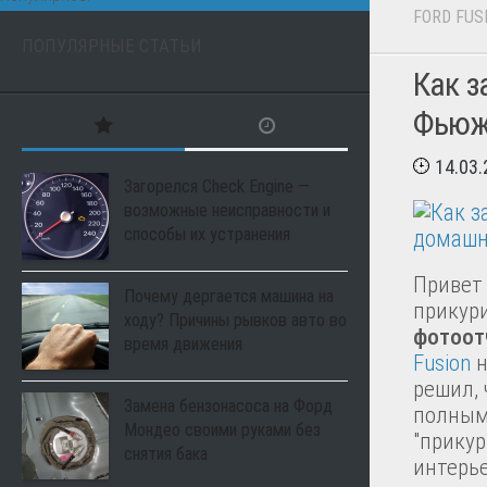
FORD FUS
ПОПУЛЯРНЫЕ СТАТЬИ
Как з
Фьюж
14.03
Загорелся Check Engine —
возможные неисправности и
способы их устранения
Привет 
Почему дергается машина на
прикур
ходу? Причины рывков авто во
фотоот
время движения
Fusion
н
решил, 
Замена бензонасоса на Форд
полным-
Мондео своими руками без
"прикур
снятия бака
интерье