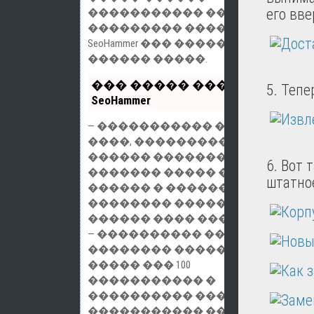
его вве
����������� ��
��������� ���������
SeoHammer ��� �����������
������ �����.
��� ����� ������
5. Тепе
SeoHammer
— ����������� � ����
����, ����������������
������ ��������,
6. Вот 
������� ����� ������
штатно
������ � �������
�������� �������� �
������ ���� ������.
— ���������� ��������
�������� ������ ��
����� ��� 100
����������� �
���������� ��������
����������� ��������