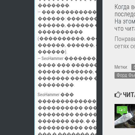
�������.
Когда в
— ��� ��������� �������
послед
������: ��������
На этом
������, ������ ������,
что чи
����������
Понрави
(����������, ������,
������, ������, �����-
сетях с
������).
— SeoHammer �������, ���
���� ��� �������, �
Метки:
����� �������, ��
Форд Ф
������� ����� ��������
��������.
ЧИТ
SeoHammer ���
�������������
����������
����
, ���
0
�������� ����������� �
������� ���, � ������
���������� ����������
��� � ������� ������ 7