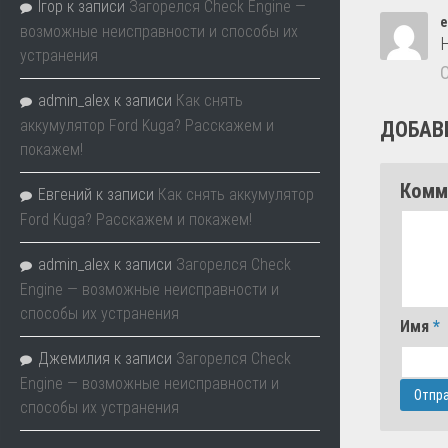
Ігор
к записи
Загорелся Check Engine —
е
возможные неисправности и способы их
устранения
admin_alex
к записи
Как снять
аккумулятор Ford Kuga? Расскажем и
ДОБАВ
покажем!
Комм
Евгений
к записи
Как снять аккумулятор
Ford Kuga? Расскажем и покажем!
admin_alex
к записи
Загорелся Check
Engine — возможные неисправности и
способы их устранения
Имя
*
Джемилия
к записи
Загорелся Check
Engine — возможные неисправности и
способы их устранения