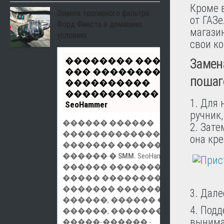
Кроме в
Замена топливного фильтра
от ГАЗ
Форд Фиеста в домашних
магазин
условиях
свои ко
�������� ����� �
Замен
��� �������� -
пошаг
����������
����������� ��
1. Для 
SeoHammer
ручник,
������ ������
2. Зат
������������� �� ����
она кре
������� ������:
SEO,
������ � SMM.
SeoHammer
������ �����������
����� ���������� �
������� ��������.
3. Дале
������, ������ ������,
4. Подд
������, ����������,
вынима
�����-������ -