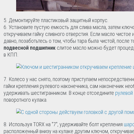
Демонтируйте пластиковый защитный корпус.
Установите пустую емкость для слива масла, затем ключо
откручиваем гайку сливного отверстия. Если масло чистое 
давно, позаботьтесь о том, чтобы тара была чистой, после т
подвесной подшипник
слитое масло можно будет процеди
в КПП.
Колесо у нас снято, поэтому приступаем непосредственн
гайки крепления рулевого наконечника, сам наконечник не
удерживать шестигранником. В конце отсоедините
рулевой
поворотного кулака.
Используя TORX на "7", удерживайте болт крепления
шар
расположенный внизу на кулаке другим ключом, откручива