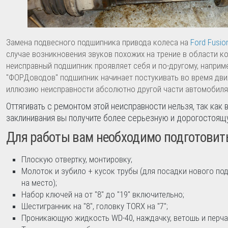
Замена подвесного подшипника привода колеса на
Ford Fusio
случае возникновения звуков похожих на трение в области к
неисправный подшипник проявляет себя и по-другому, наприме
"ФОРДоводов" подшипник начинает постукивать во время дви
иллюзию неисправности абсолютно другой части автомобиля
Оттягивать с ремонтом этой неисправности нельзя, так как 
заклинивания вы получите более серьезную и дорогостоящ
Для работы вам необходимо подготовит
Плоскую отвертку, монтировку;
Молоток и зубило + кусок трубы (для посадки нового по
на место);
Набор ключей на от "8" до "19" включительно;
Шестигранник на "8", головку TORX на "7";
Проникающую жидкость WD-40, наждачку, ветошь и перча