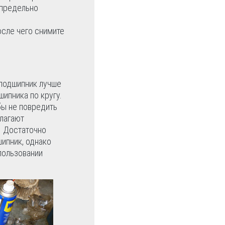
 предельно
осле чего снимите
подшипник лучше
шипника по кругу.
бы не повредить
длагают
. Достаточно
ипник, однако
пользовании