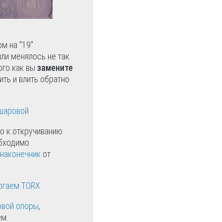
м на "19"
или менялось не так
ого как вы
замените
ть и влить обратно
о к откручиванию
обходимо
 наконечник
от
овой опоры
,
ем.