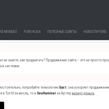
RD MONDEO
FORD KUGA
ПОЛЕЗНЫЕ СОВЕТЫ
НОВОСТИ FORD
 но не знаете, как продвигать? Продвижение сайта – это не просто пр
ых системах.
амостоятельно, попробуйте технологию
Буст
, она ускоряет продвижени
я в Топ10 за месяц, то в
SeoHammer
за бустер
вернут деньги.