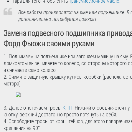
Тара для того, чтобы слить
трансмиссионное масло
.
Все работы производятся на яме или подъемнике. В 
дополнительно потребуется домкрат.
Замена подвесного подшипника привода
Форд Фьюжн своими руками
Поднимаем на подъемнике или загоняем машину на яму. Е
домкратом вывешиваете то колесо, со стороны которого с
и снимаете само колесо.
Снимите защитную крышку кулисы коробки (располагаетс
мотора).
Далее отключаем тросы
КПП
. Нижний отсоединяется пу
кнопку, верхний достаточно просто потянуть на себя.
Освободите тросы от кронштейнов, для этого поворачив
крепления на 90°.