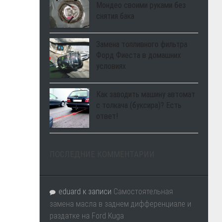
Мондео своими руками без
снятия бака
Замена топливного фильтра
Форд Фиеста в домашних
условиях
Как заводить машину автомат
с толкача (буксира)? Есть
ответ!
ПОСЛЕДНИЕ КОММЕНТАРИИ
eduard
к записи
Самостоятельная
замена масла в заднем дифференциале и
раздатке на Ford Kuga