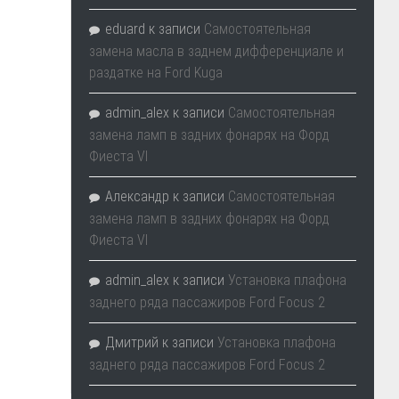
eduard
к записи
Самостоятельная
замена масла в заднем дифференциале и
раздатке на Ford Kuga
admin_alex
к записи
Самостоятельная
замена ламп в задних фонарях на Форд
Фиеста VI
Александр
к записи
Самостоятельная
замена ламп в задних фонарях на Форд
Фиеста VI
admin_alex
к записи
Установка плафона
заднего ряда пассажиров Ford Focus 2
Дмитрий
к записи
Установка плафона
заднего ряда пассажиров Ford Focus 2