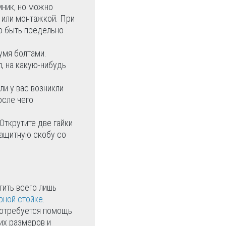
ник, но можно
м или монтажкой. При
о быть предельно
умя болтами.
, на какую-нибудь
ли у вас возникли
осле чего
Открутите две гайки
защитную скобу со
тить всего лишь
рной стойке
.
потребуется помощь
их размеров и