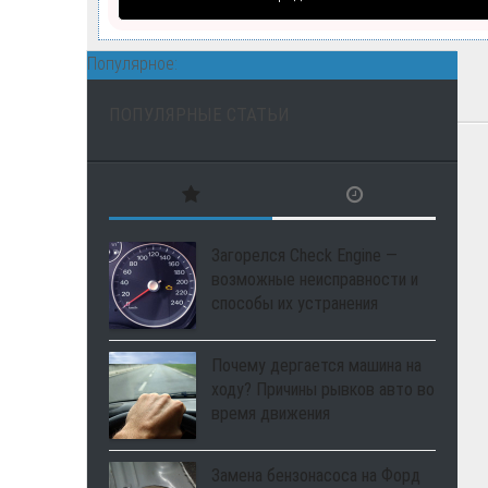
Популярное:
ПОПУЛЯРНЫЕ СТАТЬИ
Загорелся Check Engine —
возможные неисправности и
способы их устранения
Почему дергается машина на
ходу? Причины рывков авто во
время движения
Замена бензонасоса на Форд