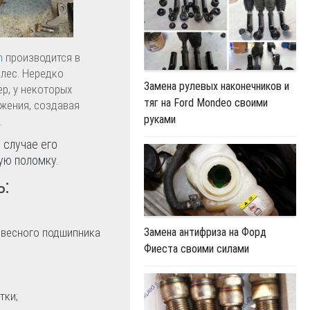
n
производится в
олес. Нередко
Замена рулевых наконечников и
р, у некоторых
тяг на Ford Mondeo своими
жения, создавая
руками
.
в случае его
ую поломку.
ь:
двесного подшипника
Замена антифриза на Форд
Фиеста своими силами
тки;