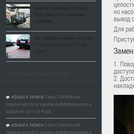
целостн
Замена топливного фильтра
но насо
Форд Фиеста в домашних
вывод о
условиях
Для ра
Как заводить машину автомат
Присту
с толкача (буксира)? Есть
Замена
ответ!
Пово
доступа
ПОСЛЕДНИЕ КОММЕНТАРИИ
Дост
накладк
eduard
к записи
Самостоятельная
замена масла в заднем дифференциале и
раздатке на Ford Kuga
eduard
к записи
Самостоятельная
замена масла в заднем дифференциале и