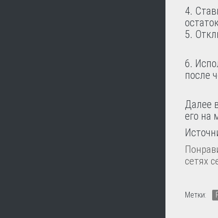
Став
остато
Откл
Испо
после ч
Далее 
его на 
Источни
Понрави
сетях с
Метки: