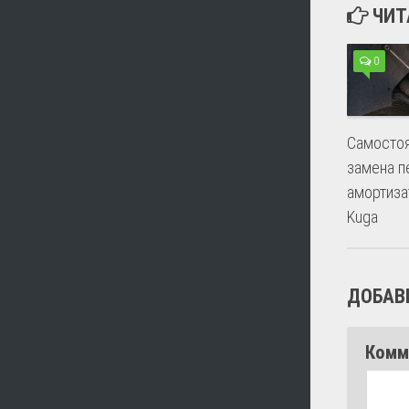
ЧИТ
0
Самостоя
замена п
амортиза
Kuga
ДОБАВ
Комм