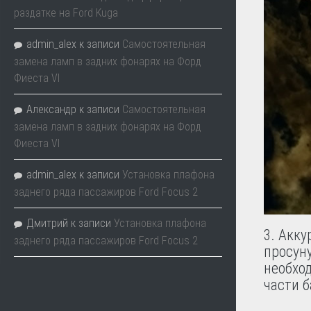
раздатке на Ford Kuga
admin_alex
к записи
Самостоятельная
замена ламп в задних фонарях на Форд
Фиеста VI
Александр
к записи
Самостоятельная
замена ламп в задних фонарях на Форд
Фиеста VI
admin_alex
к записи
Установка плафона
заднего ряда пассажиров Ford Focus 2
Дмитрий
к записи
Установка плафона
Акку
заднего ряда пассажиров Ford Focus 2
просун
необхо
части б