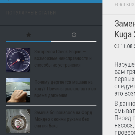
FORD KUG
ПОПУЛЯРНЫЕ СТАТЬИ
Замен
Kuga 
11.08
Загорелся Check Engine —
возможные неисправности и
Наруше
способы их устранения
вам гр
первых
Почему дергается машина на
следует
ходу? Причины рывков авто во
это во
время движения
В данно
омыват
Замена бензонасоса на Форд
Перед 
Мондео своими руками без
насоса,
снятия бака
провер