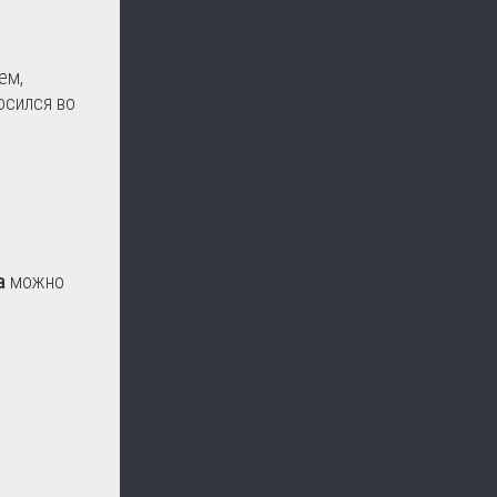
ем,
осился во
a
можно