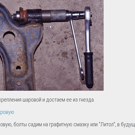
крепления шаровой и достаем ее из гнезда.
овую, болты садим на графитную смазку или "Литол", в буду