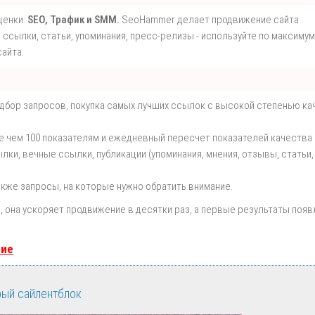
ценки:
SEO, Трафик и SMM.
SeoHammer делает продвижение сайта
ссылки, статьи, упоминания, пресс-релизы - используйте по максимум
айта.
одбор запросов, покупка самых лучших ссылок с высокой степенью ка
е чем 100 показателям и ежедневный пересчет показателей качества 
и, вечные ссылки, публикации (упоминания, мнения, отзывы, статьи,
акже запросы, на которые нужно обратить внимание.
т
, она ускоряет продвижение в десятки раз, а первые результаты поя
ние