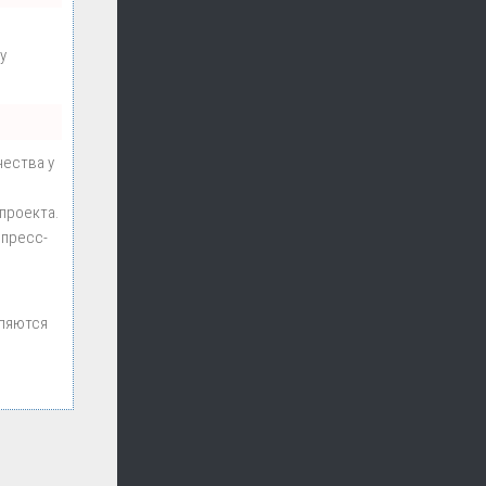
у
чества у
проекта.
 пресс-
вляются