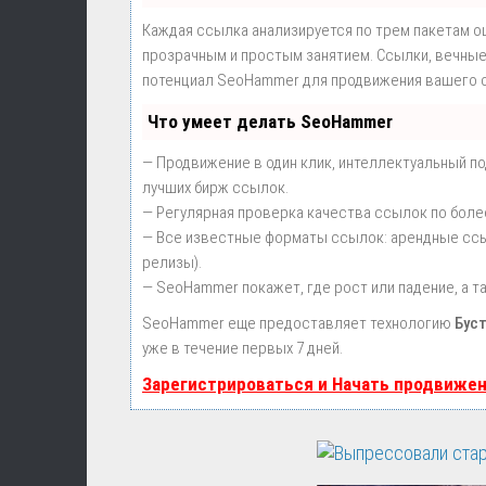
Каждая ссылка анализируется по трем пакетам о
прозрачным и простым занятием. Ссылки, вечные 
потенциал SeoHammer для продвижения вашего с
Что умеет делать SeoHammer
— Продвижение в один клик, интеллектуальный п
лучших бирж ссылок.
— Регулярная проверка качества ссылок по боле
— Все известные форматы ссылок: арендные ссылк
релизы).
— SeoHammer покажет, где рост или падение, а т
SeoHammer еще предоставляет технологию
Бус
уже в течение первых 7 дней.
Зарегистрироваться и Начать продвиже