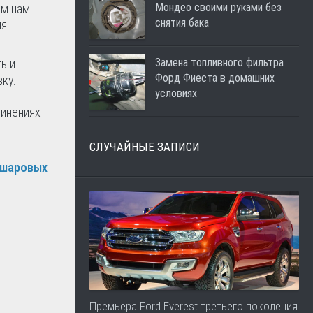
Мондео своими руками без
ем нам
снятия бака
мя
Замена топливного фильтра
ь и
Форд Фиеста в домашних
ку.
условиях
динениях
СЛУЧАЙНЫЕ ЗАПИСИ
шаровых
Премьера Ford Everest третьего поколения