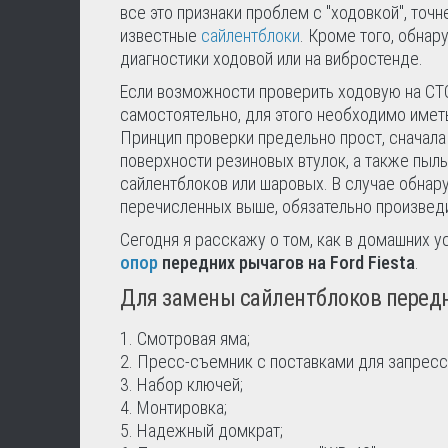
все это признаки проблем с "ходовкой", точ
известные
сайлентблоки
. Кроме того, обна
диагностики ходовой или на вибростенде.
Если возможности проверить ходовую на СТО 
самостоятельно, для этого необходимо имет
Принцип проверки предельно прост, сначала
поверхности резиновых втулок, а также пыль
сайлентблоков или шаровых. В случае обнар
перечисленных выше, обязательно произведи
Сегодня я расскажу о том, как в домашних 
опор
передних рычагов на Ford Fiesta
.
Для замены сайлентблоков передн
Смотровая яма;
Пресс-съемник с поставками для запрессо
Набор ключей;
Монтировка;
Надежный домкрат;