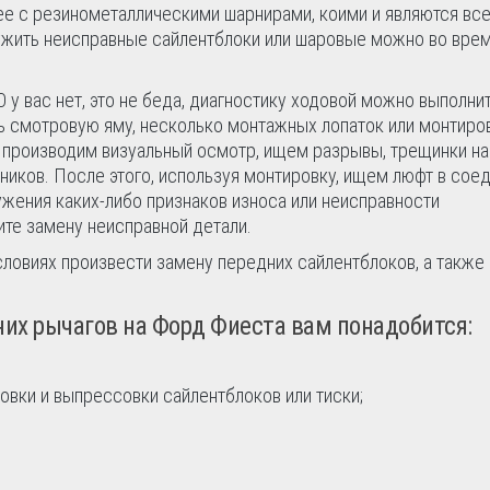
нее с резинометаллическими шарнирами, коими и являются вс
ружить неисправные сайлентблоки или шаровые можно во вре
у вас нет, это не беда, диагностику ходовой можно выполнит
ь смотровую яму, несколько монтажных лопаток или монтиров
 производим визуальный осмотр, ищем разрывы, трещинки на
ников. После этого, используя монтировку, ищем люфт в сое
ужения каких-либо признаков износа или неисправности
те замену неисправной детали.
условиях произвести замену передних сайлентблоков, а также
их рычагов на Форд Фиеста вам понадобится:
вки и выпрессовки сайлентблоков или тиски;