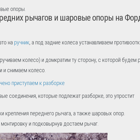
овые опоры.
ередних рычагов и шаровые опоры на Фор
вто на
ручник
, а под задние колеса устанавливаем противоот
кручиваем колесо) и домкратим ту сторону, с которой будем 
и и снимаем колесо.
вые соединения, которые подлежат разборке, это упростит
ки крепления переднего рычага, а также шаровых опор.
м монтировку и подковырнув достаем рычаг.