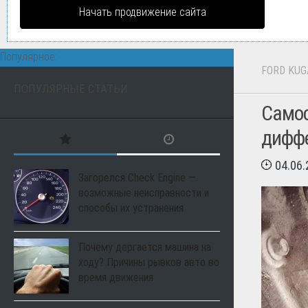
Начать продвижение сайта
Популярное:
FORD KUG
ПОПУЛЯРНЫЕ СТАТЬИ
Самос
диффе
04.06
Загорелся Check Engine —
возможные неисправности и
способы их устранения
Почему дергается машина на
ходу? Причины рывков авто во
время движения