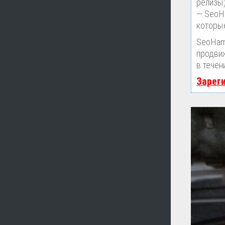
релизы)
— SeoHa
которые
SeoHam
продвиж
в течен
Зарег