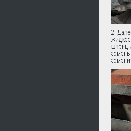
2. Дал
жидкос
шприц 
замены
заменит