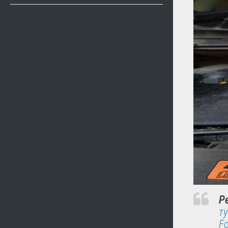
Р
т
F