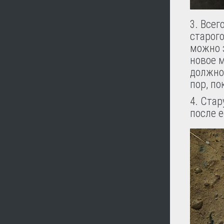
3. Всег
старого
можно 
новое м
должно 
пор, по
4. Ста
после 