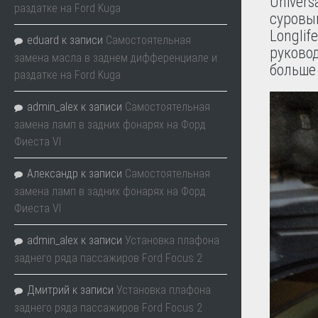
Univers
раздатке на Ford Kuga
суровым
Longlif
eduard
к записи
Самостоятельная
руковод
замена масла в заднем дифференциале и
больше 
раздатке на Ford Kuga
admin_alex
к записи
Самостоятельная
замена ламп в задних фонарях на Форд
Фиеста VI
Александр
к записи
Самостоятельная
замена ламп в задних фонарях на Форд
Фиеста VI
admin_alex
к записи
Установка плафона
заднего ряда пассажиров Ford Focus 2
Дмитрий
к записи
Установка плафона
заднего ряда пассажиров Ford Focus 2