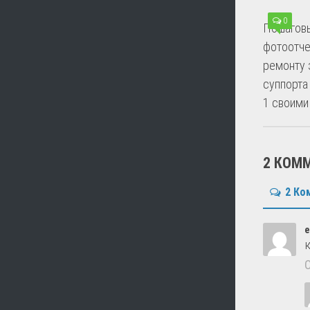
0
Пошагов
фотоотче
ремонту 
суппорта
1 своими
2 КОМ
2 Ко
e