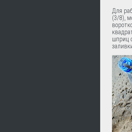
Для ра
(3/8), 
воротко
квадра
шприц 
заливки