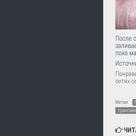
После с
заливае
пока ма
Источни
Понрави
сетях с
Метки:
трансми
ЧИТ