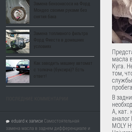
Замена бензонасоса на Форд
Мондео своими руками без
снятия бака
Замена топливного фильтра
Форд Фиеста в домашних
условиях
Предст
масла 
Как заводить машину автомат
Куга. Н
с толкача (буксира)? Есть
том, чт
ответ!
службы,
пробега
В задни
ПОСЛЕДНИЕ КОММЕНТАРИИ
необхо
A, кат.
аналог 
eduard
к записи
Самостоятельная
MOLY Hy
замена масла в заднем дифференциале и