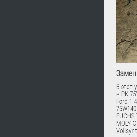
Замена
В этот 
в РК 75
Ford 1 
75W140-
FUCHS T
MOLY С
Vollsyn