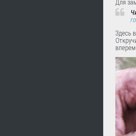
Для за
Ч
г
Здесь в
Откруч
вперем