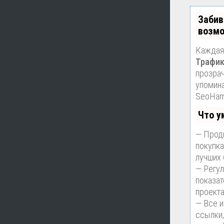
Забив
возмо
Каждая 
Трафик
прозрач
упомина
SeoHam
Что у
— Продв
покупка
лучших
— Регул
показат
проекта
— Все 
ссылки,