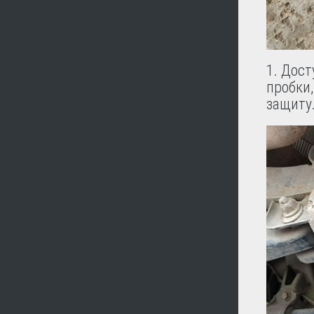
1. Дост
пробки
защиту