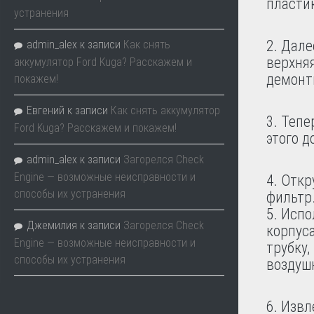
пласти
устранения
Дале
admin_alex
к записи
Как снять
верхняя
аккумулятор Ford Kuga? Расскажем и
демонт
покажем!
Евгений
к записи
Как снять аккумулятор
Тепе
Ford Kuga? Расскажем и покажем!
этого д
admin_alex
к записи
Загорелся Check
Engine — возможные неисправности и
Откр
способы их устранения
фильтр
Испо
Джемилия
к записи
Загорелся Check
корпуса
Engine — возможные неисправности и
трубку,
способы их устранения
воздуш
Извл