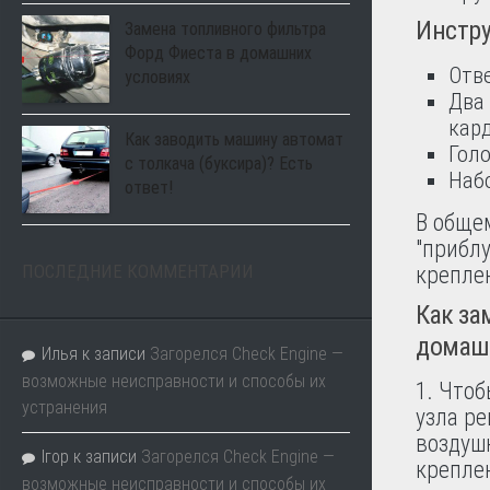
Инстру
Замена топливного фильтра
Форд Фиеста в домашних
Отве
условиях
Два 
кар
Как заводить машину автомат
Голо
с толкача (буксира)? Есть
Набо
ответ!
В обще
"приблу
ПОСЛЕДНИЕ КОММЕНТАРИИ
крепле
Как за
домашн
Илья
к записи
Загорелся Check Engine —
возможные неисправности и способы их
Чтоб
устранения
узла р
воздушн
Ігор
к записи
Загорелся Check Engine —
крепле
возможные неисправности и способы их