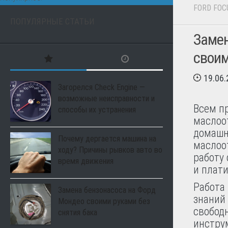
FORD FOC
ПОПУЛЯРНЫЕ СТАТЬИ
Замен
свои
19.06
Загорелся Check Engine —
возможные неисправности и
Всем п
способы их устранения
маслоот
домашн
Почему дергается машина на
маслоо
ходу? Причины рывков авто во
работу
время движения
и плат
Работа
Замена бензонасоса на Форд
знаний 
Мондео своими руками без
свобод
снятия бака
инструм