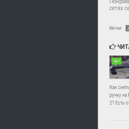
Понрави
сетях с
Метки:
ЧИТ
0
Как снят
ручку на 
2? Есть о