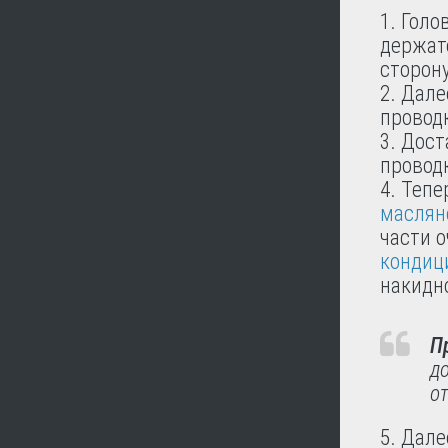
Голов
держат
сторону
Дале
провод
Дост
проводк
Тепе
маслян
части 
кондиц
накидно
П
до
о
Дале