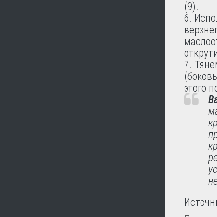
(9).
Испо
верхне
маслоо
открут
Тяне
(боковы
этого 
В
м
к
пр
к
р
у
н
Источни