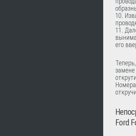
провод
образн
Изв
провод
Дал
вынима
его вве
Теперь,
замене
открути
Номера
откруч
Непос
Ford F