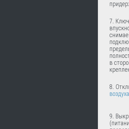
придер
Ключ
впускн
снимаем
подклю
предел
полност
в сторо
крепле
Откл
воздух
Выкр
(питан