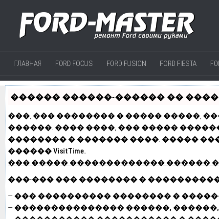
ГЛАВНАЯ
FORD FOCUS
FORD FUSION
FORD FIESTA
FO
������ ������-������ �� ������
���, ��� �������� � ����� �����, �
������. ���� ����, ��� ����� �����
�������� � ������� ����. ����� ��
������ VisitTime.
��� ����� �������������
������ 
���-��� ��� �������� � ���������
—
��� ���������� �������� � ������
—
��������������� ������, ������,