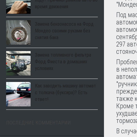
"Мондео
время движения
Под ма
автомо
Замена бензонасоса на Форд
автомо
Мондео своими руками без
сентябр
снятия бака
297 ав
стояно
Замена топливного фильтра
Пробле
Форд Фиеста в домашних
условиях
в непо
автома
"ручник
Как заводить машину автомат
прежде
с толкача (буксира)? Есть
также 
ответ!
Кроме т
ухудшае
тормоз
ПОСЛЕДНИЕ КОММЕНТАРИИ
В случ