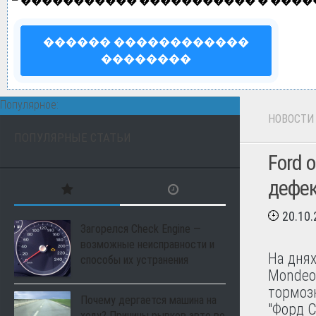
—
����������� ����������� � ����
������ ������������
��������
Популярное:
НОВОСТИ
ПОПУЛЯРНЫЕ СТАТЬИ
Ford 
дефек
20.10
Загорелся Check Engine —
возможные неисправности и
На днях
способы их устранения
Mondeo
тормозн
Почему дергается машина на
"Форд 
ходу? Причины рывков авто во