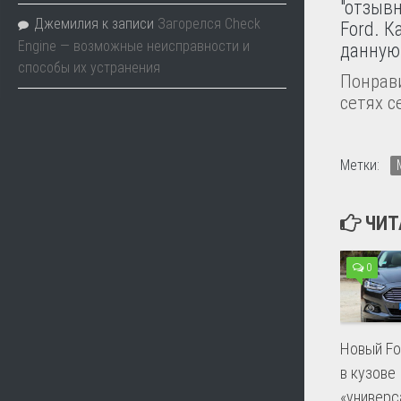
"отзыв
Джемилия
к записи
Загорелся Check
Ford. 
Engine — возможные неисправности и
данную
способы их устранения
Понрави
сетях с
Метки:
ЧИТ
0
Новый Fo
в кузове
«универс