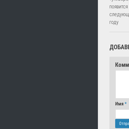
появится
следующ
году
ДОБАВ
Комм
Имя
*