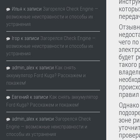
инструк
которых
Илья
к записи
Загорелся Check Engine —
переда
возможные неисправности и способы их
устранения
Отзывн
недост
Ігор
к записи
Загорелся Check Engine —
чего п
возможные неисправности и способы их
электр
устранения
будет р
такого
admin_alex
к записи
Как снять
владел
аккумулятор Ford Kuga? Расскажем и
необход
покажем!
происх
правил
Евгений
к записи
Как снять аккумулятор
Однако
Ford Kuga? Расскажем и покажем!
подозре
admin_alex
к записи
Загорелся Check
зоне ри
Engine — возможные неисправности и
уточни
способы их устранения
провери