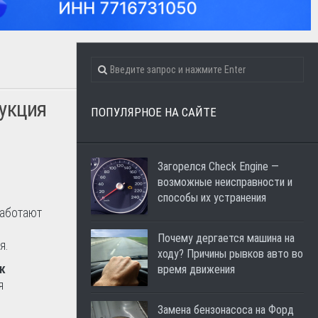
рукция
ПОПУЛЯРНОЕ НА САЙТЕ
Загорелся Check Engine —
возможные неисправности и
способы их устранения
работают
Почему дергается машина на
я.
ходу? Причины рывков авто во
к
время движения
я
Замена бензонасоса на Форд