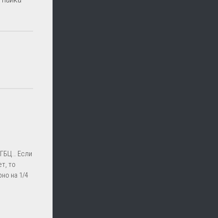
 ГБЦ… Если
т, то
но на 1/4