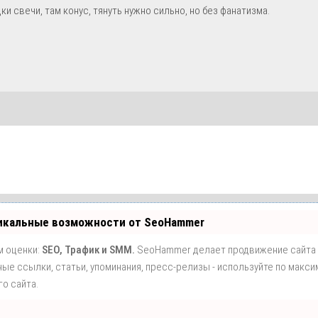
ки свечи, там конус, тянуть нужно сильно, но без фанатизма.
никальные возможности от SeoHammer
м оценки:
SEO, Трафик и SMM.
SeoHammer делает продвижение сайта
ые ссылки, статьи, упоминания, пресс-релизы - используйте по макси
о сайта.