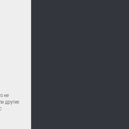
о не
ли другие
с