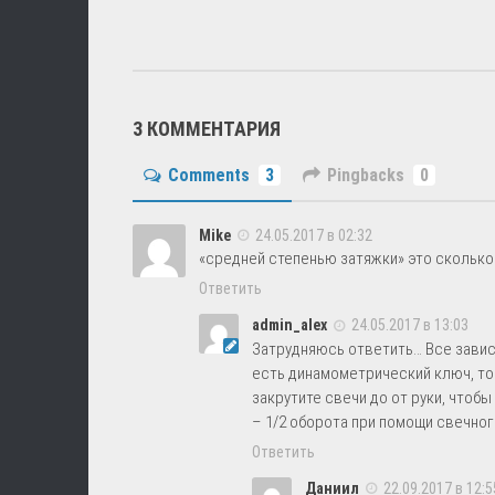
3 КОММЕНТАРИЯ
Comments
3
Pingbacks
0
Mike
24.05.2017 в 02:32
«средней степенью затяжки» это сколько
Ответить
admin_alex
24.05.2017 в 13:03
Затрудняюсь ответить… Все зависи
есть динамометрический ключ, то 
закрутите свечи до от руки, чтоб
– 1/2 оборота при помощи свечног
Ответить
Даниил
22.09.2017 в 12:5