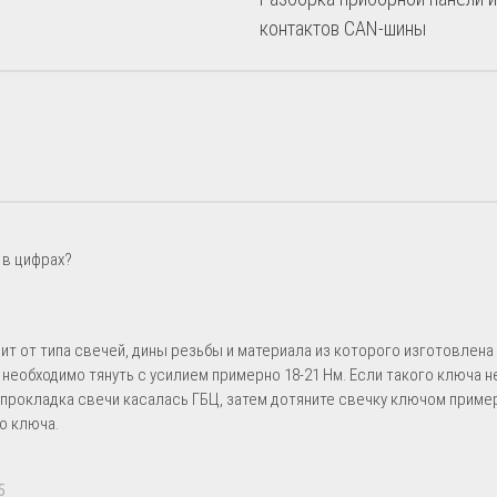
контактов CAN-шины
 в цифрах?
т от типа свечей, дины резьбы и материала из которого изготовлена
необходимо тянуть с усилием примерно 18-21 Нм. Если такого ключа не
ы прокладка свечи касалась ГБЦ, затем дотяните свечку ключом пример
о ключа.
5