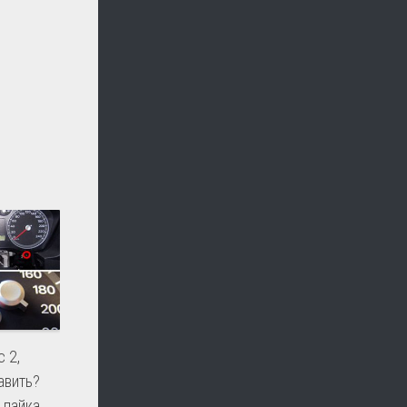
 2,
авить?
 пайка