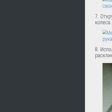
7. Откр
колеса.
8. Испо
расклин