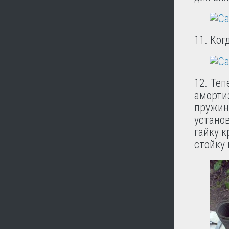
11. Ког
12. Теп
амортиз
пружи
установ
гайку 
стойку