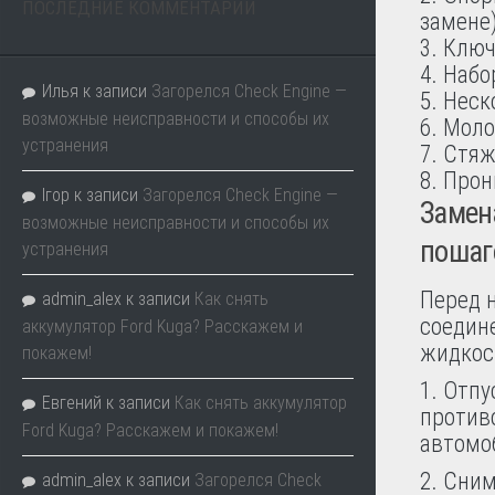
ПОСЛЕДНИЕ КОММЕНТАРИИ
замене)
Ключи
Набо
Илья
к записи
Загорелся Check Engine —
Неск
возможные неисправности и способы их
Моло
устранения
Стяж
Прон
Ігор
к записи
Загорелся Check Engine —
Замен
возможные неисправности и способы их
пошаг
устранения
Перед 
admin_alex
к записи
Как снять
соедин
аккумулятор Ford Kuga? Расскажем и
жидкос
покажем!
1. Отпу
Евгений
к записи
Как снять аккумулятор
против
Ford Kuga? Расскажем и покажем!
автомо
2. Сним
admin_alex
к записи
Загорелся Check