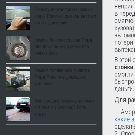
неприят
Почему дергается машина на
в перед
ходу? Причины рывков авто во
смягче
время движения
кузова)
автомо
Замена бензонасоса на Форд
потери
Мондео своими руками без
вытека
снятия бака
В этой 
стойки
Замена топливного фильтра
смогли
Форд Фиеста в домашних
быстро
условиях
деньги.
Для ра
Как заводить машину автомат
с толкача (буксира)? Есть
Амор
ответ!
какие 
сделат
Опор