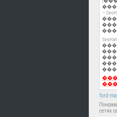
(��
���
— Se
���
���
���
Seo
��
���
���
���
���
��
��
ford-ma
Понрави
сетях с