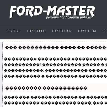
ГЛАВНАЯ
FORD FOCUS
FORD FUSION
FORD FIESTA
FO
��� ���������� ���� �� �����
�� ������� ��� ������ ���������� 
����������? ����������� ����� � �
�����������, ������������ �� ��
��� ������� � ��������� ��������
��������� �����������
���� ��� ������ ������� �� �����
���������� ����������
����
, ���