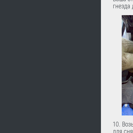
гнезда
10. Во
для сня