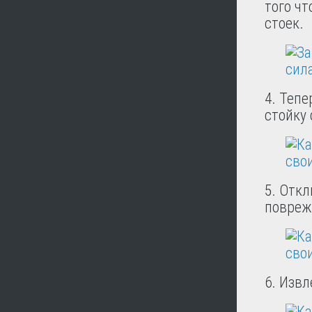
того ч
стоек.
4. Теп
стойку 
5. Откл
повреж
6. Извл