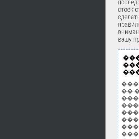
послед
стоек с
сделат
правил
вниман
вашу п
��
��
���
���
�� 
����
���
���
���
���
���