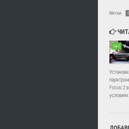
Метки:
ЧИТ
0
Установк
парктрон
Focus 2 
условиях
ДОБАВ