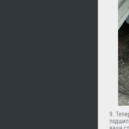
9. Тепе
подшипн
ваша с