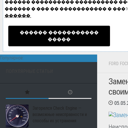
������ ���������� ���������� ��� 
������ � ��� �� ����������� � ���10
������.
������ �����������
�����
Популярное:
FORD FOC
ПОПУЛЯРНЫЕ СТАТЬИ
Замен
свои
05.05
Загорелся Check Engine —
возможные неисправности и
способы их устранения
Неиспр