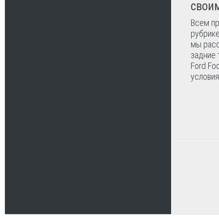
свои
Всем пр
рубрик
мы расс
задние 
Ford Fo
условия