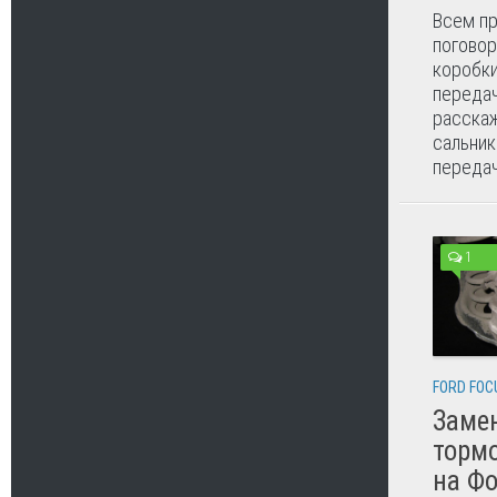
Всем пр
поговор
коробк
передач
расскаж
сальник
передач
1
FORD FOC
Заме
торм
на Фо