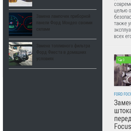
совреме
целью 
Замена лампочек приборной
безопас
панели Форд Мондео своими
также у
силами
эксплуа
всех его
Замена топливного фильтра
Форд Фиеста в домашних
условиях
0
FORD FOC
Заме
шток
перед
Focus