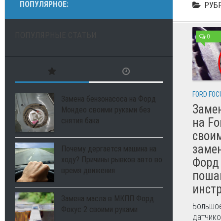
ПОПУЛЯРНОЕ:
РУБ
ПОПУЛЯРНЫЕ СТАТЬИ
0
FORD FOC
Замена бензонасоса на Форд
Заме
Мондео своими руками без
на Fo
снятия бака
своим
заме
Почему дергается машина на
ходу? Причины рывков авто во
Форд 
время движения
поша
инст
Замена масла в МКПП Форд
Большое
Фокус 2 своими руками
датчико