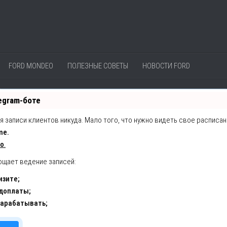
FORD MONDEO
ПОЛЕЗНЫЕ СОВЕТЫ
НОВОСТИ FORD
egram-боте
ия записи клиентов никуда. Мало того, что нужно видеть свое расписа
me.
но
.
ощает ведение записей:
изите;
едоплаты;
зарабатывать;