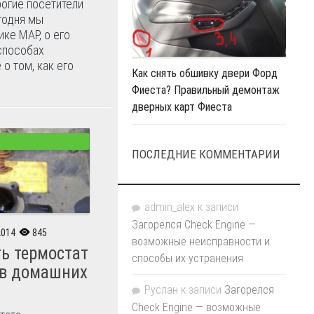
огие посетители
егодня мы
ике MAP, о его
способах
 о том, как его
Как снять обшивку двери Форд
Фиеста? Правильный демонтаж
дверных карт Фиеста
ПОСЛЕДНИЕ КОММЕНТАРИИ
admin_alex
к записи
Загорелся Check Engine —
2014
845
возможные неисправности и
ь термостат
способы их устранения
 в домашних
Руслан
к записи
Загорелся
Check Engine — возможные