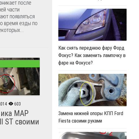
зникает после
ней части
ают появляться
во время езды по
екоторых...
Как снять переднюю фару Форд
Фокус? Как заменить лампочку в
фаре на Фокусе?
2014
603
чика MAP
Замена нижней опоры КПП Ford
II ST своими
Fiesta своими руками