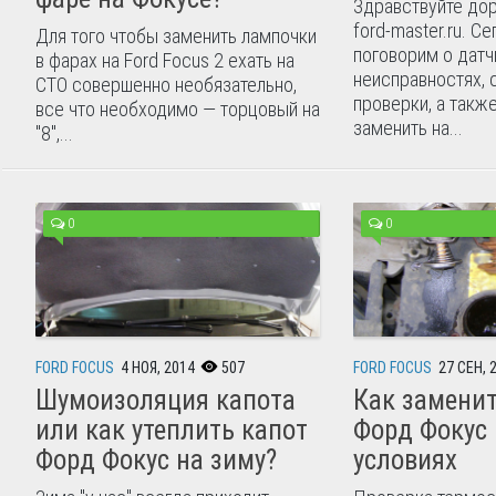
Здравствуйте дор
ford-master.ru. С
Для того чтобы заменить лампочки
поговорим о датч
в фарах на Ford Focus 2 ехать на
неисправностях, 
СТО совершенно необязательно,
проверки, а также
все что необходимо — торцовый на
заменить на...
"8",...
0
0
FORD FOCUS
4 НОЯ, 2014
507
FORD FOCUS
27 СЕН, 
Шумоизоляция капота
Как заменит
или как утеплить капот
Форд Фокус
Форд Фокус на зиму?
условиях