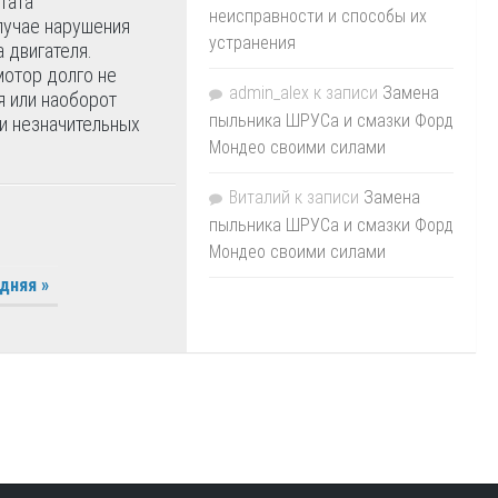
тата
неисправности и способы их
лучае нарушения
устранения
 двигателя.
мотор долго не
admin_alex
к записи
Замена
я или наоборот
пыльника ШРУСа и смазки Форд
и незначительных
Мондео своими силами
Виталий
к записи
Замена
пыльника ШРУСа и смазки Форд
Мондео своими силами
дняя »