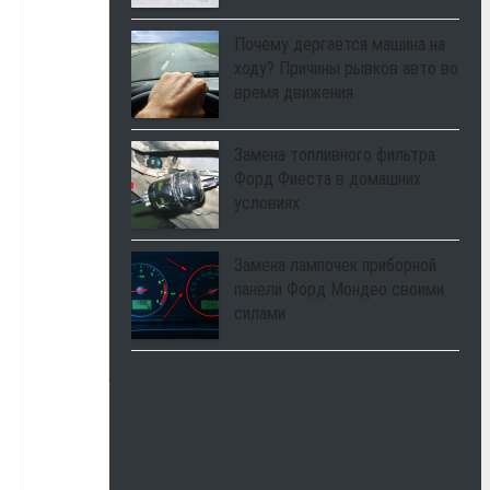
Почему дергается машина на
ходу? Причины рывков авто во
время движения
Замена топливного фильтра
Форд Фиеста в домашних
условиях
Замена лампочек приборной
панели Форд Мондео своими
силами