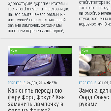
стабилизатора во
Здравствуйте дорогие читатели и
того, как в перед
гости ford-master.ru. На страницах
автомобиля начин
нашего сайта немало различных
стуки, особенно 
инструкций по самостоятельной
неровностям. В н
замене лампочек, сегодня мы
пополним перечень еще одной,...
0
0
FORD FOCUS
24 ДЕК, 2014
678
FORD FOCUS
30 НОЯ, 
Как снять переднюю
Замена дат
фару Форд Фокус? Как
Форд Фокус 
заменить лампочку в
руками
фаре на Фокусе?