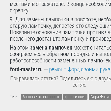
местами в отражателе. В конце необходим
скрепку.
9. Для замены лампочки в повороте, необ
старую лампочку, делается это следующи
Поверните основание лампочки против ча
после чего достаньте лампочку и произвед
На этом
замена лампочек
может считатьс
собираем все в обратном порядке и выпо
работоспособности замененных лампочек
ford-master.ru
—
ремонт Форд своими рук
Понравилась статья? Поделитесь ею с друзь
сетях:
Теги:
бортовая электросеть
фары и свет
Форд Фокус