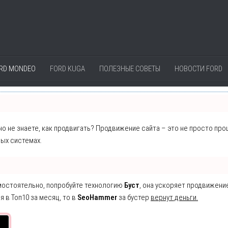
RD MONDEO
FORD KUGA
ПОЛЕЗНЫЕ СОВЕТЫ
НОВОСТИ FORD
 но не знаете, как продвигать? Продвижение сайта – это не просто пр
ых системах.
амостоятельно, попробуйте технологию
Буст
, она ускоряет продвижени
я в Топ10 за месяц, то в
SeoHammer
за бустер
вернут деньги.