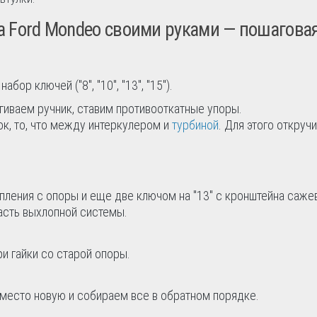
 Ford Mondeo своими руками — пошагова
ор ключей ("8", "10", "13", "15").
гиваем ручник, ставим противооткатные упоры.
к, то, что между интеркулером и
турбиной
. Для этого откруч
епления с опоры и еще две ключом на "13" с кронштейна саже
сть выхлопной системы.
ри гайки со старой опоры.
место новую и собираем все в обратном порядке.