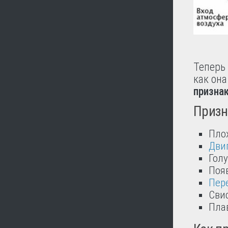
Теперь 
как он
призна
Призн
Пло
Дви
Гол
Появ
Пер
Свис
Пла