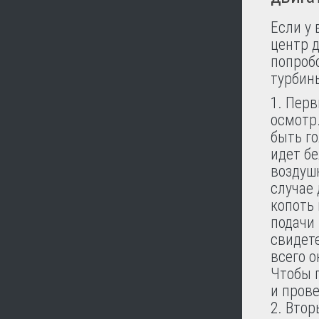
Если у
центр 
попроб
турбин
Перв
осмотр
быть г
идет б
воздуш
случае 
копоть 
подачи
свидете
всего о
Чтобы 
и прове
Втор