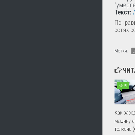
"умерла
Текст:
Понрави
сетях с
Метки:
ЧИТ
10
Как заво
машину а
толкача 