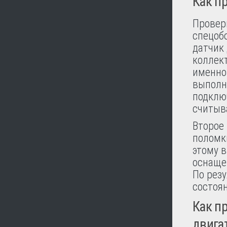
Как п
Провер
спецоб
датчик 
коллект
именно 
выполн
подклю
считыв
Второе
поломк
этому 
оснаще
По рез
состоя
Как п
двига