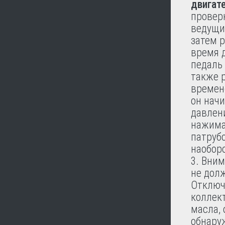
двигат
провер
ведущи
затем 
время д
педаль 
также 
времен
он начи
давлени
нажимая
патрубо
наоборо
Вним
не долж
Отключ
коллект
масла,
обнару