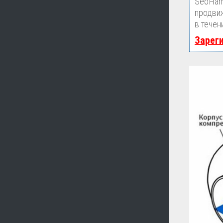
SeoHam
продвиж
в течен
Зарег