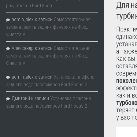
Для на
раздатке на Ford Kuga
турбин
admin_alex
к записи
Самостоятельная
замена ламп в задних фонарях на Форд
Практи
Фиеста VI
одинак
устана
Александр
к записи
Самостоятельная
а также
замена ламп в задних фонарях на Форд
Как вы 
Фиеста VI
оставля
соврем
admin_alex
к записи
Установка плафона
поколе
заднего ряда пассажиров Ford Focus 2
эффект
как и в
Дмитрий
к записи
Установка плафона
турбок
заднего ряда пассажиров Ford Focus 2
теряет
у вас п