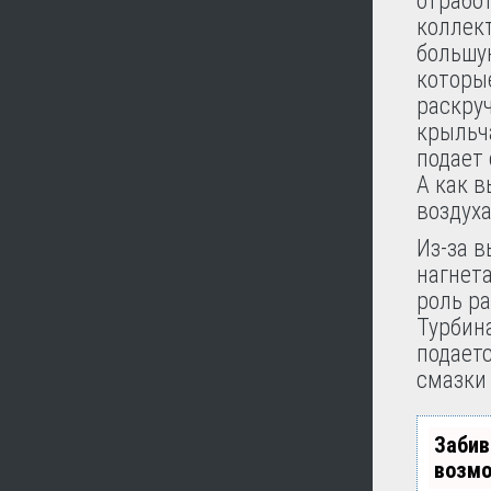
отрабо
коллек
большу
которы
раскру
крыльча
подает
А как в
воздуха
Из-за в
нагнета
роль р
Турбина
подаетс
смазки
Забив
возмо