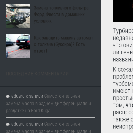
Замена топливного фильтра
Форд Фиеста в домашних
условиях
Турбир
недавно
Как заводить машину автомат
что они
с толкача (буксира)? Есть
ответ!
лишенн
назван
К сожа
ПОСЛЕДНИЕ КОММЕНТАРИИ
проблем
турбом
имеют 
eduard
к записи
Самостоятельная
простые
замена масла в заднем дифференциале и
том,
чт
раздатке на Ford Kuga
распро
также о
eduard
к записи
Самостоятельная
неиспр
замена масла в заднем дифференциале и