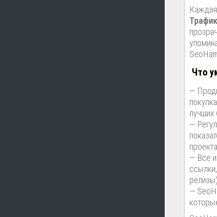
Каждая 
Трафик
прозрач
упомина
SeoHam
Что у
— Продв
покупка
лучших
— Регул
показат
проекта
— Все 
ссылки,
релизы)
— SeoHa
которые