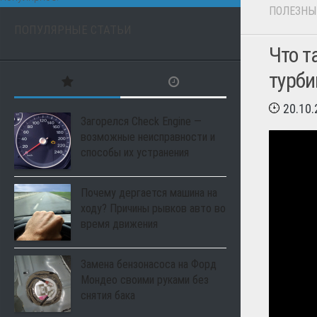
ПОЛЕЗНЫ
ПОПУЛЯРНЫЕ СТАТЬИ
Что т
турби
20.10
Загорелся Check Engine —
возможные неисправности и
способы их устранения
Почему дергается машина на
ходу? Причины рывков авто во
время движения
Замена бензонасоса на Форд
Мондео своими руками без
снятия бака