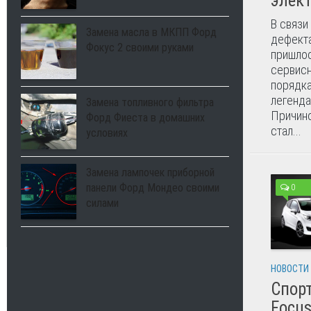
элек
В связи
Замена масла в МКПП Форд
дефекта
Фокус 2 своими руками
пришлос
сервис
порядка
легенда
Замена топливного фильтра
Причино
Форд Фиеста в домашних
стал...
условиях
Замена лампочек приборной
панели Форд Мондео своими
0
силами
НОВОСТИ
Спорт
Focus