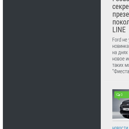
секре
презе
покол
LINE
Ford не
новинка
на днях
новое и
таких м
"Фиеста"
0
НОВОСТИ