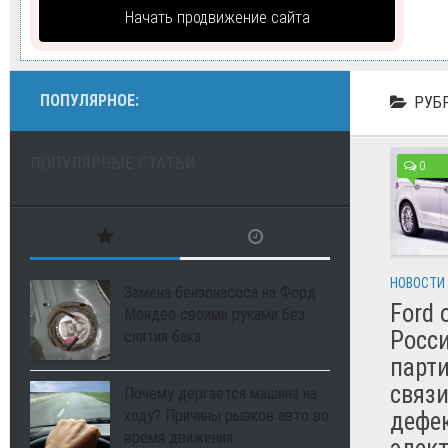
Начать продвижение сайта
ПОПУЛЯРНОЕ:
РУБ
ПОПУЛЯРНЫЕ СТАТЬИ
0
НОВОСТИ
Замена бензонасоса на Форд
Ford 
Мондео своими руками без
Росс
снятия бака
парт
связи
Почему дергается машина на
ходу? Причины рывков авто во
дефе
время движения