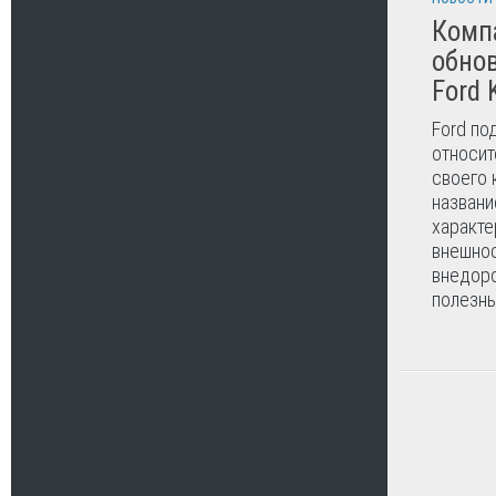
Комп
обно
Ford 
Ford по
относит
своего 
названи
характе
внешнос
внедоро
полезны