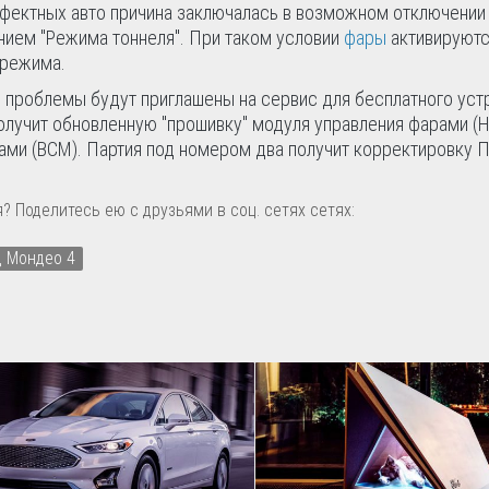
ефектных авто причина заключалась в возможном отключении
нием "Режима тоннеля". При таком условии
фары
активируют
 режима.
 проблемы будут приглашены на сервис для бесплатного уст
олучит обновленную "прошивку" модуля управления фарами (H
ами (BCM). Партия под номером два получит корректировку 
? Поделитесь ею с друзьями в соц. сетях сетях:
 Мондео 4