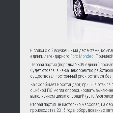
В связи с обнаруженными дефектами, компан
единиц легендарного
Ford Mondeo
. Причино
Первая партия (порядка 2309 единиц) произ
будет отозвана из-за некорректно работающ
существовал постоянный риск остаться без 
Как сообщает Росстандарт, причина отзыва па
ошибкой ПО могла спровоцировать выключен
выполнением цикла операций (выкл/вкл зажиг
Вторая партия не настолько массовая, на с
производства 2015 года, оборудованных авт