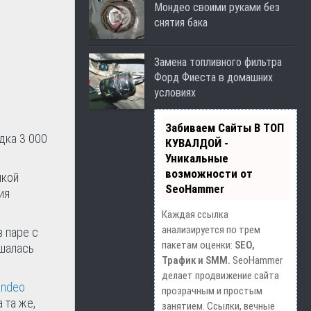
Мондео своими руками без
снятия бака
Замена топливного фильтра
Форд Фиеста в домашних
условиях
Забиваем Сайты В ТОП
дка 3 000
КУВАЛДОЙ -
Уникальные
возможности от
икой
SeoHammer
ия
Каждая ссылка
анализируется по трем
в паре с
пакетам оценки:
SEO,
ешалась
Трафик и SMM.
SeoHammer
делает продвижение сайта
ndeo
прозрачным и простым
 та же,
занятием. Ссылки, вечные