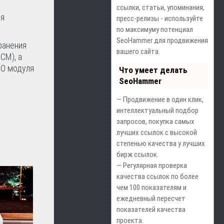
ссылки, статьи, упоминания,
ся
пресс-релизы - используйте
по максимуму потенциал
SeoHammer для продвижения
ранения
вашего сайта.
CM), а
ПО модуля
Что умеет делать
SeoHammer
— Продвижение в один клик,
интеллектуальный подбор
запросов, покупка самых
лучших ссылок с высокой
степенью качества у лучших
бирж ссылок.
— Регулярная проверка
качества ссылок по более
чем 100 показателям и
ежедневный пересчет
показателей качества
проекта.