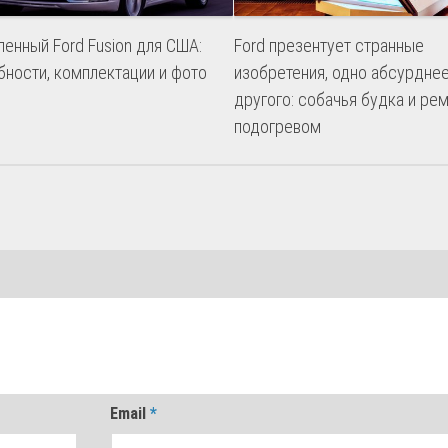
енный Ford Fusion для США:
Ford презентует странные
бности, комплектации и фото
изобретения, одно абсурдне
другого: собачья будка и ре
подогревом
Email
*