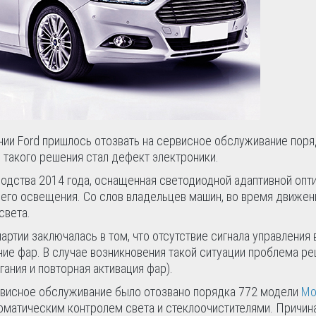
ии Ford пришлось отозвать на сервисное обслуживание поря
й такого решения стал дефект электроники.
водства 2014 года, оснащенная светодиодной адаптивной опт
его освещения. Со слов владельцев машин, во время движен
света.
ртии заключалась в том, что отсутствие сигнала управления 
ие фар. В случае возникновения такой ситуации проблема р
ания и повторная активация фар).
ервисное обслуживание было отозвано порядка 772 модели
Mo
оматическим контролем света и стеклоочистителями. Причина