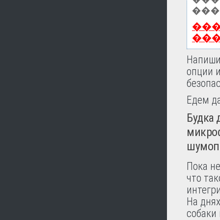
���
��
��
Напишит
опции 
безопас
Едем да
Будка 
микроф
шумоп
Пока н
что так
интегри
На днях
собаки 