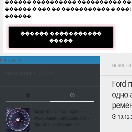
������ ���������� ���������� ��� 
������ � ��� �� ����������� � ���10
������.
������ �����������
�����
Популярное:
НОВОСТИ
ПОПУЛЯРНЫЕ СТАТЬИ
Ford 
одно 
ремен
Загорелся Check Engine —
19.12
возможные неисправности и
способы их устранения