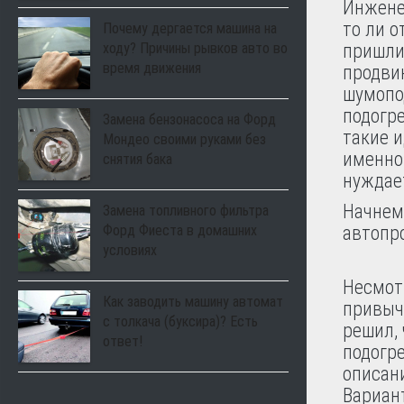
Инженер
то ли о
Почему дергается машина на
ходу? Причины рывков авто во
пришли
время движения
продви
шумопо
подогре
Замена бензонасоса на Форд
такие и
Мондео своими руками без
именно 
снятия бака
нуждает
Начнем
Замена топливного фильтра
Форд Фиеста в домашних
автопро
условиях
Несмотр
Как заводить машину автомат
привычн
с толкача (буксира)? Есть
решил,
ответ!
подогре
описани
Вариан