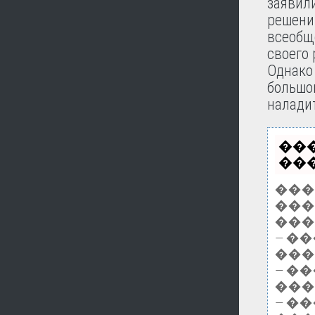
заявили
решени
всеобще
своего 
Однако 
большог
налади
��
���
���
����
����
— �
���
— �
���
— �