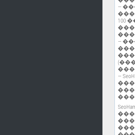
— �
���
100
���
���
— �
���
���
(��
���
— Se
���
���
���
Seo
��
���
���
���