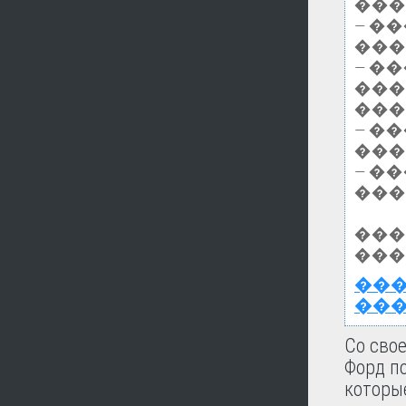
���
— �
���
— �
���
���
— �
���
— �
���
���
���
��
��
Со сво
Форд п
которы