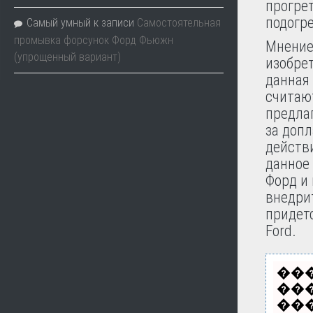
прогрет
подогр
Самый умный
к записи
Самостоятельная
промывка форсунок Форд Фьюжн
Мнение
(упрощенный вариант)
изобре
данная 
считают
предла
за допл
действи
данное 
Форд и 
внедри
придет
Ford.
��
��
���