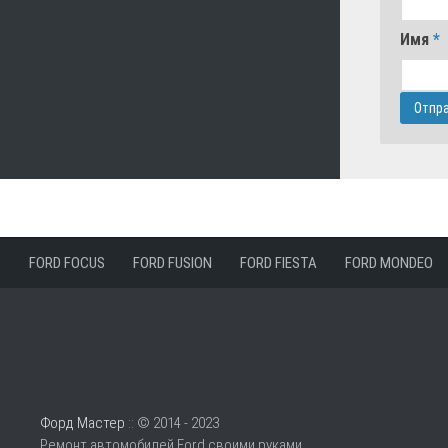
Имя
*
FORD FOCUS
FORD FUSION
FORD FIESTA
FORD MONDEO
Форд Мастер
:: © 2014 - 2023
Ремонт автомобилей Ford своими руками.