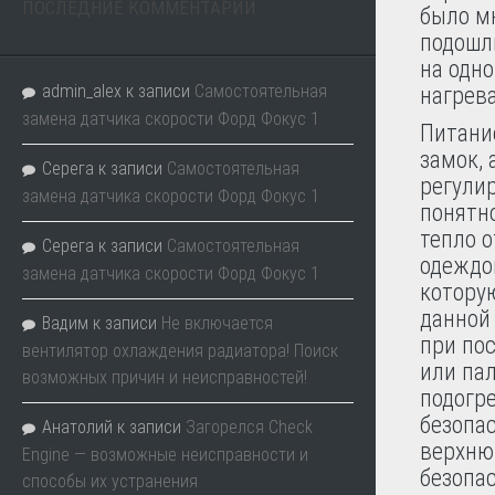
ПОСЛЕДНИЕ КОММЕНТАРИИ
было мн
подошл
на одно
admin_alex
к записи
Самостоятельная
нагрев
замена датчика скорости Форд Фокус 1
Питани
замок,
Серега
к записи
Самостоятельная
регулир
замена датчика скорости Форд Фокус 1
понятн
тепло о
Серега
к записи
Самостоятельная
одеждой
замена датчика скорости Форд Фокус 1
которую
данной
Вадим
к записи
Не включается
при пос
вентилятор охлаждения радиатора! Поиск
или пал
возможных причин и неисправностей!
подогр
безопас
Анатолий
к записи
Загорелся Check
верхню
Engine — возможные неисправности и
безопас
способы их устранения