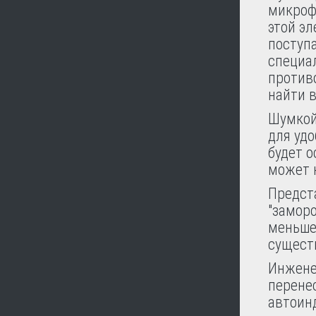
микроф
этой э
поступа
специа
против
найти в
Шумкой
для удо
будет 
может н
Предст
"заморо
меньше 
сущест
Инжене
перене
автоин