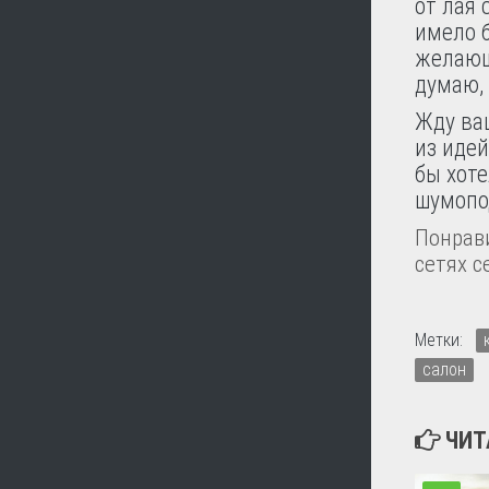
от лая 
имело б
желающ
думаю,
Жду ва
из идей
бы хоте
шумопо
Понрави
сетях с
Метки:
салон
ЧИТ