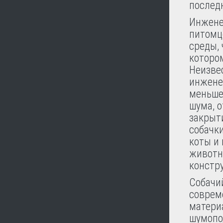
послед
Инжене
питомц
среды, 
котором
Неизве
инжене
меньше
шума, о
закрыт
собачк
коты и
животн
констру
Собачий
соврем
матери
шумопо