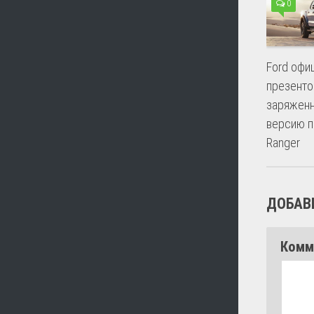
0
Ford офи
презенто
заряжен
версию п
Ranger
ДОБАВ
Комм