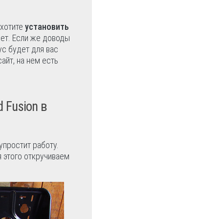
 хотите
установить
жет. Если же доводы
ус будет для вас
айт, на нем есть
 Fusion в
простит работу.
 этого откручиваем