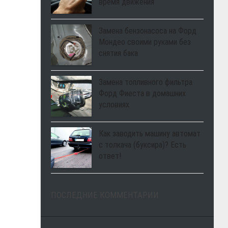
время движения
Замена бензонасоса на Форд
Мондео своими руками без
снятия бака
Замена топливного фильтра
Форд Фиеста в домашних
условиях
Как заводить машину автомат
с толкача (буксира)? Есть
ответ!
ПОСЛЕДНИЕ КОММЕНТАРИИ