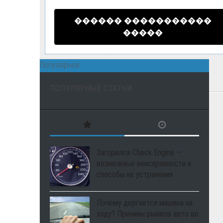
������ �����������
�����
Популярное:
ПОПУЛЯРНЫЕ СТАТЬИ
Загорелся Check Engine —
возможные неисправности и
способы их устранения
Почему дергается машина на
ходу? Причины рывков авто во