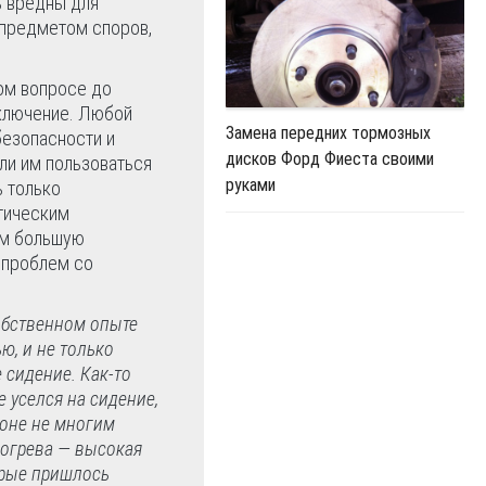
ь вредны для
 предметом споров,
том вопросе до
аключение. Любой
Замена передних тормозных
безопасности и
дисков Форд Фиеста своими
ли им пользоваться
руками
ь только
тическим
ом большую
 проблем со
собственном опыте
ю, и не только
 сидение. Как-то
 уселся на сидение,
алоне не многим
рогрева — высокая
орые пришлось