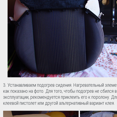
Устанавливаем подогрев сидения. Нагревательный элеме
как показано на фото. Для того, чтобы подогрев не сбился 
эксплуатации, рекомендуется приклеить его к поролону. Дл
клеевой пистолет или другой альтернативный вариант клея.