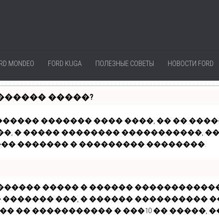
RD MONDEO
FORD KUGA
ПОЛЕЗНЫЕ СОВЕТЫ
НОВОСТИ FORD
������ �����?
����� ������� ���� ����, �� �� ���
��, � ����� �������� �����������, 
�� ������� � ��������� ��������.
 ������ ����� � ������ ����������
������� ���, � ������ ���������� �
�� �� ����������� � ���10 �� �����, �