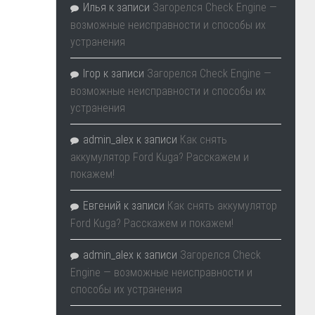
Илья
к записи
Загорелся Check Engine —
возможные неисправности и способы их
устранения
Ігор
к записи
Загорелся Check Engine —
возможные неисправности и способы их
устранения
admin_alex
к записи
Как снять
аккумулятор Ford Kuga? Расскажем и
покажем!
Евгений
к записи
Как снять аккумулятор
Ford Kuga? Расскажем и покажем!
admin_alex
к записи
Загорелся Check
Engine — возможные неисправности и
способы их устранения