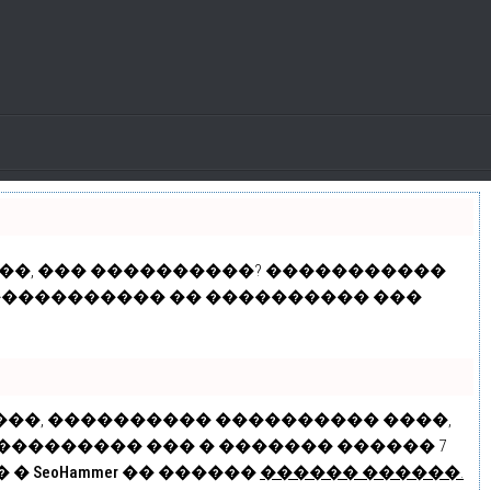
���, ��� ����������? �����������
������������ �� ���������� ���
����, ���������� ����������
����
,
��������� ��� � ������� ������ 7
� �
SeoHammer
�� ������
������ ������.