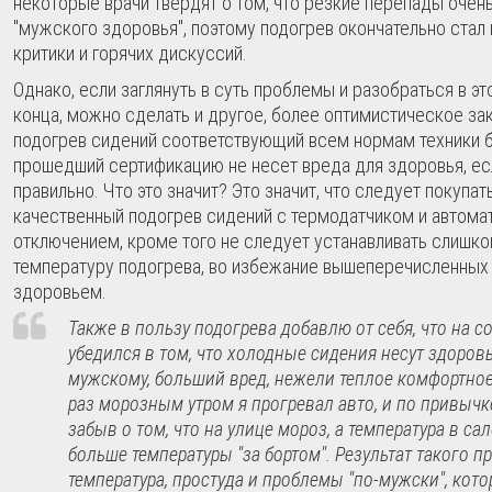
некоторые врачи твердят о том, что резкие перепады очен
"мужского здоровья", поэтому подогрев окончательно стал
критики и горячих дискуссий.
Однако, если заглянуть в суть проблемы и разобраться в э
конца, можно сделать и другое, более оптимистическое з
подогрев сидений соответствующий всем нормам техники 
прошедший сертификацию не несет вреда для здоровья, ес
правильно. Что это значит? Это значит, что следует покупат
качественный подогрев сидений с термодатчиком и автома
отключением, кроме того не следует устанавливать слишк
температуру подогрева, во избежание вышеперечисленных
здоровьем.
Также в пользу подогрева добавлю от себя, что на 
убедился в том, что холодные сидения несут здоровь
мужскому, больший вред, нежели теплое комфортное
раз морозным утром я прогревал авто, и по привычке
забыв о том, что на улице мороз, а температура в с
больше температуры "за бортом". Результат такого п
температура, простуда и проблемы "по-мужски", кот