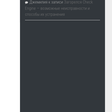
Джемилия
к записи
Загорелся Check
Engine — возможные неисправности и
способы их устранения