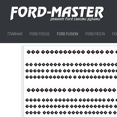
ГЛАВНАЯ
FORD FOCUS
FORD FUSION
FORD FIESTA
FO
��� ���������� ���� �� 
�� ������� ��� ������ �����
����� � ��� �� ������ �����
������������ � ��������� �
��������� �����������
���� ��� ������ ������� ��
��� �������� ����������� � 
����. ���� �� ���� ������ � �