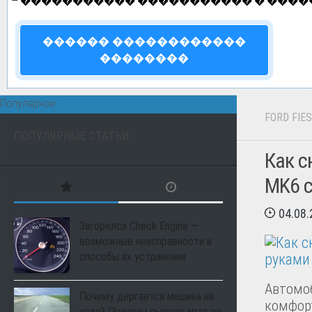
—
����������� ����������� � ����
������ ������������
��������
Популярное:
FORD FIE
ПОПУЛЯРНЫЕ СТАТЬИ
Как с
MK6 
04.08
Загорелся Check Engine —
возможные неисправности и
способы их устранения
Автомоб
Почему дергается машина на
комфорт
ходу? Причины рывков авто во