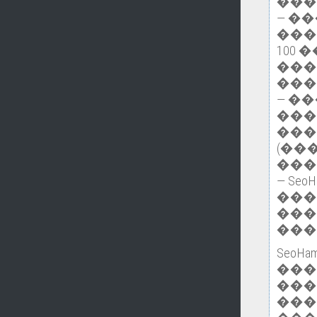
���
— �
���
100
���
���
— �
���
���
(��
���
— Se
���
���
���
Seo
��
���
���