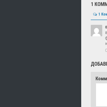
1 КОМ
1 Ко
О
ДОБАВ
Комм