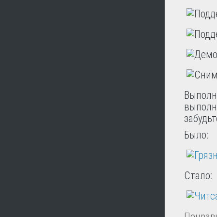
Выполня
выполн
забудьт
Было:
Стало:
Понрави