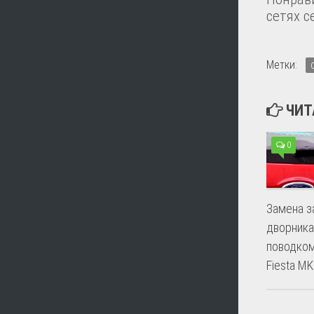
сетях с
Метки:
ЧИТ
0
Замена з
дворника
поводком
Fiesta MK