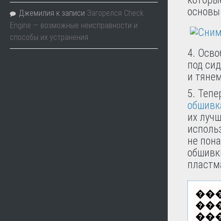
основы
Джемилия
к записи
Загорелся Check
Engine — возможные неисправности и
способы их устранения
4. Осв
под си
и тянем
5. Теп
обшивк
их луч
исполь
не пона
обшивк
пластм
��
��
���