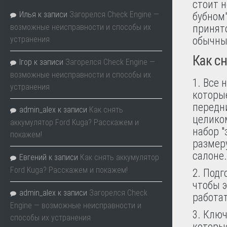
стоит н
Илья
к записи
Загорелся Check Engine —
бубном"
возможные неисправности и способы их
принят
устранения
обычны
Как с
Ігор
к записи
Загорелся Check Engine —
возможные неисправности и способы их
1. Все 
устранения
которые
передн
admin_alex
к записи
Как снять
целиком
аккумулятор Ford Kuga? Расскажем и
набор "
покажем!
размер
салоне.
Евгений
к записи
Как снять аккумулятор
Ford Kuga? Расскажем и покажем!
2. Подг
чтобы э
admin_alex
к записи
Загорелся Check
работат
Engine — возможные неисправности и
3. Ключ
способы их устранения
которы