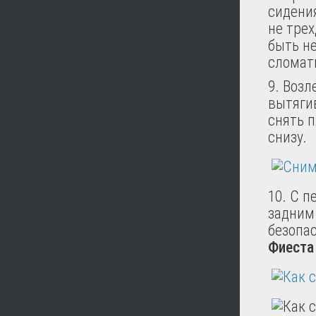
сидения
не тре
быть н
сломат
9. Воз
вытягив
снять 
снизу.
10. С 
задним
безопа
Фиеста