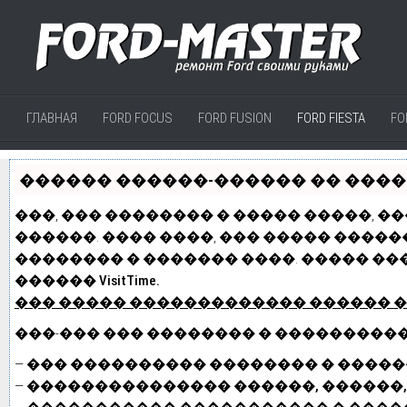
ГЛАВНАЯ
FORD FOCUS
FORD FUSION
FORD FIESTA
FO
������ ������-������ �� ������
���, ��� �������� � ����� �����, �
������. ���� ����, ��� ����� �����
�������� � ������� ����. ����� ��
������ VisitTime.
��� ����� �������������
������ 
���-��� ��� �������� � ���������
—
��� ���������� �������� � ������
—
��������������� ������, ������,