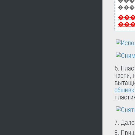
���
���
��
��
6. Пла
части, 
вытащи
обшивк
пласти
7. Дал
8. При