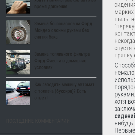
сидения
время движения
марких 
пыль, 
Замена бензонасоса на Форд
"переку
Мондео своими руками без
контакт
снятия бака
некогда
спустя 
Замена топливного фильтра
тряпку 
Форд Фиеста в домашних
Способ
условиях
немало
исполь
Как заводить машину автомат
порядо
с толкача (буксира)? Есть
руками
ответ!
хотя в
заключ
сидени
ПОСЛЕДНИЕ КОММЕНТАРИИ
нибудь 
Первые 