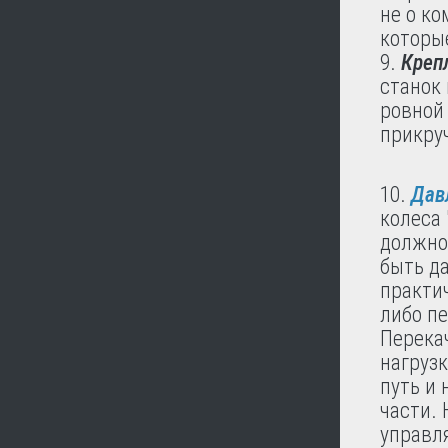
не о ко
которые
Креп
станок
ровной
прикруч
Дав
колеса 
должно 
быть да
практич
либо пе
Перека
нагрузк
путь и
части.
управл