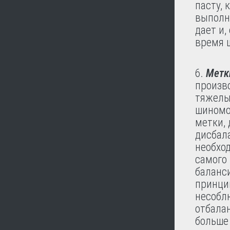
пасту,
выполн
дает и,
время 
Метк
произв
тяжелые
шиномо
метки,
дисбал
необхо
самого 
баланс
принцип
несобл
отбалан
больше 