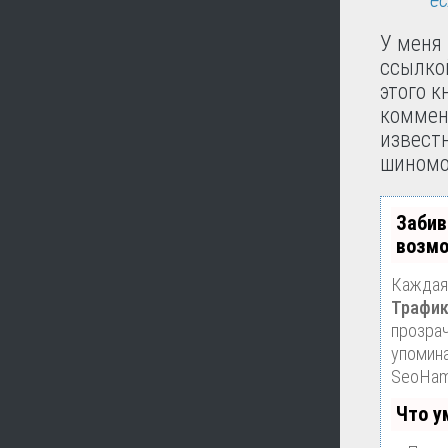
У меня 
ссылкой
этого 
коммен
извест
шиномо
Забив
возмо
Каждая 
Трафик
прозрач
упомина
SeoHam
Что у