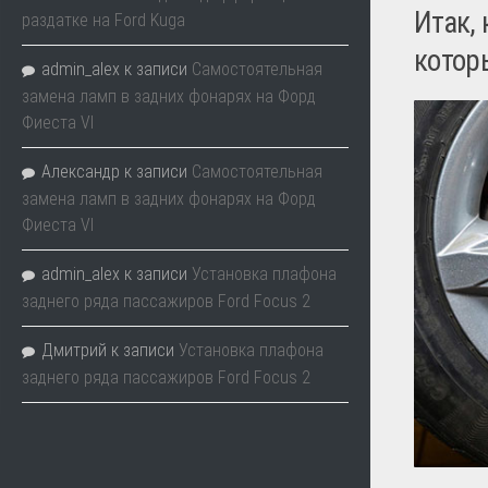
Итак,
раздатке на Ford Kuga
котор
admin_alex
к записи
Самостоятельная
замена ламп в задних фонарях на Форд
Фиеста VI
Александр
к записи
Самостоятельная
замена ламп в задних фонарях на Форд
Фиеста VI
admin_alex
к записи
Установка плафона
заднего ряда пассажиров Ford Focus 2
Дмитрий
к записи
Установка плафона
заднего ряда пассажиров Ford Focus 2