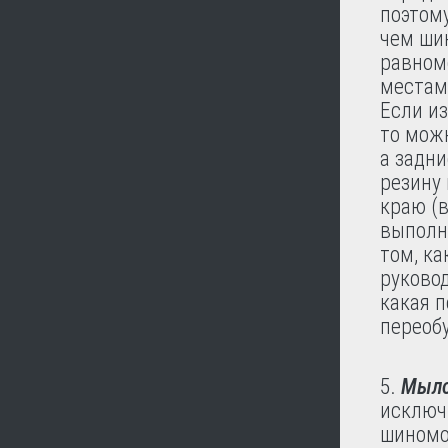
поэтом
чем ши
равном
местам
Если из
то можн
а задни
резину 
краю (
выполня
том, к
руково
какая п
переоб
Мыло
исключ
шиномо