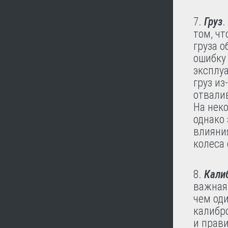
Груз
.
том, ч
груза о
ошибку 
эксплуа
груз из
отвалив
На нек
однако 
влияни
колеса 
Кали
важная
чем оди
калибро
и прави