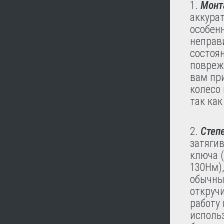
Монт
аккурат
особен
неправ
состоян
повреж
вам пр
колесо 
так как
Степ
затяги
ключа (
130Нм)
обычны
откруч
работу 
использ