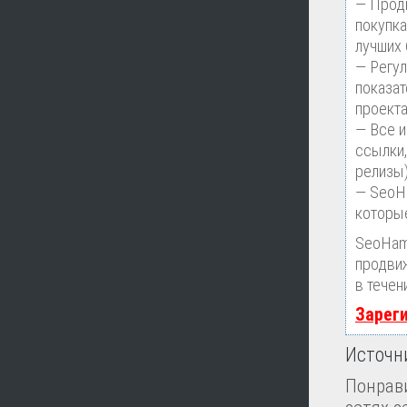
— Продв
покупка
лучших
— Регул
показат
проекта
— Все 
ссылки,
релизы)
— SeoHa
которые
SeoHam
продвиж
в течен
Зарег
Источн
Понрави