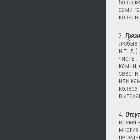
больша
сами г
колесн
Грязн
любые 
и т. д.
чисты.
камни, 
свести 
или ка
колеса
вытек
Отсу
время «
многих
передню