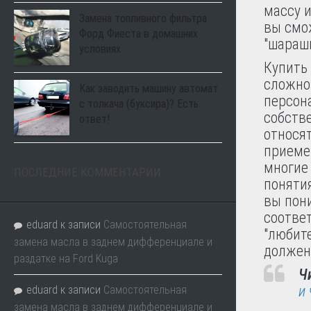
массу и
Замена топливного фильтра
вы смо
Форд Фиеста в домашних
"шараш
условиях
Купить
сложно
Как заводить машину автомат
персона
с толкача (буксира)? Есть
собстве
ответ!
относя
приеме 
многие
ПОСЛЕДНИЕ КОММЕНТАРИИ
понятия
вы пон
соотве
eduard
к записи
Самостоятельная
"любит
замена масла в заднем дифференциале и
должен
раздатке на Ford Kuga
Ч
и
eduard
к записи
Самостоятельная
замена масла в заднем дифференциале и