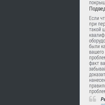
покрыш
Подвед
Если ч
при пе
такой 
квалиф
оборуд
были к
вашего
пробле
факт ва
забыва
доказа
нанесе
правиль
пробле
Р
ес