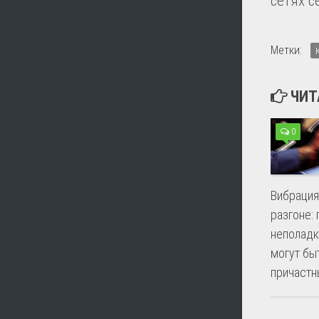
сетях с
Метки:
ЧИТ
0
Вибрация
разгоне: 
неполадк
могут бы
причастн