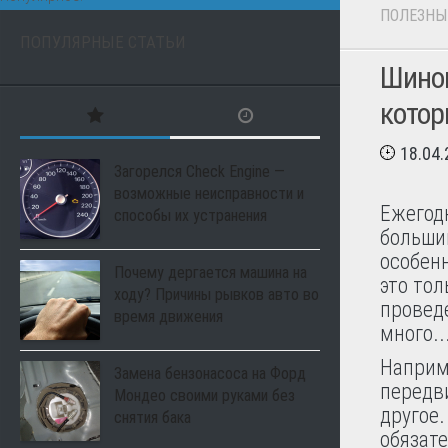
ПОЛЕЗНЫ
ПОПУЛЯРНЫЕ СТАТЬИ
Шином
котор
18.04
Загорелся Check Engine —
возможные неисправности и
Ежегод
способы их устранения
большин
особенн
Почему дергается машина на
это тол
ходу? Причины рывков авто во
провед
время движения
много..
Наприм
Замена бензонасоса на Форд
передв
Мондео своими руками без
другое
снятия бака
обязате