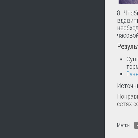
8. Что
вдавить
необхо
часовой
Резуль
Суп
тор
Руч
Источн
Понрави
сетях с
Метки: