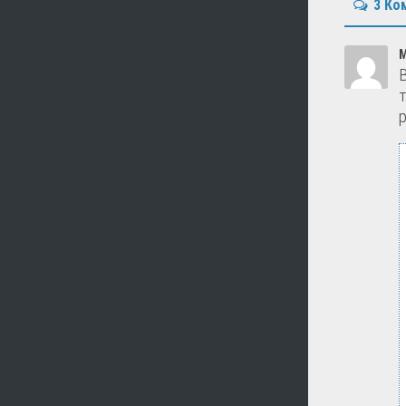
3 Ко
М