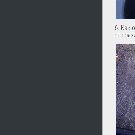
6. Как 
от гряз