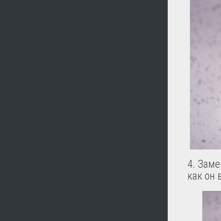
4. Заме
как он 