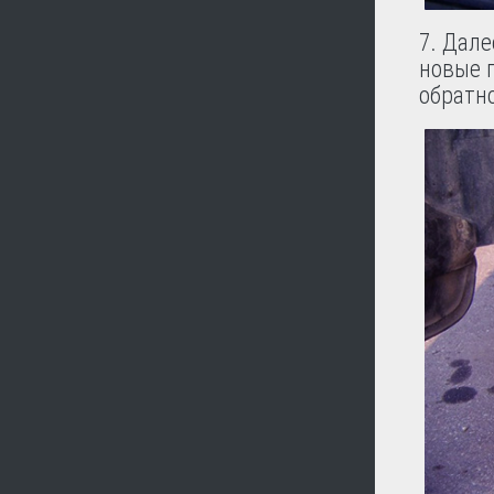
7. Дал
новые 
обратн