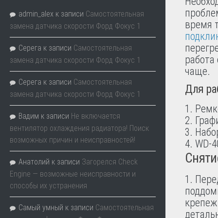
Необхо
пробле
admin_alex
к записи
Самостоятельная
время 
замена датчика скорости Форд Фокус 1
подкли
перегре
Серега
к записи
Самостоятельная
работа 
замена датчика скорости Форд Фокус 1
чаще.
Серега
к записи
Самостоятельная
Для ра
замена датчика скорости Форд Фокус 1
Ремк
Вадим
к записи
Не включается
Граф
вентилятор охлаждения радиатора! Поиск
Набо
возможных причин и неисправностей!
WD-4
Сняти
Анатолий
к записи
Загорелся Check
Engine — возможные неисправности и
1. Пере
способы их устранения
поддом
крепеж
Самый умный
к записи
Самостоятельная
детальн