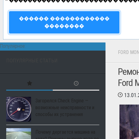
—
����������� ����������� � ����
������ ������������
��������
Популярное:
FORD MO
ПОПУЛЯРНЫЕ СТАТЬИ
Ремон
Ford 
13.01
Загорелся Check Engine —
возможные неисправности и
способы их устранения
Почему дергается машина на
ходу? Причины рывков авто во