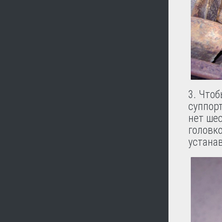
3. Что
суппорт
нет ше
головко
устана