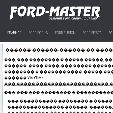
ГЛАВНАЯ
FORD FOCUS
FORD FUSION
FORD FIESTA
FO
������ ������-������ �� ������
���, ��� �������� � ����� �����, �
������. ���� ����, ��� ����� �����
�������� � ������� ����. ����� ��
������ VisitTime.
��� ����� �������������
������ 
���-��� ��� �������� � ���������
—
��� ���������� �������� � ������
—
��������������� ������, ������,