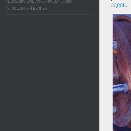
промывка форсунок Форд Фьюжн
здесь
.
(упрощенный вариант)