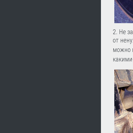
2. Не з
от нен
можно п
какими