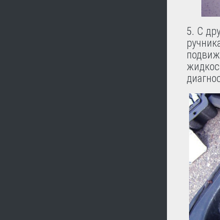
5. С др
ручника
подвиж
жидкос
диагно