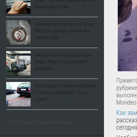
время движения
Замена бензонасоса на Форд
Мондео своими руками без
снятия бака
Замена топливного фильтра
Форд Фиеста в домашних
условиях
Привет
Как заводить машину автомат
рубрике
с толкача (буксира)? Есть
выполни
ответ!
Mondeo
Как за
расска
ПОСЛЕДНИЕ КОММЕНТАРИИ
сегодня