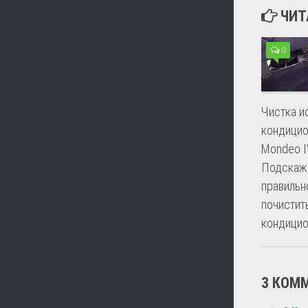
ЧИТ
0
Чистка и
кондицио
Mondeo I
Подскаже
правильн
почистит
кондицио
3 КОМ