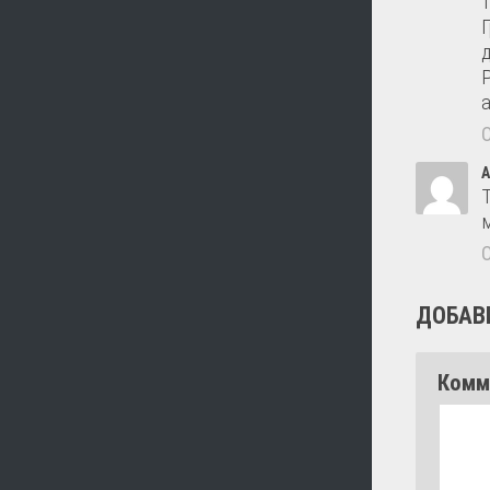
А
м
ДОБАВ
Комм