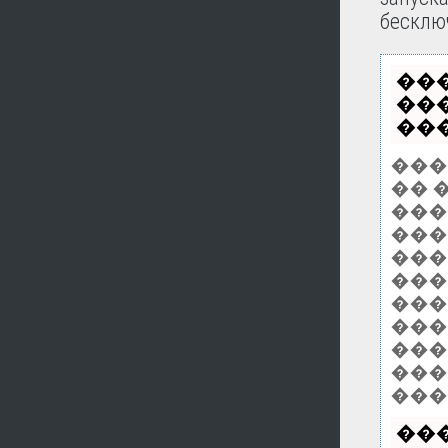
бесключ
��
��
���
���
�� 
����
���
���
���
���
���
���
���
���
���