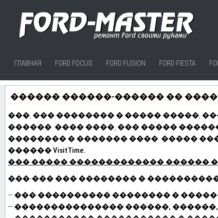
ГЛАВНАЯ
FORD FOCUS
FORD FUSION
FORD FIESTA
FO
������ ������-������ �� ������
���, ��� �������� � ����� �����, �
������. ���� ����, ��� ����� �����
�������� � ������� ����. ����� ��
������ VisitTime.
��� ����� �������������
������ 
���-��� ��� �������� � ���������
—
��� ���������� �������� � ������
—
��������������� ������, ������,