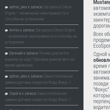
Mustan
admin_alex
к записи
Загорелся Check
автомо
Engine — возможные неисправности и
экземп
способы их устранения
заинте
дорога
Антон
к записи
Загорелся Check Engine
Всех об
— возможные неисправности и способы их
продем
устранения
EcoSpor
Евгений
к записи
Почему дергается
Одной 
машина на ходу? Причины рывков авто во
обновл
время движения
время п
автомоб
admin_alex
к записи
Самостоятельная
занима
замена датчика скорости Форд Фокус 1
позади
"Фокус
Серега
к записи
Самостоятельная
которы
замена датчика скорости Форд Фокус 1
перпенд
водите