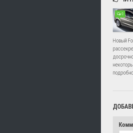
0
Новый Fo
рассекр
досрочно
некотор
подробн
ДОБАВ
Комм