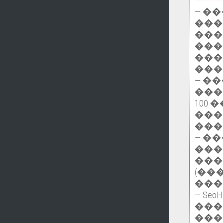
— �
���
���
���
���
���
— �
���
100
���
���
— �
���
���
(��
���
— Se
���
���