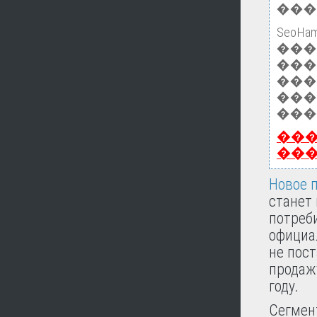
���
Seo
��
���
���
���
���
��
��
Новое п
станет
потреби
официал
не пос
продаж
году.
Сегмен