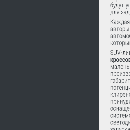
будут 
для за
Каждая
авторын
автомоб
которы
SUV-ли
кроссо
малень
произво
габари
потенц
клирен
принуд
оснаще
систем
светод
запуска