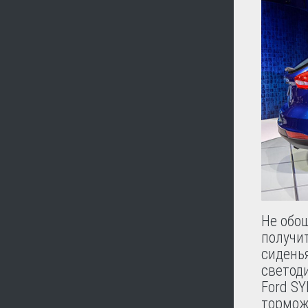
Не обо
получи
сидень
светод
Ford SY
тормож