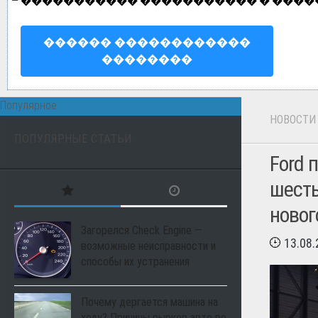
—
����������� ����������� � ����
������ ������������
��������
Популярное:
НОВОСТИ
ПОПУЛЯРНЫЕ СТАТЬИ
Ford 
шесть
новог
Загорелся Check Engine —
13.08
возможные неисправности и
способы их устранения
Почему дергается машина на
ходу? Причины рывков авто во