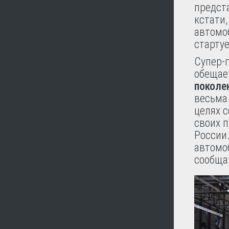
предст
кстати,
автомоб
стартуе
Супер-
обещае
поколе
весьма
целях с
своих п
России.
автомо
сообща