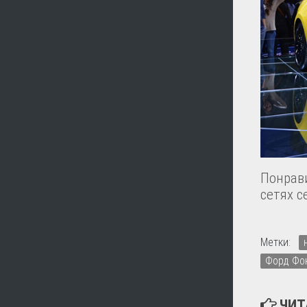
Понрави
сетях с
Метки:
Форд Фо
ЧИТ