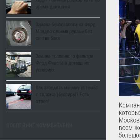
время движения
Замена бензонасоса на Форд
Мондео своими руками без
снятия бака
Замена топливного фильтра
Форд Фиеста в домашних
условиях
Как заводить машину автомат
с толкача (буксира)? Есть
ответ!
Компан
которых
Москов
ПОСЛЕДНИЕ КОММЕНТАРИИ
всем ж
большо