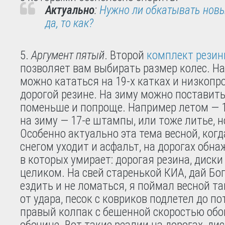
Актуально
:
Нужно ли обкатывать новы
да, то как?
Аргумент пятый
. Второй
комплект рези
позволяет вам выбирать размер колес. Н
можно кататься на 19-х катках и низкопр
дорогой резине. На зиму можно поставить
поменьше и попроще. Например летом — 1
на зиму — 17-е штампы, или тоже литье, 
Особенно актуально эта тема весной, когд
снегом уходит и асфальт, на дорогах обна
в которых умирает: дорогая резина, диски
целиком. На свей старенькой КИА, дай Бог
ездить и не ломаться, я поймал весной так
от удара, песок с ковриков подлетел до по
правый колпак с бешенной скоростью обо
обочине. Вот такие реалии на дорогах, дис