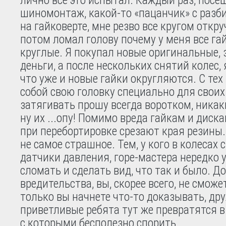
шиномонтаж, какой-то «пацанчик» с разб
на гайковерте, мне резво все кругом откру
потом ломал голову почему у меня все га
круглые. Я покупал новые оригинальные,
деньги, а после нескольких снятий колес,
что уже и новые гайки округляются. С тех 
собой свою головку специально для своих 
затягивать прошу всегда воротком, никак
ну их ...опу! Помимо вреда гайкам и диска
при перебортировке срезают края резины.
не самое страшное. Тем, у кого в колесах 
датчики давления, горе-мастера нередко 
сломать и сделать вид, что так и было. Д
вредительства, вы, скорее всего, не сможет
только вы начнете что-то доказывать, д
приветливые ребята тут же превратятся в
с которыми бесполезно спорить.