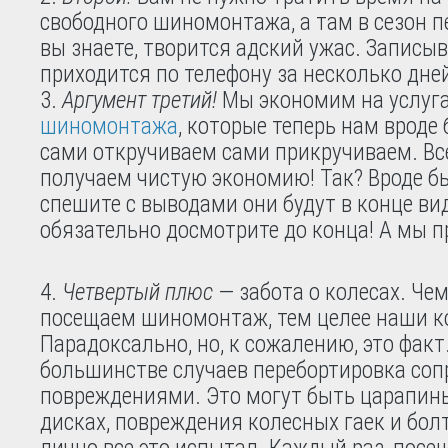
свободного шиномонтажа, а там в сезон п
вы знаете, творится адский ужас. Записы
приходится по телефону за несколько дне
Аргумент третий!
Мы экономим на услуг
шиномонтажа
, которые теперь нам вроде
сами откручиваем сами прикручиваем. Все
получаем чистую экономию! Так? Вроде бы 
спешите с выводами они будут в конце ви
обязательно досмотрите до конца! А мы 
Четвертый плюс
— забота о колесах. Че
посещаем шиномонтаж, тем целее наши к
Парадоксально, но, к сожалению, это факт
большинстве случаев перебортировка со
повреждениями. Это могут быть царапины
дисках, повреждения колесных гаек и болт
лично все это испытал. Каждый раз, посе