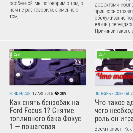
особенной, мы поговорим о том, о
дефектами, компа
чем не раз говорили, а именно о
пришлось отозват
том,...
обслуживание по
единиц легендарн
Причиной такого р
0
0
FORD FOCUS
17 АВГ, 2016
309
ПОЛЕЗНЫЕ СОВЕТЫ
2
Как снять бензобак на
Что такое а
Ford Focus 1? Снятие
чего необхо
топливного бака Фокус
роль он игр
1 — пошаговая
Всем привет. Как