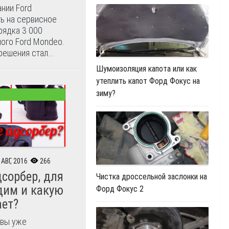
нии Ford
ь на сервисное
рядка 3 000
ого Ford Mondeo.
ешения стал...
Шумоизоляция капота или как
утеплить капот Форд Фокус на
зиму?
 АВГ, 2016
266
дсорбер, для
Чистка дроссельной заслонки на
дим и какую
Форд Фокус 2
ает?
 вы уже