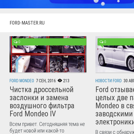
FORD-MASTER.RU
0
0
FORD MONDEO
7 СЕН, 2016
213
НОВОСТИ FORD
30 АВГ
Чистка дроссельной
Ford отзыва
заслонки и замена
целых две п
воздушного фильтра
Mondeo в св
Ford Mondeo IV
заводскими
электроник
Всем привет. Сегодняшняя тема не
будет новой или какой-то
В связи с обнар