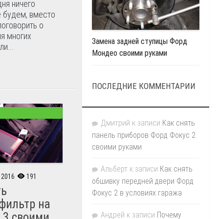
дня ничего
е будем, вместо
поговорить о
ля многих
Замена задней ступицы Форд
и...
Мондео своими руками
ПОСЛЕДНИЕ КОММЕНТАРИИ
Дмитрий
к записи
Как снять
панель приборов Форд Фокус 2
своими руками
Альберт
к записи
Как снять
 2016
191
обшивку передней двери Форд
ть
Фокус 2 в условиях гаража
фильтр на
Андрей
к записи
Почему
 3 своими