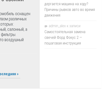
дергается машина на ходу?
Причины рывков авто во время
омобиль оснащен
движения
твом различных
которых:
admin_alex
к записи
ный, салонный, а
Самостоятельная замена
 фильтры.
свечей Форд Фокус 2 —
что воздушный
пошаговая инструкция
оследняя »