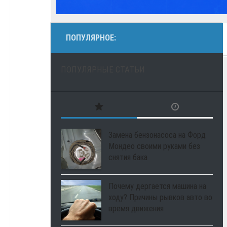
ПОПУЛЯРНОЕ:
ПОПУЛЯРНЫЕ СТАТЬИ
Замена бензонасоса на Форд
Мондео своими руками без
снятия бака
Почему дергается машина на
ходу? Причины рывков авто во
время движения