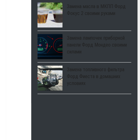
Замена масла в МКПП Форд
Фокус 2 своими руками
Замена лампочек приборной
панели Форд Мондео своими
силами
Замена топливного фильтра
Форд Фиеста в домашних
условиях