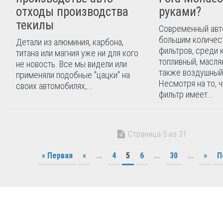
отходы производства
руками?
текилы
Современный авт
большим количес
Детали из алюминия, карбона,
фильтров, среди 
титана или магния уже ни для кого
топливный, масля
не новость. Все мы видели или
также воздушный
применяли подобные "цацки" на
Несмотря на то, 
своих автомобилях,...
фильтр имеет...
Страница 5 из 31
« Первая
«
...
4
5
6
...
30
...
»
П