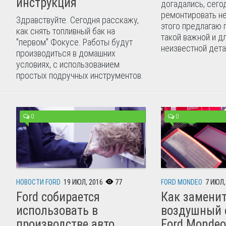
инструкция
догадались, сего
ремонтировать н
Здравствуйте. Сегодня расскажу,
этого предлагаю 
как снять топливный бак на
такой важной и д
"первом" Фокусе. Работы будут
неизвестной детал
производиться в домашних
условиях, с использованием
простых подручных инструментов.
0
0
НОВОСТИ FORD
19 ИЮЛ, 2016
77
FORD MONDEO
7 ИЮЛ,
Ford собирается
Как замени
использовать в
воздушный 
производстве авто
Ford Mondeo