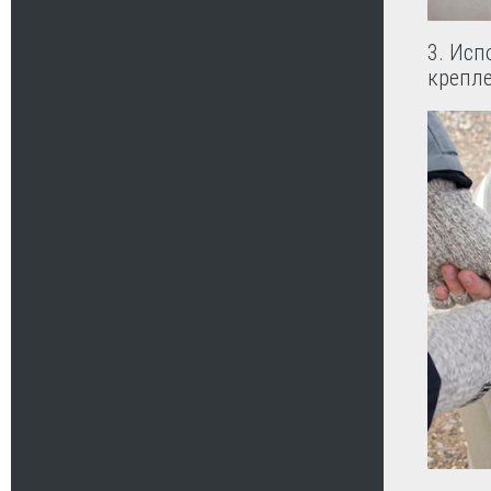
3. Исп
крепл