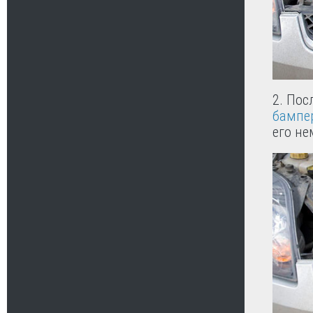
2. По
бампе
его не