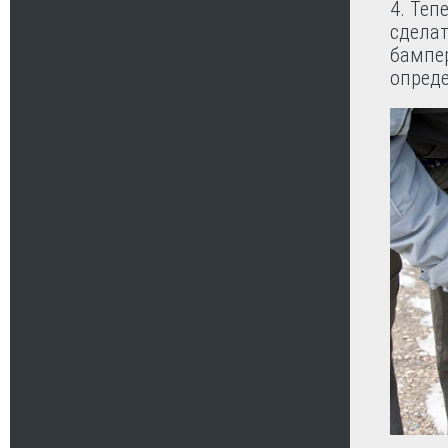
4. Теп
сделат
бампер
опреде