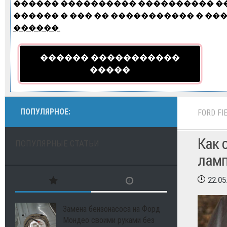
������ ���������� ���������� ���
������ � ��� �� ����������� � ���1
������.
������ �����������
�����
ПОПУЛЯРНОЕ:
FORD FI
Как 
ПОПУЛЯРНЫЕ СТАТЬИ
ламп
22.05
Замена бензонасоса на Форд
Мондео своими руками без