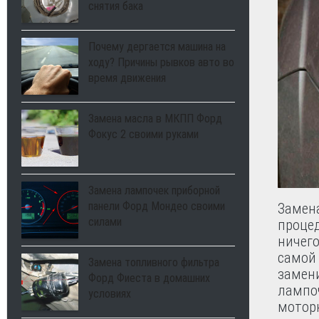
снятия бака
Почему дергается машина на
ходу? Причины рывков авто во
время движения
Замена масла в МКПП Форд
Фокус 2 своими руками
Замена лампочек приборной
панели Форд Мондео своими
Замен
силами
процед
ничего
самой 
Замена топливного фильтра
замен
Форд Фиеста в домашних
лампо
условиях
моторн