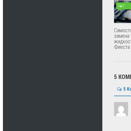
2
Самост
замена
жидкос
Фиеста
5 КОМ
5 К