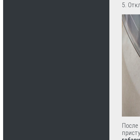
5. Отк
После 
присту
габар