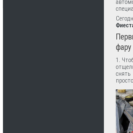
автом
специ
Сегодн
Фиест
Первы
фару 
1. Что
отщел
снять 
просто