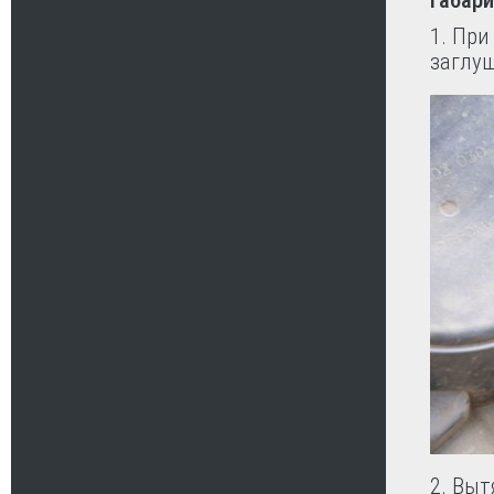
1. Пр
заглуш
2. Вы