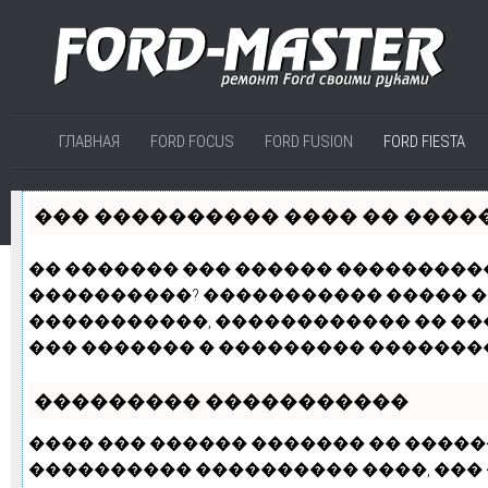
ГЛАВНАЯ
FORD FOCUS
FORD FUSION
FORD FIESTA
��� ���������� ���� �� ����
�� ������� ��� ������ ���������� 
����������? ����������� ����� � 
�����������, ������������ �� ��
��� ������� � ��������� ��������
��������� �����������
���� ��� ������ ������� �� �����
���������� ����������
����
, ��