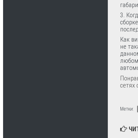
габари
3. Ког
сборке
после
Как ви
не так
данном
любом
автом
Понрав
сетях 
Метки:
ЧИ