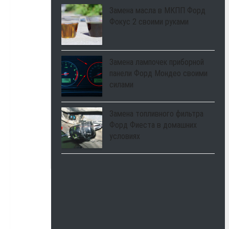
Замена масла в МКПП Форд
Фокус 2 своими руками
Замена лампочек приборной
панели Форд Мондео своими
силами
Замена топливного фильтра
Форд Фиеста в домашних
условиях