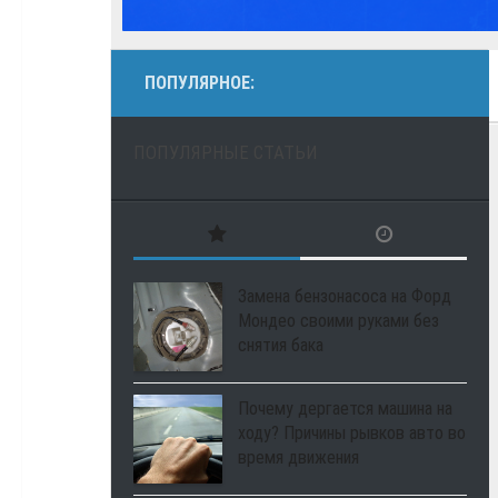
ПОПУЛЯРНОЕ:
ПОПУЛЯРНЫЕ СТАТЬИ
Замена бензонасоса на Форд
Мондео своими руками без
снятия бака
Почему дергается машина на
ходу? Причины рывков авто во
время движения