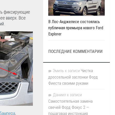
уть фиксирующие
ее вверх. Все
В Лос-Анджелесе состоялась
ий.
публичная премьера нового Ford
Explorer
ПОСЛЕДНИЕ КОММЕНТАРИИ
Эмиль
к записи
Чистка
дроссельной заслонки Форд
Фиеста своими руками
Даниил
к записи
Самостоятельная замена
свечей Форд Фокус 2 —
бампера
,
пошаговая инструкция