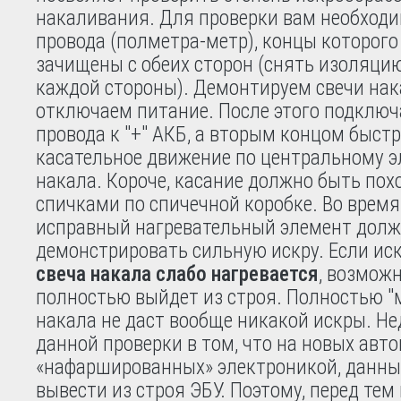
накаливания. Для проверки вам необходи
провода (полметра-метр), концы которого
зачищены с обеих сторон (снять изоляцию
каждой стороны). Демонтируем свечи нак
отключаем питание. После этого подключ
провода к "+" АКБ, а вторым концом быст
касательное движение по центральному э
накала. Короче, касание должно быть пох
спичками по спичечной коробке. Во время
исправный нагревательный элемент долж
демонстрировать сильную искру. Если ис
свеча накала слабо нагревается
, возмож
полностью выйдет из строя. Полностью "
накала не даст вообще никакой искры. Н
данной проверки в том, что на новых авт
«нафаршированных» электроникой, данны
вывести из строя ЭБУ. Поэтому, перед тем