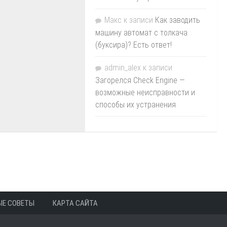
Макс
к записи
Как заводить
машину автомат с толкача
(буксира)? Есть ответ!
admin_alex
к записи
Загорелся Check Engine —
возможные неисправности и
способы их устранения
ЫЕ СОВЕТЫ
КАРТА САЙТА