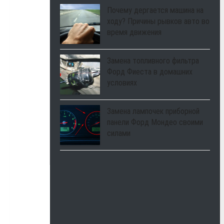
Почему дергается машина на
ходу? Причины рывков авто во
время движения
Замена топливного фильтра
Форд Фиеста в домашних
условиях
Замена лампочек приборной
панели Форд Мондео своими
силами