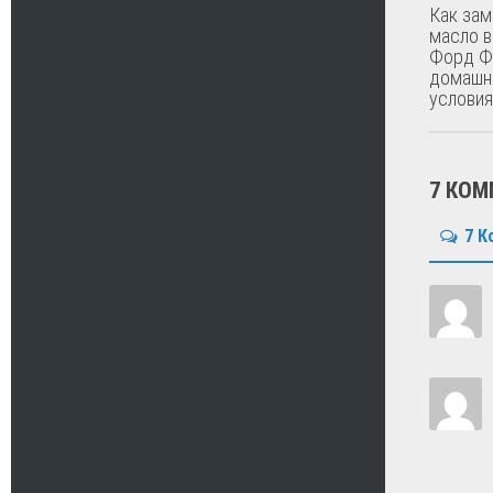
Как зам
масло 
Форд Фи
домашн
условия
7 КОМ
7 К