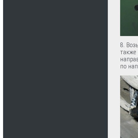
8. Во
также 
напра
по нап