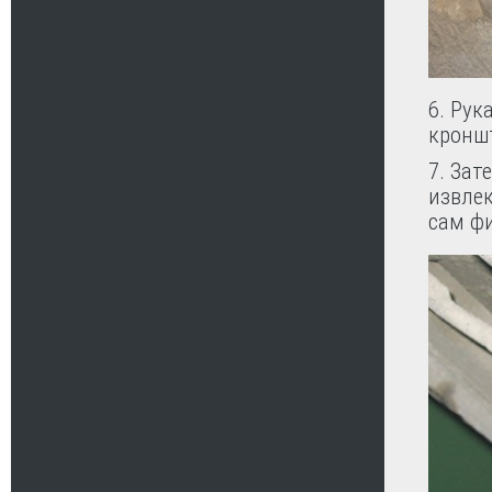
6. Рук
кронш
7. Зат
извле
сам ф