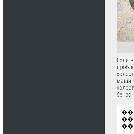
Если в
пробле
холос
машина
холост
бензо
��
��
��