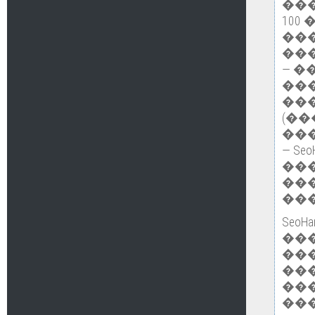
��
100
��
��
— 
���
��
(��
���
— S
���
��
��
Seo
��
���
��
��
���