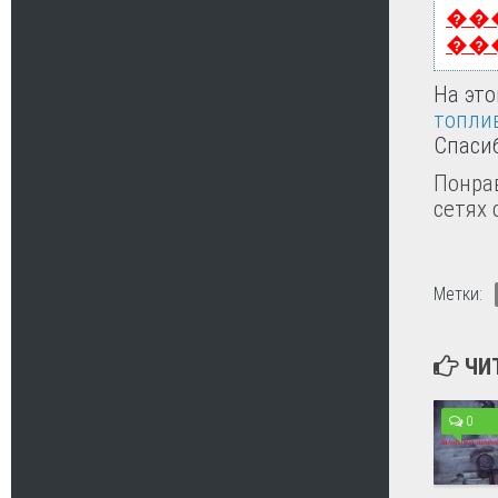
��
��
На это
топли
Спаси
Понрав
сетях 
Метки:
ЧИ
0