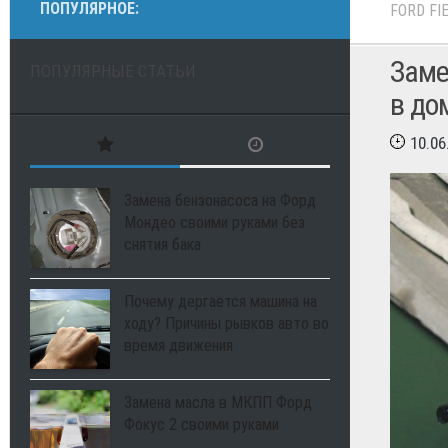
ПОПУЛЯРНОЕ:
FORD FI
Заме
ПОПУЛЯРНЫЕ СТАТЬИ
в до
10.06
Замена бензонасоса на Форд
Мондео своими руками без
снятия бака
Почему дергается машина на
ходу? Причины рывков авто во
время движения
Замена масла в МКПП Форд
Фокус 2 своими руками