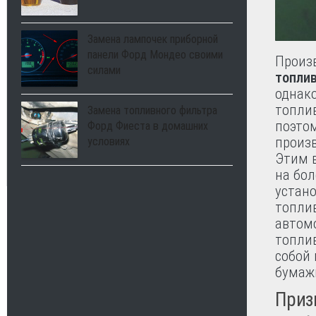
Замена лампочек приборной
панели Форд Мондео своими
Произ
силами
топли
однако
топлив
Замена топливного фильтра
поэто
Форд Фиеста в домашних
произ
условиях
Этим 
на бол
устан
топлив
автом
топли
собой 
бумаж
Приз