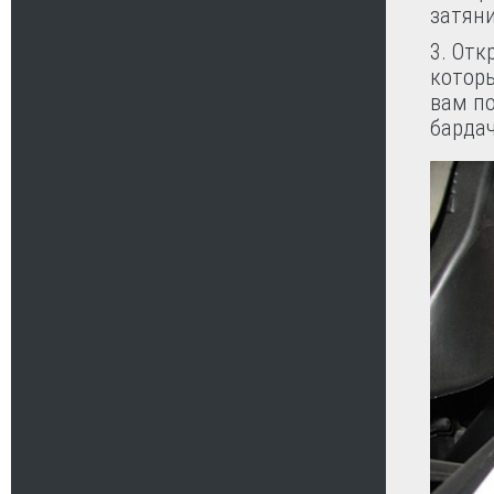
затяни
3. Отк
которы
вам п
бардач