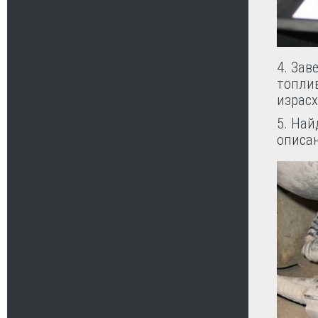
4. Зав
топли
израсх
5. Най
описан