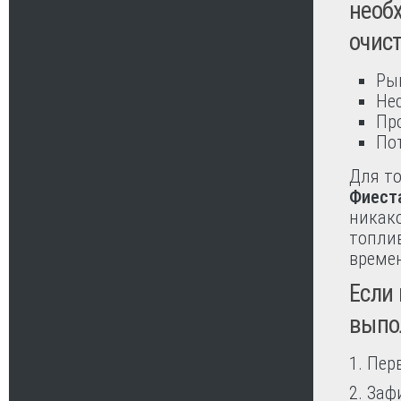
необ
очист
Ры
Не
Пр
По
Для т
Фиест
никако
топлив
време
Если 
выпо
1. Пе
2. Заф