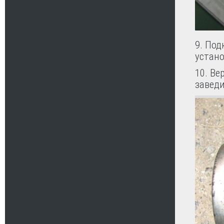
9. По
устано
10. Ве
заведи