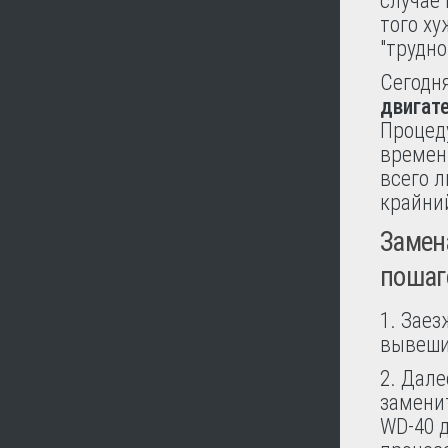
случае 
того ху
"трудн
Сегодн
двигат
Процеду
времени
всего л
крайни
Замен
пошаг
1. Заез
вывеши
2. Дале
замени
WD-40 