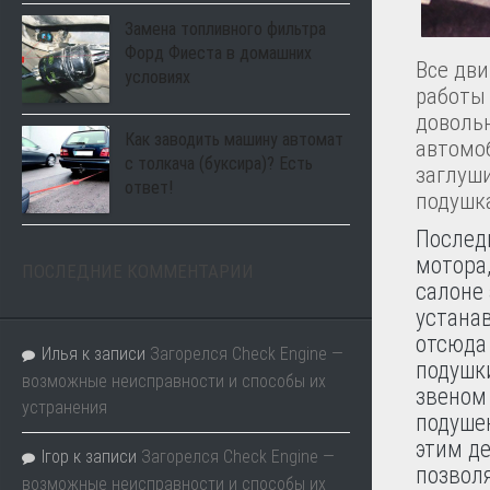
Замена топливного фильтра
Форд Фиеста в домашних
Все дви
условиях
работы 
довольн
Как заводить машину автомат
автомо
с толкача (буксира)? Есть
заглуш
ответ!
подушк
Послед
мотора
ПОСЛЕДНИЕ КОММЕНТАРИИ
салоне
устана
отсюда 
Илья
к записи
Загорелся Check Engine —
подушк
возможные неисправности и способы их
звеном
устранения
подушек
этим де
Ігор
к записи
Загорелся Check Engine —
позвол
возможные неисправности и способы их