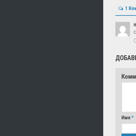
1 Ко
Н
с
ДОБАВ
Комм
Имя
*