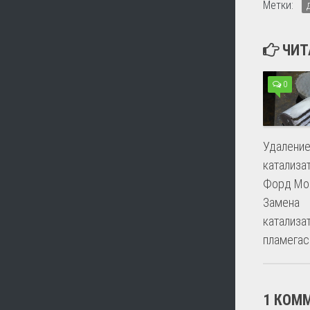
Метки:
ЧИТ
0
Удалени
катализа
Форд Мон
Замена
катализа
пламегас
1 КОМ