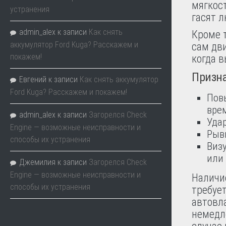
мягкос
устранения
гасят л
admin_alex
к записи
Как снять
Кроме 
аккумулятор Ford Kuga? Расскажем и
сам дви
покажем!
когда в
Призна
Евгений
к записи
Как снять аккумулятор
Ford Kuga? Расскажем и покажем!
Пов
врем
admin_alex
к записи
Загорелся Check
Уда
Engine — возможные неисправности и
Рыв
способы их устранения
Виз
или
Джемилия
к записи
Загорелся Check
Engine — возможные неисправности и
Наличи
способы их устранения
требуе
автовл
немедл