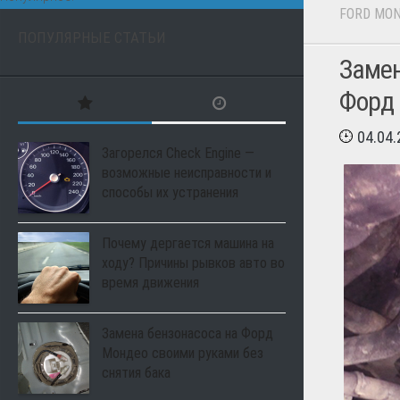
FORD MO
ПОПУЛЯРНЫЕ СТАТЬИ
Замен
Форд 
04.04
Загорелся Check Engine —
возможные неисправности и
способы их устранения
Почему дергается машина на
ходу? Причины рывков авто во
время движения
Замена бензонасоса на Форд
Мондео своими руками без
снятия бака