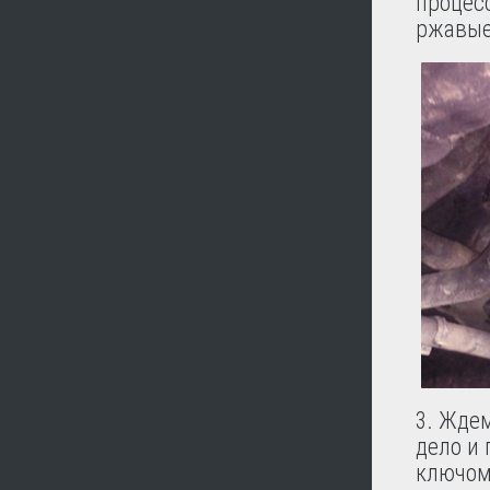
процесс
ржавые
3. Ждем
дело и
ключом 