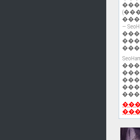
���
(��
���
— Se
���
���
���
Seo
��
���
���
���
���
��
��