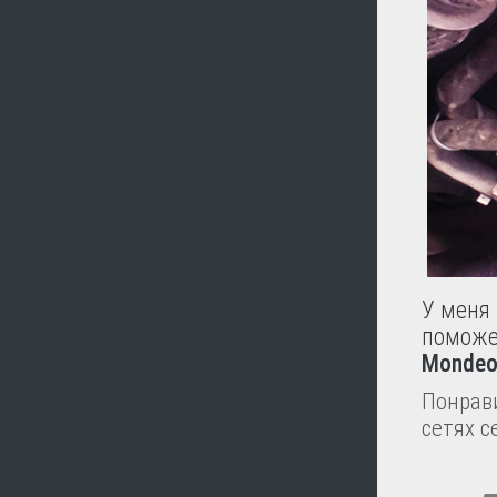
У меня 
помож
Mondeo
Понрави
сетях с