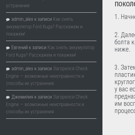
покол
устранения
1. Начн
admin_alex
к записи
Как снять
аккумулятор Ford Kuga? Расскажем и
покажем!
2. Дале
болта 
Евгений
к записи
Как снять аккумулятор
ниже.
Ford Kuga? Расскажем и покажем!
3. Зат
admin_alex
к записи
Загорелся Check
пласти
Engine — возможные неисправности и
кругло
способы их устранения
у вас 
предна
Джемилия
к записи
Загорелся Check
им вос
Engine — возможные неисправности и
процес
способы их устранения