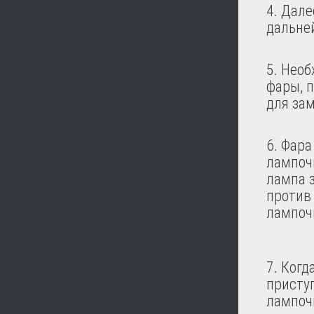
4. Дал
дальне
5. Нео
фары, п
для за
6. Фар
лампочк
лампа з
против 
лампочк
7. Ког
приступ
лампочк