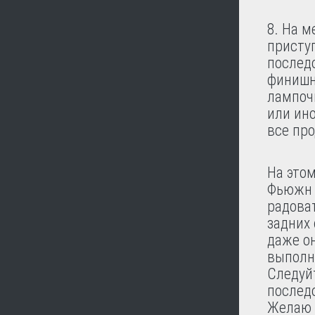
8. На 
приступ
послед
финишн
лампочк
или ино
все пр
На это
Фьюжн 
радова
задних
даже он
выполни
Следуй
последо
Желаю 