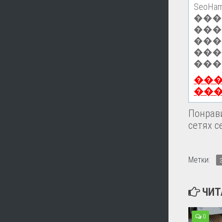
Seo
��
���
���
���
���
��
��
Понрави
сетях с
Метки:
ЧИТ
0