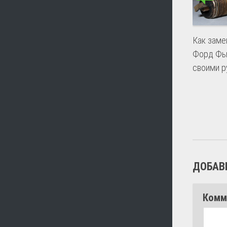
Как заме
Форд Ф
своими р
ДОБАВ
Комм