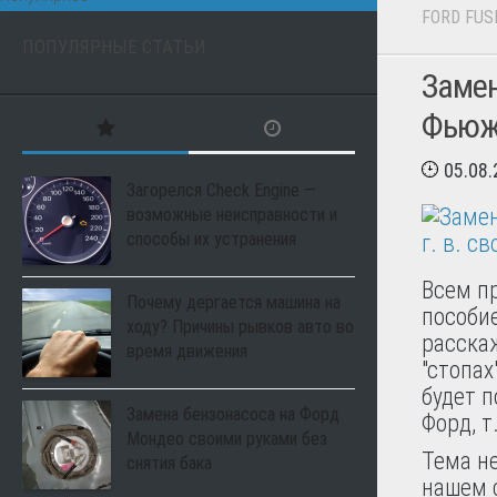
FORD FUS
ПОПУЛЯРНЫЕ СТАТЬИ
Замен
Фьюжн
05.08
Загорелся Check Engine —
возможные неисправности и
способы их устранения
Всем п
Почему дергается машина на
пособие
ходу? Причины рывков авто во
расскаж
время движения
"стопах
будет 
Замена бензонасоса на Форд
Форд, т
Мондео своими руками без
Тема н
снятия бака
нашем 