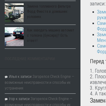
записи:
Замена топливного фильтра
Зам
Форд Фиеста в домашних
условиях
рук
Сам
Форд
Как заводить машину автомат
Заме
с толкача (буксира)? Есть
Мен
ответ!
Сам
Фор
ПОСЛЕДНИЕ КОММЕНТАРИИ
Перед 
Голов
Плос
Илья
к записи
Загорелся Check Engine —
извлеч
возможные неисправности и способы их
Круг
устранения
А та
Ігор
к записи
Загорелся Check Engine —
Замена
возможные неисправности и способы их