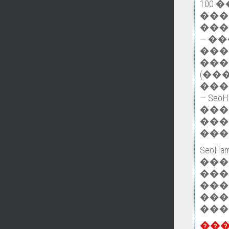
100
���
���
— �
���
���
(��
���
— Se
���
���
���
Seo
��
���
���
���
���
��