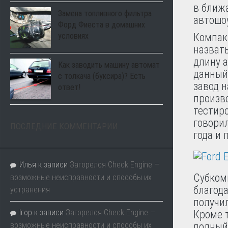
в ближ
Замена топливного фильтра
автошо
Форд Фиеста в домашних
условиях
Компак
назват
длину а
Как заводить машину автомат
данный
с толкача (буксира)? Есть
завод н
ответ!
произв
тестир
говорил
ПОСЛЕДНИЕ КОММЕНТАРИИ
года и 
Илья
к записи
Загорелся Check Engine —
Субком
возможные неисправности и способы их
благода
устранения
получи
Ігор
к записи
Загорелся Check Engine —
Кроме 
возможные неисправности и способы их
полный