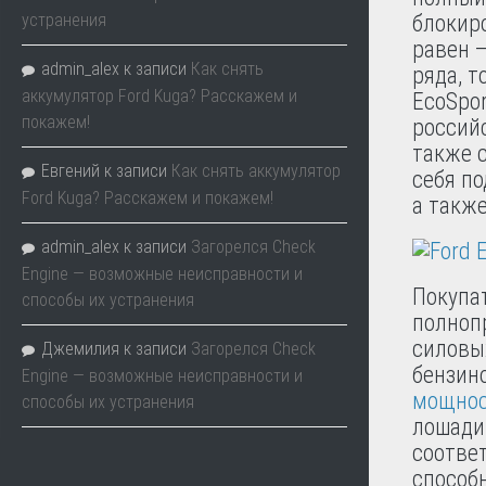
устранения
блокир
равен —
admin_alex
к записи
Как снять
ряда, т
аккумулятор Ford Kuga? Расскажем и
EcoSpo
покажем!
россий
также 
Евгений
к записи
Как снять аккумулятор
себя по
Ford Kuga? Расскажем и покажем!
а также
admin_alex
к записи
Загорелся Check
Engine — возможные неисправности и
Покупа
способы их устранения
полнопр
силовы
Джемилия
к записи
Загорелся Check
бензино
Engine — возможные неисправности и
мощно
способы их устранения
лошади
соотве
способ