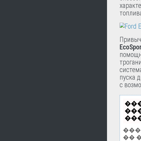
характ
топлив
Привыч
EcoSpo
помощн
трогани
система
пуска д
с возм
��
��
���
���
�� 