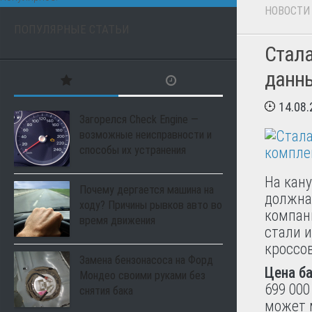
НОВОСТИ
ПОПУЛЯРНЫЕ СТАТЬИ
Стала
данны
14.08
Загорелся Check Engine —
возможные неисправности и
способы их устранения
На кану
Почему дергается машина на
должна
ходу? Причины рывков авто во
компани
время движения
стали 
кроссо
Замена бензонасоса на Форд
Цена ба
Мондео своими руками без
699 000
снятия бака
может м