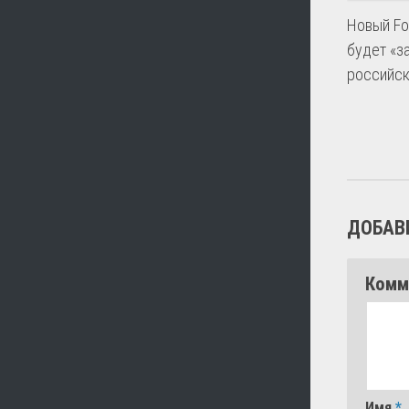
Новый Fo
будет «з
российск
ДОБАВ
Комм
Имя
*