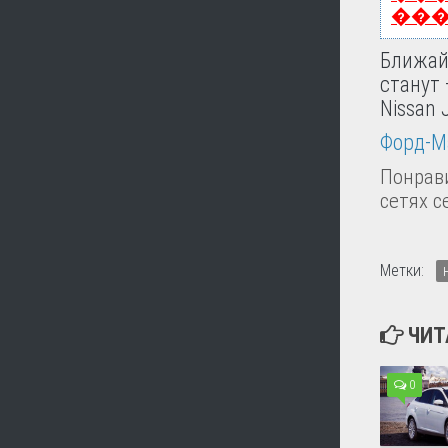
��
Ближай
станут 
Nissan 
Форд-М
Понрави
сетях с
Метки:
ЧИТ
0