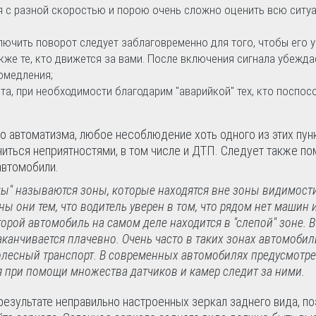
я с разной скоростью и порою очень сложно оценить всю ситу
ючить поворот следует заблаговременно для того, чтобы его 
кже те, кто движется за вами. После включения сигнала убежда
омедления;
а, при необходимости благодарим "аварийкой" тех, кто поспос
о автоматизма, любое несоблюдение хоть одного из этих пунк
иться неприятностями, в том числе и ДТП. Следует также по
автомобили.
ы" называются зоны, которые находятся вне зоны видимост
ны они тем, что водитель уверен в том, что рядом нет машин 
орой автомобиль на самом деле находится в "слепой" зоне. В
заканчивается плачевно. Очень часто в таких зонах автомоби
лесный транспорт. В современных автомобилях предусмотре
я при помощи множества датчиков и камер следит за ними.
езультате неправильно настроенных зеркал заднего вида, п