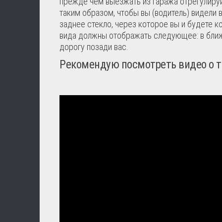
прежде чем выезжать из гаража отрегулируй
таким образом, чтобы вы (водитель) видели
заднее стекло, через которое вы и будете 
вида должны отображать следующее: в ближн
дорогу позади вас.
Рекомендую посмотреть видео о то