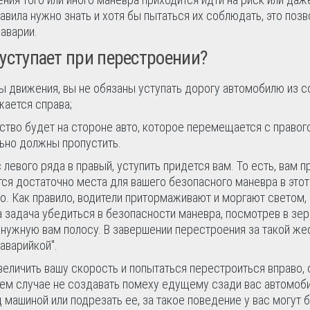
авила нужно знать и хотя бы пытаться их соблюдать, это позв
аварии.
уступает при перестроении?
сы движения, вы не обязаны уступать дорогу автомобилю из 
жается справа;
тво будет на стороне авто, которое перемещается с правого
льно должны пропустить.
левого ряда в правый, уступить придется вам. То есть, вам п
тся достаточно места для вашего безопасного маневра в это
то. Как правило, водители притормаживают и моргают светом,
а задача убедиться в безопасности маневра, посмотрев в зер
 нужную вам полосу. В завершении перестроения за такой же
аварийкой".
величить вашу скорость и попытаться перестроиться вправо, 
оем случае не создавать помеху едущему сзади вас автомоб
 машиной или подрезать ее, за такое поведение у вас могут 