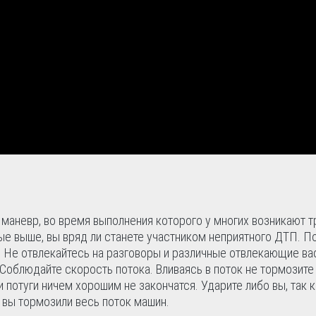
аневр, во время выполнения которого у многих возникают т
е выше, вы вряд ли станете участником неприятного ДТП. П
с. Не отвлекайтесь на разговоры и различные отвлекающие в
. Соблюдайте скорость потока. Вливаясь в поток не тормозите 
и потуги ничем хорошим не закончатся. Ударите либо вы, так к
о вы тормозили весь поток машин.