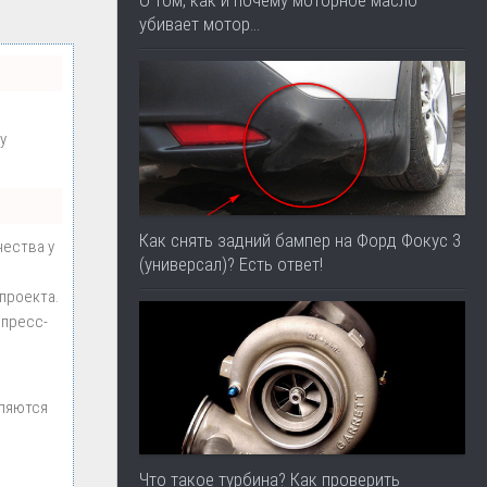
О том, как и почему моторное масло
убивает мотор…
у
Как снять задний бампер на Форд Фокус 3
чества у
(универсал)? Есть ответ!
проекта.
 пресс-
вляются
Что такое турбина? Как проверить