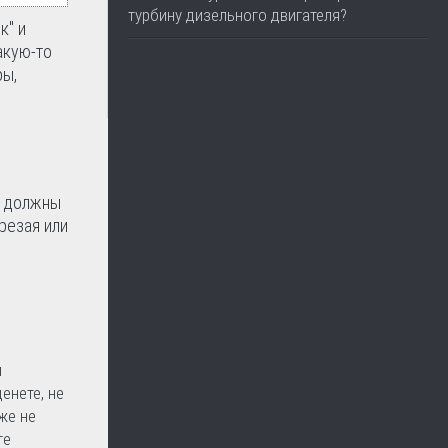
турбину дизельного двигателя?
к" и
акую-то
ры,
ы должны
резая или
и
енете, не
же не
ге