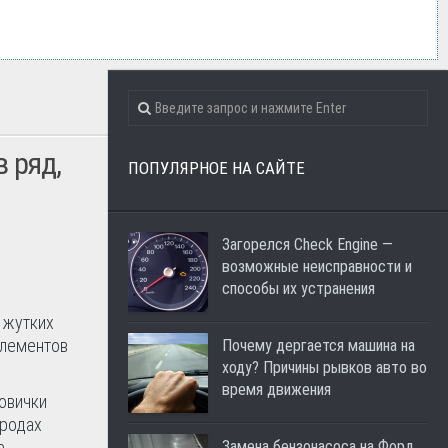
 ряд,
ПОПУЛЯРНОЕ НА САЙТЕ
Загорелся Check Engine —
возможные неисправности и
способы их устранения
 жутких
элементов
Почему дергается машина на
ходу? Причины рывков авто во
время движения
овички
ородах
е
Замена бензонасоса на Форд