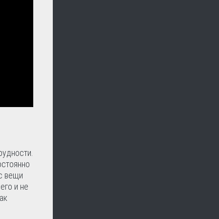
рудности.
остоянно
ас вещи
его и не
ак