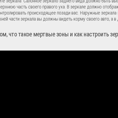
те зеркала. Салонное зеркало заднего вида должно быть вы
 верхнюю часть своего правого уха. В зеркале должно отобра
контролировать происходящее позади вас. Наружные зеркала
ей части зеркала вы должны видеть корму своего авто, а в
м, что такое мертвые зоны и как настроить зе