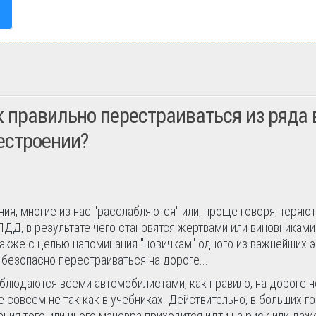
к правильно перестраиваться из ряда в
рестроении?
я, многие из нас "расслабляются" или, проще говоря, теряют
ПДД, в результате чего становятся жертвами или виновниками
а также с целью напоминания "новичкам" одного из важнейших 
 безопасно перестраиваться на дороге...
облюдаются всеми автомобилистами, как правило, на дороге н
е совсем не так как в учебниках. Действительно, в больших г
ния того или иного маневра приходится идти на риск или даж