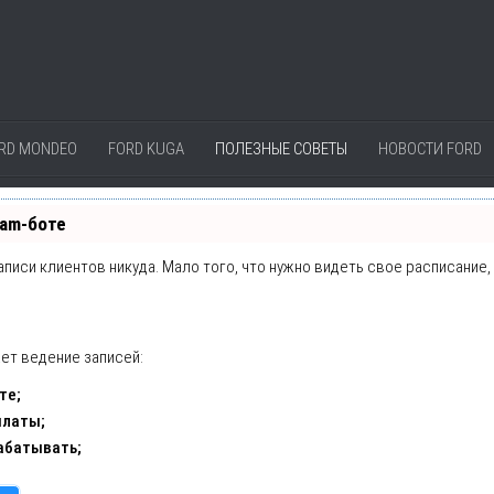
RD MONDEO
FORD KUGA
ПОЛЕЗНЫЕ СОВЕТЫ
НОВОСТИ FORD
ram-боте
записи клиентов никуда. Мало того, что нужно видеть свое расписание
ет ведение записей:
те;
платы;
абатывать;