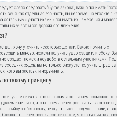
следует слепо следовать "букве закона", важно понимать "пото
сти себя как отдельная его часть, вы непременно угодите в к
за остальными участниками и понимать их намерения и манев
стальных участников дорожного движения.
ся?
же дал, хочу уточнить некоторые детали. Важно помнить о
 совершить маневр, нежели получить удар сзади или сбоку. В
 и не создаст помех и неудобств остальным участниками. Под
з соседних рядов, вы не только рискуете получить штраф за
ех, кого вы заставили нервничать.
 по такому принципу:
тро изучаем ситуацию по зеркалам и оцениваем возможность 
дразумевается то, что во время перестроения вы никого не зад
 аварийную обстановку, не подставитесь под удар сзади, а так
. Сложность перестроения состоит в том, что ситуация на доро