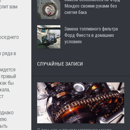
Мондео своими руками без
олит вам
снятия бака
Замена топливного фильтра
Форд Фиеста в домашних
соседнего
условиях
 ряда в
СЛУЧАЙНЫЕ ЗАПИСИ
ридется
т правый
 как бы
кала,
ст
однако
илю.
быть