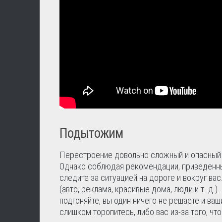
Подытожим
Перестроение довольно сложный и опасный м
Однако соблюдая рекомендации, приведенны
следите за ситуацией на дороге и вокруг ва
(авто, реклама, красивые дома, люди и т. д.)
подгоняйте, вы один ничего не решаете и ваш
слишком торопитесь, либо вас из-за того, чт