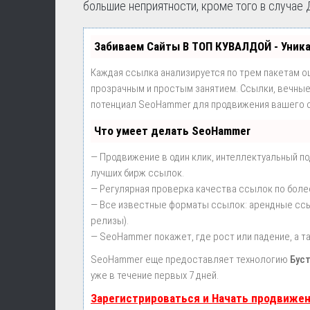
большие неприятности, кроме того в случае
Забиваем Сайты В ТОП КУВАЛДОЙ - Уник
Каждая ссылка анализируется по трем пакетам о
прозрачным и простым занятием. Ссылки, вечные 
потенциал SeoHammer для продвижения вашего с
Что умеет делать SeoHammer
— Продвижение в один клик, интеллектуальный п
лучших бирж ссылок.
— Регулярная проверка качества ссылок по боле
— Все известные форматы ссылок: арендные ссылк
релизы).
— SeoHammer покажет, где рост или падение, а т
SeoHammer еще предоставляет технологию
Бус
уже в течение первых 7 дней.
Зарегистрироваться и Начать продвиже