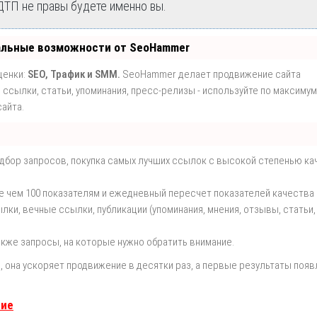
 ДТП не правы будете именно вы.
альные возможности от SeoHammer
ценки:
SEO, Трафик и SMM.
SeoHammer делает продвижение сайта
ссылки, статьи, упоминания, пресс-релизы - используйте по максимум
айта.
одбор запросов, покупка самых лучших ссылок с высокой степенью ка
е чем 100 показателям и ежедневный пересчет показателей качества 
и, вечные ссылки, публикации (упоминания, мнения, отзывы, статьи,
акже запросы, на которые нужно обратить внимание.
т
, она ускоряет продвижение в десятки раз, а первые результаты поя
ние