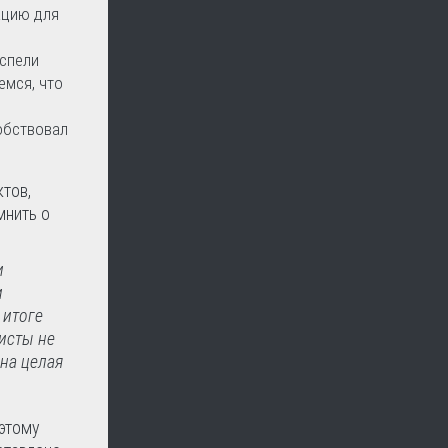
ацию для
успели
емся, что
обствовал
тов,
мнить о
и
и
 итоге
листы не
на целая
оэтому