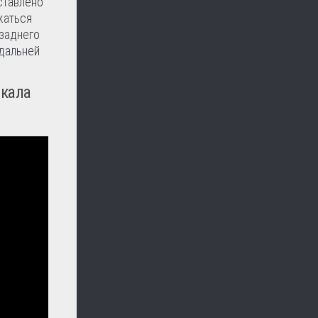
ставлено
жаться
 заднего
 дальней
ркала