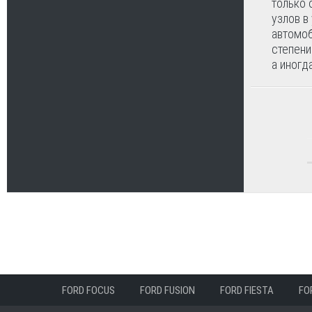
только 
узлов в
автомоб
степени
а иногда
FORD FOCUS
FORD FUSION
FORD FIESTA
FO