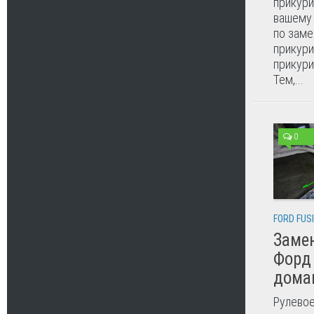
прикури
вашему
по заме
прикури
прикури
Тем,...
0
FORD FUS
Замен
Форд
дома
Рулевое