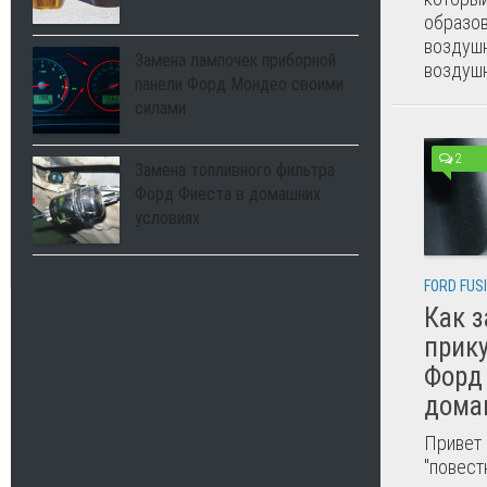
образов
воздушн
Замена лампочек приборной
воздушн
панели Форд Мондео своими
силами
2
Замена топливного фильтра
Форд Фиеста в домашних
условиях
FORD FUS
Как 
прик
Форд
дома
Привет 
"повест