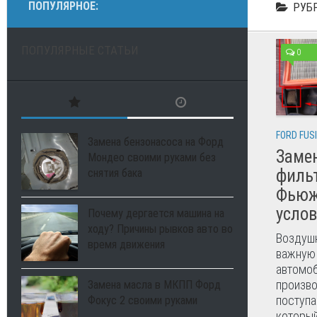
ПОПУЛЯРНОЕ:
РУБ
ПОПУЛЯРНЫЕ СТАТЬИ
0
FORD FUS
Замена бензонасоса на Форд
Заме
Мондео своими руками без
филь
снятия бака
Фьюж
усло
Почему дергается машина на
ходу? Причины рывков авто во
Воздушн
время движения
важную 
автомоб
произво
Замена масла в МКПП Форд
поступа
Фокус 2 своими руками
которы