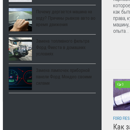
которое
как быт
Почему дергается машина на
права, 
ходу? Причины рывков авто во
машину,
время движения
опыта...
Замена топливного фильтра
Форд Фиеста в домашних
условиях
Замена лампочек приборной
панели Форд Мондео своими
силами
0
FORD FIE
Как 