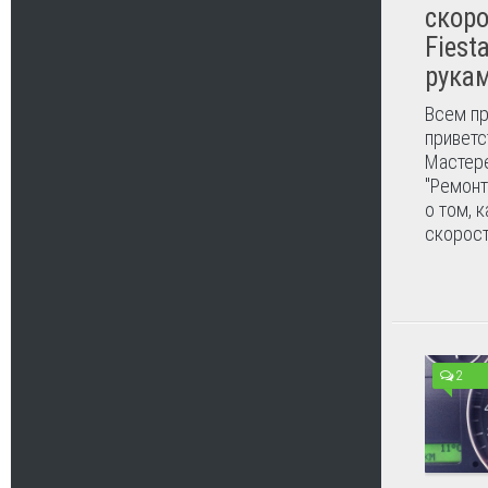
скоро
Fiest
рука
Всем пр
приветс
Мастере
"Ремонт
о том, 
скорост
2