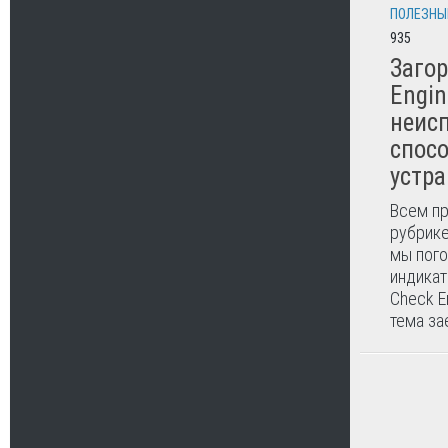
ПОЛЕЗНЫ
935
Загор
Engi
неис
спос
устр
Всем пр
рубрике
мы пого
индикат
Check E
тема за