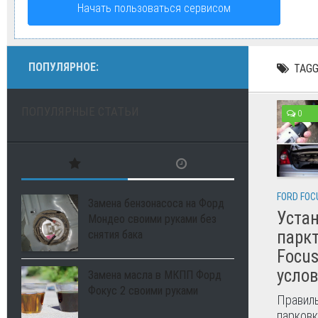
Начать пользоваться сервисом
ПОПУЛЯРНОЕ:
TAGG
ПОПУЛЯРНЫЕ СТАТЬИ
0
FORD FOC
Замена бензонасоса на Форд
Уста
Мондео своими руками без
паркт
снятия бака
Focu
усло
Замена масла в МКПП Форд
Фокус 2 своими руками
Правиль
парковк